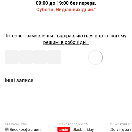
09:00 до 19:00 без перерв.
Субота, Неділя-вихідний.*
Інтернет замовлення - відправляються в штатногому
режимі в робочі дні.
Інші записи
14 Січень 2026
22 листопада 2025
27 жовтня 20
🆕 Високоефективні
Black Friday -
Догляд за 
акція