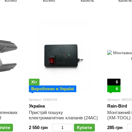
коліно
коліно
кабель
кабел
Хіт
6
Вироблено в Україні
6
Артикул: 15462154
Артикул: X80100
Україна
Rain-Bird
иленових
Пристрій пошуку
Монтажний і
3
електромагнітних клапанів (24AC)
(XM-TOOL)
пити
2 550 грн
Купити
285 грн