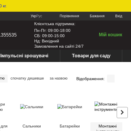
 кг.
Порівняння
Укр
Рус
Бажання
Вхід
Клієнтська підтримка:
Пн-Пт: 09:00-18:00
Мій кошик
1355535
СБ: 09:00-15:00
Нд: Вихідний
Замовлення на сайті 24/7
Імпульсні зрошувачі
Товари для саду
стю
спочатку дешевше
за назвою
Відображення:
 для
Сальники
Батарейки
Монтажні