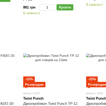
В наявності
861 грн
Купити
В наявності
-15%
-15%
Розпродаж
Розпрода
Артикул: 5037
Артикул: 5038
Twist Punch
Twist Punc
FADO 20-
Діркопробивач Twist Punch TP-12
Діркопробив