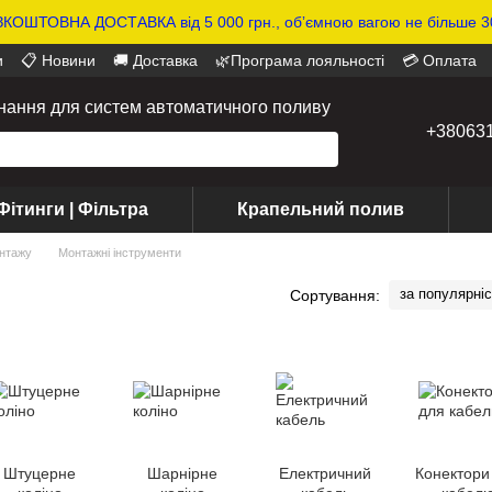
КОШТОВНА ДОСТАВКА від 5 000 грн., обʼємною вагою не більше 30
и
📋 Новини
🚚 Доставка
🌿Програма лояльності
💳 Оплата
днання для систем автоматичного поливу
+38063
Фітинги | Фільтра
Крапельний полив
нтажу
Монтажні інструменти
за популярні
Сортування:
Штуцерне
Шарнірне
Електричний
Конектори