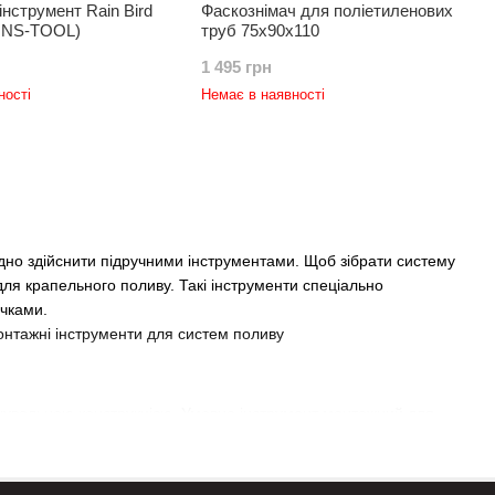
інструмент Rain Bird
Фаскознімач для поліетиленових
TINS-TOOL)
труб 75х90х110
1 495 грн
ності
Немає в наявності
адно здійснити підручними інструментами. Щоб зібрати систему
ля крапельного поливу. Такі інструменти спеціально
ічками.
рошувальною конструкцією. Умовно інструмент монтажний для