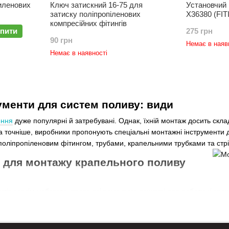
иленових
Ключ затискний 16-75 для
Установчий 
затиску поліпропіленових
X36380 (FI
компресійних фітингів
пити
275 грн
90 грн
Немає в наяв
Немає в наявності
ументи для систем поливу: види
ення
дуже популярні й затребувані. Однак, їхній монтаж досить скл
 точніше, виробники пропонують спеціальні монтажні інструменти д
 поліпропіленовим фітингом, трубами, крапельними трубками та стр
и для монтажу крапельного поливу
нтів зовсім небагато, проте всі вони дуже важливі для роботи зі з
 поділити на такі категорії:
 фітингом – сюди належать: