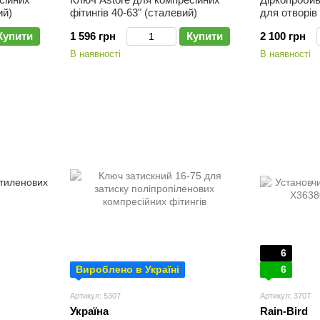
ий)
фітингів 40-63" (сталевий)
для отворів
Купити
1 596 грн
Купити
2 100 грн
В наявності
В наявності
6
Вироблено в Україні
6
Артикул: 5307
Артикул: 3707
Україна
Rain-Bird