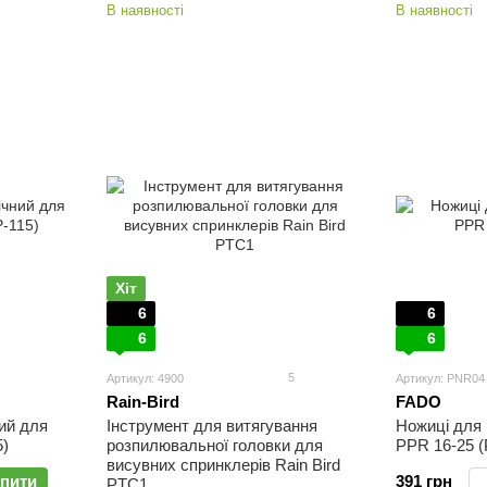
В наявності
В наявності
Хіт
6
6
6
6
5
Артикул: 4900
Артикул: PNR04
Rain-Bird
FADO
ий для
Інструмент для витягування
Ножиці для
5)
розпилювальної головки для
PPR 16-25 
висувних спринклерів Rain Bird
пити
391 грн
PTC1