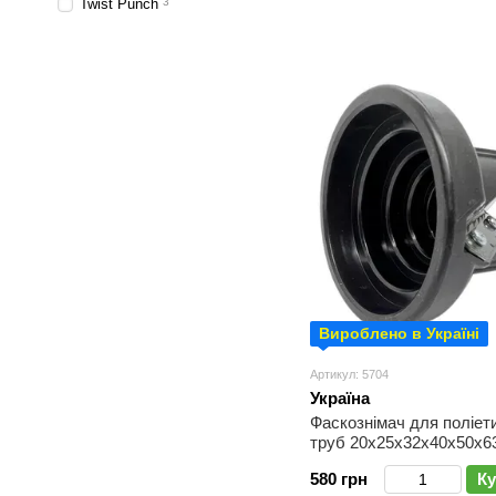
Twist Punch
3
Вироблено в Україні
Артикул: 5704
Україна
Фаскознімач для поліет
труб 20х25х32х40х50х6
580 грн
Ку