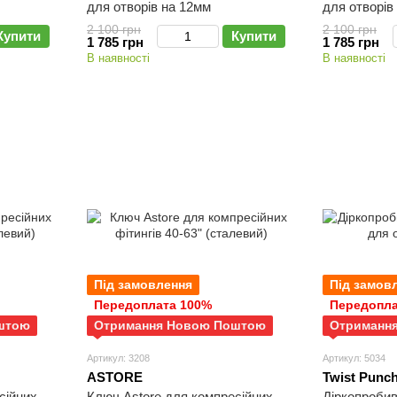
для отворів на 12мм
для отворів
2 100 грн
2 100 грн
Купити
Купити
1 785 грн
1 785 грн
В наявності
В наявності
Під замовлення
Під замов
Передоплата 100%
Передопла
штою
Отримання Новою Поштою
Отриманн
Артикул: 3208
Артикул: 5034
ASTORE
Twist Punc
сійних
Ключ Astore для компресійних
Діркопробив