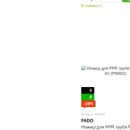
В наявності
6
6
-15%
Артикул: PNR02
FADO
Ножиці для PPR труби 