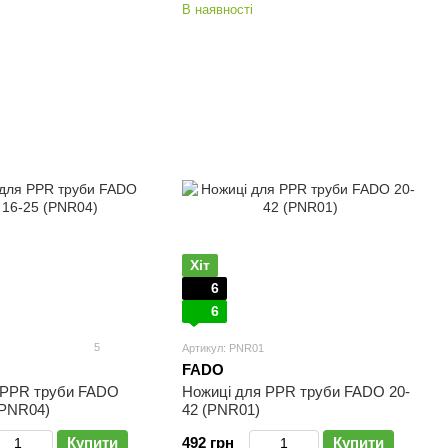
В наявності
Хіт
6
6
5
Артикул: PNR01
FADO
 PPR труби FADO
Ножиці для PPR труби FADO 20-
(PNR04)
42 (PNR01)
Купити
492 грн
Купити