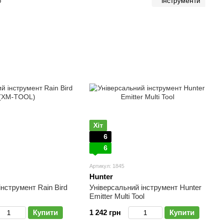
ю
інструменти
Хіт
6
6
Артикул: 1845
Hunter
нструмент Rain Bird
Універсальний інструмент Hunter
Emitter Multi Tool
Купити
1 242 грн
Купити