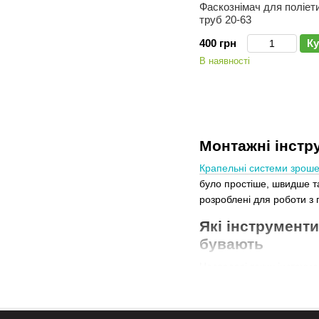
Фаскознімач для поліет
труб 20-63
400 грн
Ку
В наявності
Монтажні інстр
Крапельні системи зрош
було простіше, швидше та
розроблені для роботи з
Які інструмент
бувають
Насправді таких інструме
крапельного поливу можна
Інструмент для роботи з