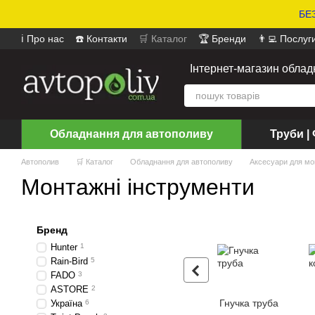
БЕЗ
ℹ️ Про нас
☎️ Контакти
🛒 Каталог
🏆 Бренди
👨‍💻 Послуг
📄 Оферта
📝 Відгуки про магазин
Інтернет-магазин обла
Обладнання для автополиву
Труби | 
Автополив
🛒 Каталог
Обладнання для автополиву
Аксесуари для мо
Монтажні інструменти
Бренд
Hunter
1
Rain-Bird
5
FADO
3
ASTORE
2
Гнучка труба
Україна
6