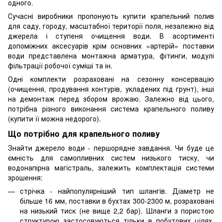
одного.
Сучасні виробники пропонують купити крапельний полив
для саду, городу, масштабної території поля, незалежно від
джерела і ступеня очищення води. В асортименті
допоміжних аксесуарів крім основних «артерій» поставки
води представлена ​​монтажна арматура, фітинги, модулі
фільтрації робочої суміші та ін.
Одні комплекти розраховані на сезонну консервацію
(очищення, продування контурів, укладених під грунт), інші
на демонтаж перед збором врожаю. Залежно від цього,
потрібна різного виконання система крапельного поливу
(купити її можна недорого).
Що потрібно для крапельного поливу
Знайти джерело води - першорядне завдання. Чи буде це
ємність для самопливних систем низького тиску, чи
водонапірна магістраль, залежить комплектація системи
зрошення:
стрічка - найпопулярніший тип шлангів. Діаметр не
більше 16 мм, поставки в бухтах 300-2300 м, розраховані
на низький тиск (не вище 2,2 бар). Шланги з пористою
структурою застосовуються тільки в побутових цілях,