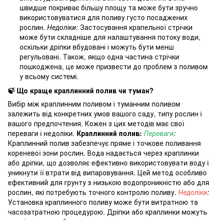
швидше покриває більшу площу та може бути зручно
використовуватися для поливу густо посаджених
рослин.
Недоліки:
Застосування крапельної стрічки
може бути складніше для налаштування потоку води,
оскільки дріпки вбудовані і можуть бути менш
регульовані. Також, якщо одна частина стрічки
пошкоджена, це може призвести до проблем з поливом
у всьому системі.
🍃 Що краще краплинний полив чи туман?
Вибір між краплинним поливом і туманним поливом
залежить від конкретних умов вашого саду, типу рослин і
вашого предпочтения. Кожен з цих методів має свої
переваги і недоліки.
Краплинний полив:
Переваги
:
Краплинний полив забезпечує пряме і точкове поливання
кореневої зони рослин. Вода надається через краплинки
або дріпки, що дозволяє ефективно використовувати воду і
уникнути її втрати від випаровування. Цей метод особливо
ефективний для грунту з низькою водопроникністю або для
рослин, які потребують точного контролю поливу.
Недоліки
:
Установка краплинного поливу може бути витратною та
часозатратною процедурою. Дріпки або краплинки можуть