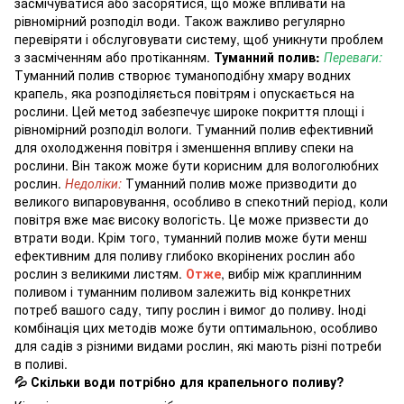
засмічуватися або засорятися, що може впливати на
рівномірний розподіл води. Також важливо регулярно
перевіряти і обслуговувати систему, щоб уникнути проблем
з засміченням або протіканням.
Туманний полив:
Переваги:
Туманний полив створює туманоподібну хмару водних
крапель, яка розподіляється повітрям і опускається на
рослини. Цей метод забезпечує широке покриття площі і
рівномірний розподіл вологи. Туманний полив ефективний
для охолодження повітря і зменшення впливу спеки на
рослини. Він також може бути корисним для вологолюбних
рослин.
Недоліки:
Туманний полив може призводити до
великого випаровування, особливо в спекотний період, коли
повітря вже має високу вологість. Це може призвести до
втрати води. Крім того, туманний полив може бути менш
ефективним для поливу глибоко вкорінених рослин або
рослин з великими листям.
Отже
, вибір між краплинним
поливом і туманним поливом залежить від конкретних
потреб вашого саду, типу рослин і вимог до поливу. Іноді
комбінація цих методів може бути оптимальною, особливо
для садів з різними видами рослин, які мають різні потреби
в поливі.
💦 Скільки води потрібно для крапельного поливу?