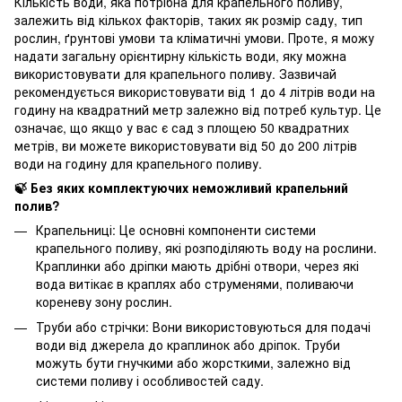
Кількість води, яка потрібна для крапельного поливу,
залежить від кількох факторів, таких як розмір саду, тип
рослин, ґрунтові умови та кліматичні умови. Проте, я можу
надати загальну орієнтирну кількість води, яку можна
використовувати для крапельного поливу. Зазвичай
рекомендується використовувати від 1 до 4 літрів води на
годину на квадратний метр залежно від потреб культур. Це
означає, що якщо у вас є сад з площею 50 квадратних
метрів, ви можете використовувати від 50 до 200 літрів
води на годину для крапельного поливу.
🍃 Без яких комплектуючих неможливий крапельний
полив?
Крапельниці: Це основні компоненти системи
крапельного поливу, які розподіляють воду на рослини.
Краплинки або дріпки мають дрібні отвори, через які
вода витікає в краплях або струменями, поливаючи
кореневу зону рослин.
Труби або стрічки: Вони використовуються для подачі
води від джерела до краплинок або дріпок. Труби
можуть бути гнучкими або жорсткими, залежно від
системи поливу і особливостей саду.