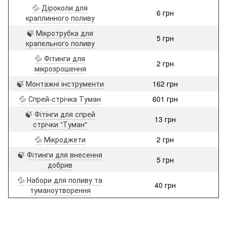
💦
Діроколи для
6 грн
краплинного поливу
🍃
Мікротрубка для
5 грн
крапельного поливу
💦
Фітинги для
2 грн
мікрозрошення
🍃
Монтажні інструменти
162 грн
💦
Спрей-стрічка Туман
601 грн
🍃
Фітінги для спрей
13 грн
стрічки "Туман"
💦
Мікроджети
2 грн
🍃
Фітинги для внесення
5 грн
добрив
💦
Набори для поливу та
40 грн
туманоутворення