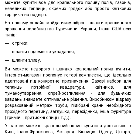
можете купити все для крапельного поливу полів, газонів,
невеликих теплиць, окремих грядок або просто квіткових
горщиків на подвір'ї.
На нашому онлайн майданчику зібрані шланги краплинного
зрошення виробництва Туреччини, України, Італії, США всіх
типів:
стрічки;
шланги підземного укладання;
шланги зливу.
Ви можете недорого і швидко крапельний полив купити.
Інтернет-магазин пропонує готові комплекти, що ідеально
адаптовані під конкретне призначення. Базові набори для
теплиць потрібної квадратури, квітників, для
туманоутворення, спрей-розпилення - для будь-яких
завдань знайдете оптимальне рішення. Виробником відразу
розрахований метраж труби, підібрані крани необхідного
прохідного перетину, заглушки, перехідники, інша фурнітура
(тримачі, притискні спиці і т.д.).
У нас ви можете крапельний полив купити з доставкою в
Київ, Івано-Франківськ, Ужгород, Вінницю, Одесу, Дніпро,