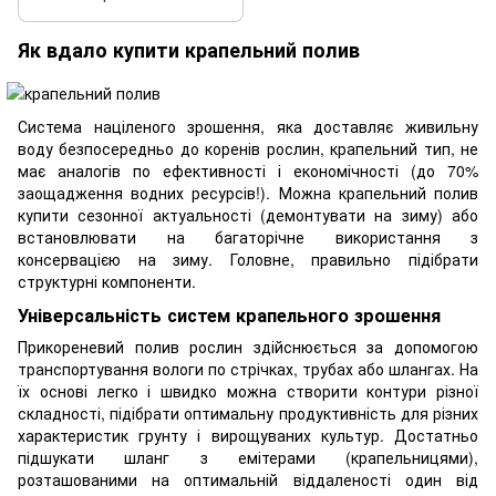
Як вдало купити крапельний полив
Система націленого зрошення, яка доставляє живильну
воду безпосередньо до коренів рослин, крапельний тип, не
має аналогів по ефективності і економічності (до 70%
заощадження водних ресурсів!). Можна крапельний полив
купити сезонної актуальності (демонтувати на зиму) або
встановлювати на багаторічне використання з
консервацією на зиму. Головне, правильно підібрати
структурні компоненти.
Універсальність систем крапельного зрошення
Прикореневий полив рослин здійснюється за допомогою
транспортування вологи по стрічках, трубах або шлангах. На
їх основі легко і швидко можна створити контури різної
складності, підібрати оптимальну продуктивність для різних
характеристик грунту і вирощуваних культур. Достатньо
підшукати шланг з емітерами (крапельницями),
розташованими на оптимальній віддаленості один від