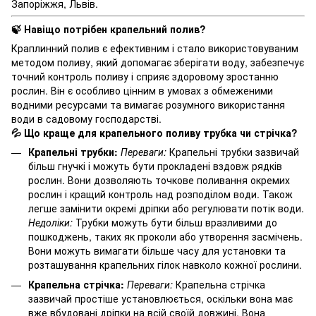
Запоріжжя, Львів.
🍃 Навіщо потрібен крапельний полив?
Краплинний полив є ефективним і стало використовуваним
методом поливу, який допомагає зберігати воду, забезпечує
точний контроль поливу і сприяє здоровому зростанню
рослин. Він є особливо цінним в умовах з обмеженими
водними ресурсами та вимагає розумного використання
води в садовому господарстві.
💦 Що краще для крапельного поливу трубка чи стрічка?
Крапельні трубки:
Переваги:
Крапельні трубки зазвичай
більш гнучкі і можуть бути прокладені вздовж рядків
рослин. Вони дозволяють точкове поливання окремих
рослин і кращий контроль над розподілом води. Також
легше замінити окремі дріпки або регулювати потік води.
Недоліки:
Трубки можуть бути більш вразливими до
пошкоджень, таких як проколи або утворення засмічень.
Вони можуть вимагати більше часу для установки та
розташування крапельних гілок навколо кожної рослини.
Крапельна стрічка:
Переваги:
Крапельна стрічка
зазвичай простіше установлюється, оскільки вона має
вже вбудовані дріпки на всій своїй довжині. Вона