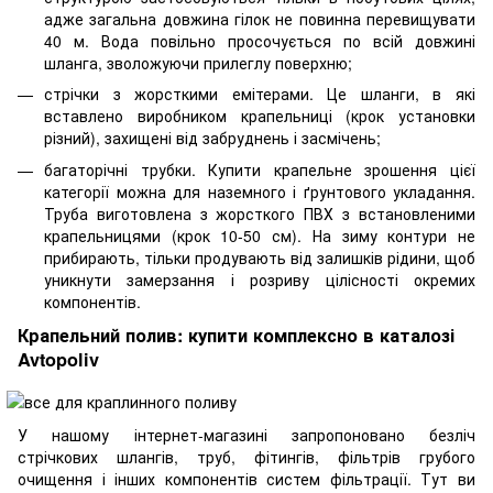
адже загальна довжина гілок не повинна перевищувати
40 м. Вода повільно просочується по всій довжині
шланга, зволожуючи прилеглу поверхню;
стрічки з жорсткими емітерами. Це шланги, в які
вставлено виробником крапельниці (крок установки
різний), захищені від забруднень і засмічень;
багаторічні трубки. Купити крапельне зрошення цієї
категорії можна для наземного і ґрунтового укладання.
Труба виготовлена ​​з жорсткого ПВХ з встановленими
крапельницями (крок 10-50 см). На зиму контури не
прибирають, тільки продувають від залишків рідини, щоб
уникнути замерзання і розриву цілісності окремих
компонентів.
Крапельний полив: купити комплексно в каталозі
Avtopoliv
У нашому інтернет-магазині запропоновано безліч
стрічкових шлангів, труб, фітингів, фільтрів грубого
очищення і інших компонентів систем фільтрації. Тут ви