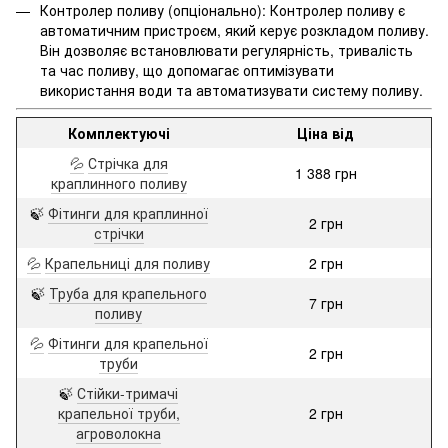
Контролер поливу (опціонально): Контролер поливу є
автоматичним пристроєм, який керує розкладом поливу.
Він дозволяє встановлювати регулярність, тривалість
та час поливу, що допомагає оптимізувати
використання води та автоматизувати систему поливу.
Комплектуючі
Ціна від
💦
Стрічка для
1 388 грн
краплинного поливу
🍃
Фітинги для краплинної
2 грн
стрічки
💦
Крапельниці для поливу
2 грн
🍃
Труба для крапельного
7 грн
поливу
💦
Фітинги для крапельної
2 грн
труби
🍃
Стійки-тримачі
крапельної труби,
2 грн
агроволокна