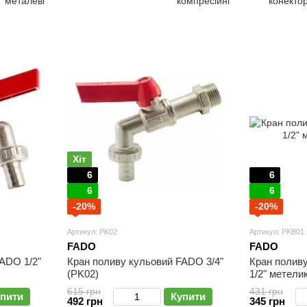
металеві
компресійні
конектор
Хіт
6
6
6
6
-20%
-20%
Артикул: PK02
Артикул: PKB01
FADO
FADO
ADO 1/2"
Кран поливу кульовий FADO 3/4"
Кран полив
(PK02)
1/2" метели
615 грн
431 грн
пити
Купити
492 грн
345 грн