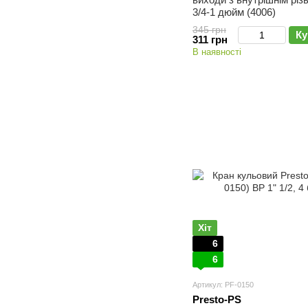
3/4-1 дюйм (4006)
345 грн
Ку
311 грн
В наявності
Хіт
6
6
Артикул: PF-0150
Presto-PS