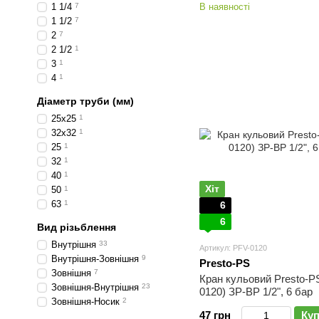
1 1/4
7
В наявності
1 1/2
7
2
7
2 1/2
1
3
1
4
1
Діаметр труби (мм)
25х25
1
32х32
1
25
1
32
1
40
1
Хіт
50
1
63
1
6
6
Вид різьблення
Внутрішня
33
Артикул: PFV-0120
Внутрішня-Зовнішня
9
Presto-PS
Зовнішня
7
Кран кульовий Presto-P
Зовнішня-Внутрішня
23
0120) ЗР-ВР 1/2", 6 бар
Зовнішня-Носик
2
47 грн
Ку