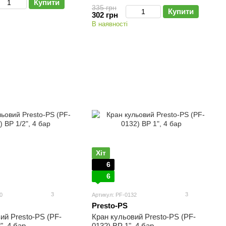
Купити
335 грн
Купити
302 грн
В наявності
Хіт
6
6
3
3
0
Артикул: PF-0132
Presto-PS
ий Presto-PS (PF-
Кран кульовий Presto-PS (PF-
", 4 бар
0132) ВР 1", 4 бар