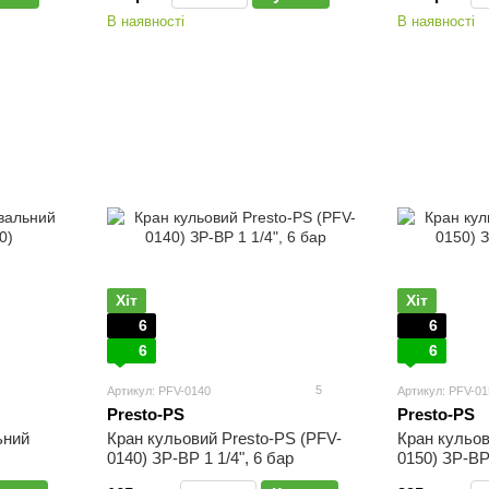
В наявності
В наявності
Хіт
Хіт
6
6
6
6
5
Артикул: PFV-0140
Артикул: PFV-01
Presto-PS
Presto-PS
ьний
Кран кульовий Presto-PS (PFV-
Кран кульов
0140) ЗР-ВР 1 1/4", 6 бар
0150) ЗР-ВР 