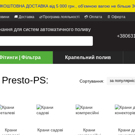
КОШТОВНА ДОСТАВКА від 5 000 грн., обʼємною вагою не більше 30
овини
🚚 Доставка
🌿Програма лояльності
💳 Оплата
📄 Оферта
днання для систем автоматичного поливу
+38063
Фітинги | Фільтра
Крапельний полив
, Presto-PS:
за популярні
Сортування:
Крани
Крани садові
Крани
Крани д