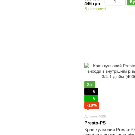
Ку
446 грн
В наявності
Хіт
6
6
-10%
Артикул: 4006
Presto-PS
Кран кульовий Presto-P
виходи з внутрішнім рі