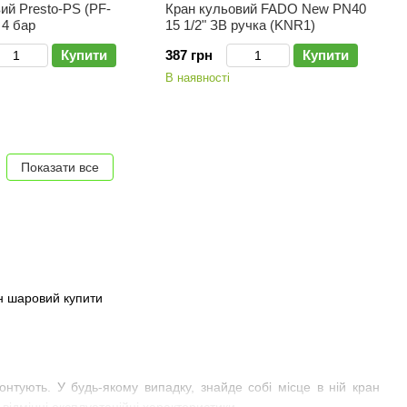
ий Presto-PS (PF-
Кран кульовий FADO New PN40
 4 бар
15 1/2" ЗВ ручка (KNR1)
Купити
387 грн
Купити
В наявності
Показати все
нтують. У будь-якому випадку, знайде собі місце в ній кран