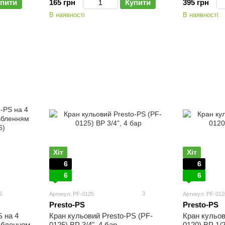
пити
165 грн
Купити
395 грн
В наявності
В наявності
Хіт
Хіт
6
6
6
6
1
3
Артикул: PF-0125
Артикул: PF-012
Presto-PS
Presto-PS
S на 4
Кран кульовий Presto-PS (PF-
Кран кульов
зьбленням
0125) ВР 3/4", 4 бар
0120) ВР 1/2