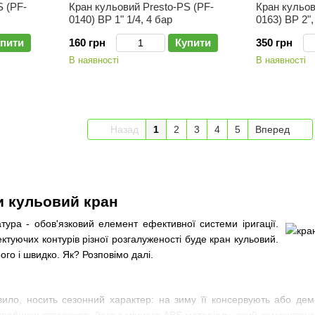
S (PF-
Кран кульовий Presto-PS (PF-
Кран кульов
0140) ВР 1" 1/4, 4 бар
0163) ВР 2",
пити
160 грн
Купити
350 грн
В наявності
В наявності
Назад
1
2
3
4
5
Вперед
и кульовий кран
ура - обов'язковий елемент ефективної системи іригації.
туючих контурів різної розгалуженості буде кран кульовий.
го і швидко. Як? Розповімо далі.
ило, носить сезонний характер: на зиму її консервують або демо