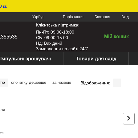
 кг.
Порівняння
Укр
Рус
Бажання
Вхід
Клієнтська підтримка:
Пн-Пт: 09:00-18:00
Мій кошик
1355535
СБ: 09:00-15:00
Нд: Вихідний
Замовлення на сайті 24/7
Імпульсні зрошувачі
Товари для саду
стю
спочатку дешевше
за назвою
Відображення:
ля