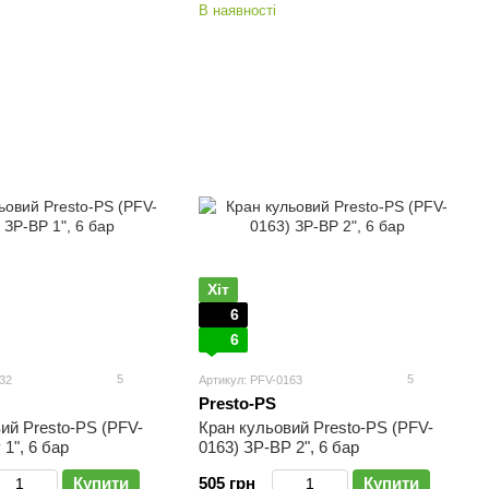
В наявності
Хіт
6
6
5
5
32
Артикул: PFV-0163
Presto-PS
ий Presto-PS (PFV-
Кран кульовий Presto-PS (PFV-
1", 6 бар
0163) ЗР-ВР 2", 6 бар
Купити
505 грн
Купити