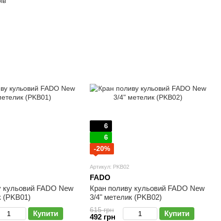
ів
6
6
-20%
Артикул: PKB02
FADO
у кульовий FADO New
Кран поливу кульовий FADO New
к (PKB01)
3/4" метелик (PKB02)
615 грн
Купити
Купити
492 грн