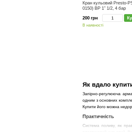
Кран кульовий Presto-P
0150) ВР 1" 1/2, 4 бар
200 грн
Ку
В наявності
Як вдало купит
Запірно-регулююча армат
одним з основних комплек
Купити його можна недоро
Практичність
Система поливу, як прав