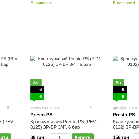
В наявності
В наявності
Хіт
Хіт
6
6
6
6
5
5
Артикул: PFV-0125
Артикул: PFV-01
Presto-PS
Presto-PS
S (PFV-
Кран кульовий Presto-PS (PFV-
Кран кульов
0125) ЗР-ВР 3/4", 6 бар
0132) ЗР-ВР 
пити
88 грн
Купити
156 грн