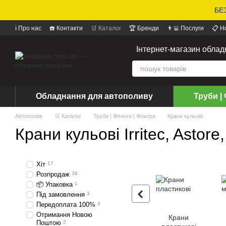
БЕЗ
ℹ️ Про нас
☎️ Контакти
🛒 Каталог
🏆 Бренди
👨‍💻 Послуги
📋 Н
📝 Відгуки про магазин
Інтернет-магазин обла
Обладнання для автополиву
Труби | 
Автополив
🛒 Каталог
Труби | Фітинги | Фільтра
Крани кульові
Крани кульові Irritec, Astore
Хіт
17
Розпродаж
38
📦 Упаковка
1
Під замовлення
3
Передоплата 100%
3
Отримання Новою
Крани
Поштою
2