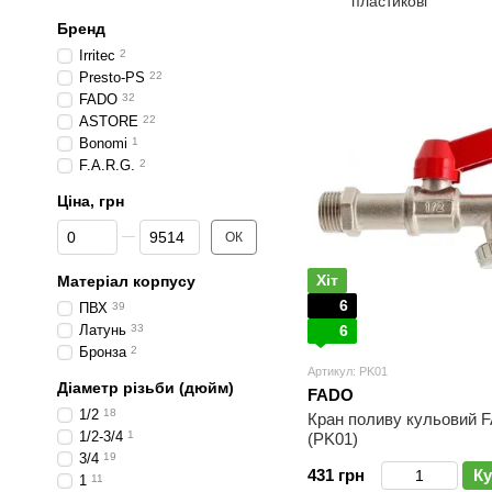
пластикові
Бренд
Irritec
2
Presto-PS
22
FADO
32
ASTORE
22
Bonomi
1
F.A.R.G.
2
Ціна, грн
Від Ціна, грн
До Ціна, грн
ОК
Хіт
Матеріал корпусу
6
ПВХ
39
Латунь
33
6
Бронза
2
Артикул: PK01
Діаметр різьби (дюйм)
FADO
1/2
18
Кран поливу кульовий F
1/2-3/4
1
(PK01)
3/4
19
431 грн
Ку
1
11