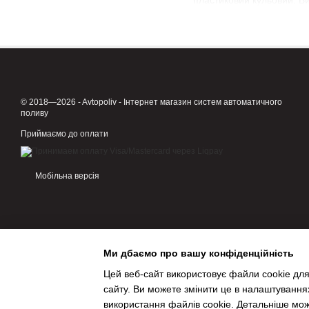
пластиковий кульовий. Ви
Саме цей модуль регулю
практичність:
надійність. Витримуют
зручна конструкція. 
підключення поливал
© 2018—2026 - Avtopoliv - Інтернет магазин систем автоматичного
відповідно - інтенсивн
поливу
Доступність
Приймаємо до оплати
Кульовий кран купити мож
для шлангів конкретного п
Мобільна версія
За рахунок простої констр
вартість - одна з головни
Оперативне придба
Знайти недорогий, але на
Ми дбаємо про вашу конфіденційність
системи поливу. Ми швидк
Цей веб-сайт використовує файли cookie для
Вінницю, Одесу, Дніпро, З
сайту. Ви можете змінити це в налаштування
Для нових систем або опт
використання файлів cookie. Детальніше мо