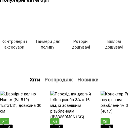
Контролери і
Таймери для
Роторні
Віялові
аксесуари
поливу
дощувачі
дощувачі
Хіти
Розпродаж
Новинки
Хіт
Хіт
Хіт
6
6
6