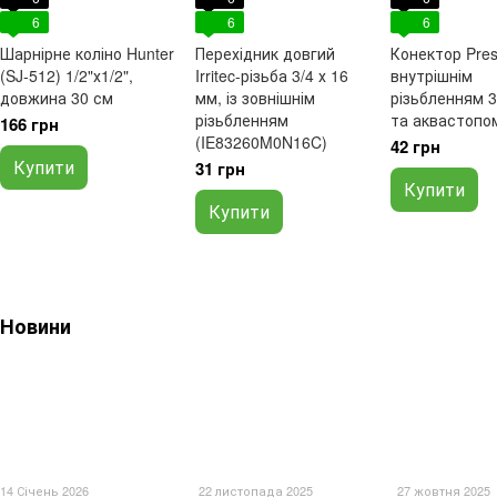
6
6
6
Шарнірне коліно Hunter
Перехідник довгий
Конектор Pres
(SJ-512) 1/2"х1/2",
Irritec-різьба 3/4 х 16
внутрішнім
довжина 30 см
мм, із зовнішнім
різьбленням 
різьбленням
та аквастопом
166 грн
(IE83260M0N16C)
42 грн
Купити
31 грн
Купити
Купити
Новини
14 Січень 2026
22 листопада 2025
27 жовтня 2025