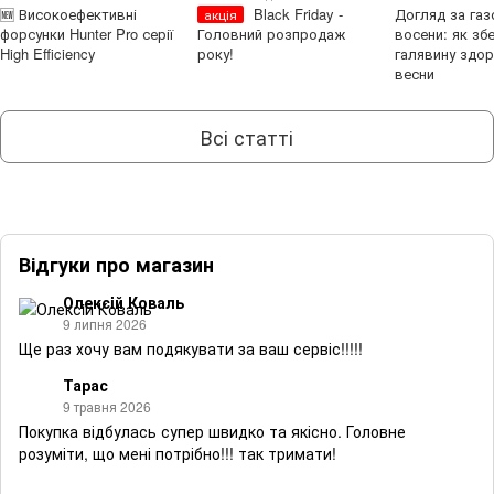
🆕 Високоефективні
Black Friday -
Догляд за га
акція
форсунки Hunter Pro серії
Головний розпродаж
восени: як зб
High Efficiency
року!
галявину здо
весни
Всі статті
Відгуки про магазин
Олексiй Коваль
9 липня 2026
Ще раз хочу вам подякувати за ваш сервіс!!!!!
Тарас
9 травня 2026
Покупка відбулась супер швидко та якісно. Головне
розуміти, що мені потрібно!!! так тримати!