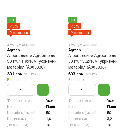
Хіт
Хіт
-15%
-15%
Розпродаж
Розпродаж
Артикул: А005036
Артикул: А005038
Agreen
Agreen
Агроволокно Agreen біле
Агроволокно Agreen біле
50 г/м² 1,6х10м, укривний
50 г/м² 3,2х10м, укривний
матеріал (А005036)
матеріал (А005038)
301 грн
603 грн
355 грн
709 грн
В наявності
В наявності
Тип агроволокна
Укривне
Тип агроволокна
Укривне
Колір
Білий
Колір
Білий
Щільність (г/м.кв)
50
Щільність (г/м.кв)
50
Ширина (м)
1,6
Ширина (м)
3,2
Довжина (м)
10
Довжина (м)
10