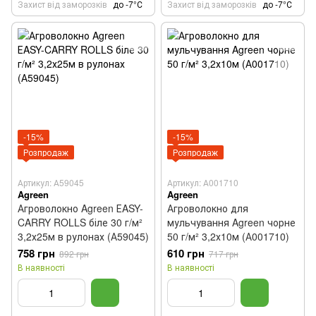
Захист від заморозків
до -7°С
Захист від заморозків
до -7°С
-15%
-15%
Розпродаж
Розпродаж
Артикул: А59045
Артикул: А001710
Agreen
Agreen
Агроволокно Agreen ЕASY-
Агроволокно для
CARRY ROLLS біле 30 г/м²
мульчування Agreen чорне
3,2х25м в рулонах (А59045)
50 г/м² 3,2х10м (А001710)
758 грн
610 грн
892 грн
717 грн
В наявності
В наявності