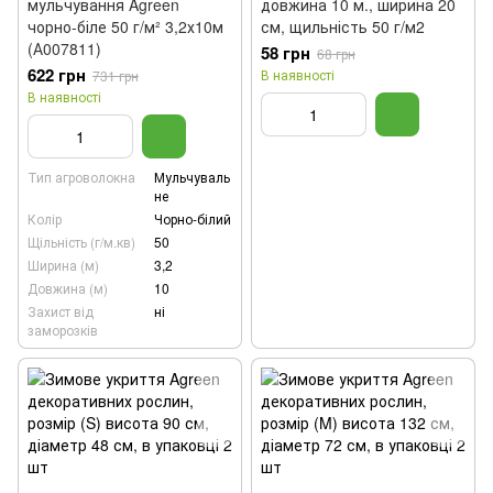
мульчування Agreen
довжина 10 м., ширина 20
чорно-біле 50 г/м² 3,2х10м
см, щильність 50 г/м2
(А007811)
58 грн
68 грн
622 грн
В наявності
731 грн
В наявності
Тип агроволокна
Мульчуваль
не
Колір
Чорно-білий
Щільність (г/м.кв)
50
Ширина (м)
3,2
Довжина (м)
10
Захист від
ні
заморозків