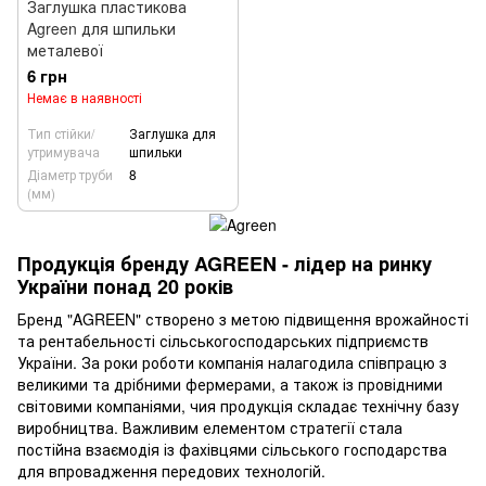
Заглушка пластикова
Agreen для шпильки
металевої
6 грн
Немає в наявності
Тип стійки/
Заглушка для
утримувача
шпильки
Діаметр труби
8
(мм)
Продукція бренду AGREEN - лідер на ринку
України понад 20 років
Бренд "AGREEN" створено з метою підвищення врожайності
та рентабельності сільськогосподарських підприємств
України. За роки роботи компанія налагодила співпрацю з
великими та дрібними фермерами, а також із провідними
світовими компаніями, чия продукція складає технічну базу
виробництва. Важливим елементом стратегії стала
постійна взаємодія із фахівцями сільського господарства
для впровадження передових технологій.