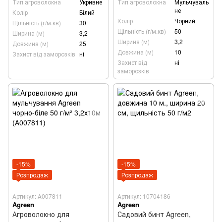
Тип агроволокна
Укривне
Тип агроволокна
Мульчуваль
не
Колір
Білий
Колір
Чорний
Щільність (г/м.кв)
30
Щільність (г/м.кв)
50
Ширина (м)
3,2
Ширина (м)
3,2
Довжина (м)
25
Довжина (м)
10
Захист від заморозків
ні
Захист від
ні
заморозків
-15%
-15%
Розпродаж
Розпродаж
Артикул: А007811
Артикул: 10704186
Agreen
Agreen
Агроволокно для
Садовий бинт Agreen,