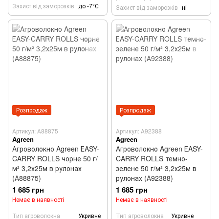
Захист вiд заморозків
до -7°С
Захист від заморозків
ні
Розпродаж
Розпродаж
Артикул: А88875
Артикул: А92388
Agreen
Agreen
Агроволокно Agreen ЕASY-
Агроволокно Agreen ЕASY-
CARRY ROLLS чорне 50 г/
CARRY ROLLS темно-
м² 3,2х25м в рулонах
зелене 50 г/м² 3,2х25м в
(А88875)
рулонах (А92388)
1 685 грн
1 685 грн
Немає в наявності
Немає в наявності
Тип агроволокна
Укривне
Тип агроволокна
Укривне