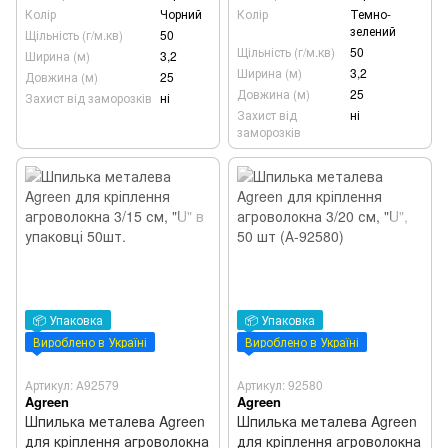
Колір
Чорний
Колір
Темно-
зелений
Щільність (г/м.кв)
50
Щільність (г/м.кв)
50
Ширина (м)
3,2
Ширина (м)
3,2
Довжина (м)
25
Довжина (м)
25
Захист від заморозків
ні
Захист від
ні
заморозків
📦 Упаковка
📦 Упаковка
Вироблено в Україні
Вироблено в Україні
Артикул: А92579
Артикул: 92580
Agreen
Agreen
Шпилька металева Agreen
Шпилька металева Agreen
для кріплення агроволокна
для кріплення агроволокна