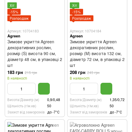
Хіт
Хіт
-15%
-15%
Розпродаж
Розпродаж
Артикул: 10704183
Артикул: 10704184
Agreen
Agreen
Зимове укриття Agreen
Зимове укриття Agreen
декоративних рослин,
декоративних рослин,
розмір (S) висота 90 см,
розмір (M) висота 132 см,
діаметр 48 см, в упаковці 2
діаметр 72 см, в упаковці 2
шт
шт
183 грн
208 грн
215 грн
245 грн
В наявності
В наявності
Висота/Діаметр (м)
0,9/0,48
Висота/Діаметр (м)
1,35/0,72
Щiльність (г/м.кв)
50
Щiльність (г/м.кв)
50
Захист вiд заморозків
до -7°С
Захист вiд заморозків
до -7°С