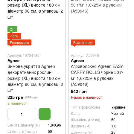
Хіт
-15%
Розпродаж
Розпродаж
Артикул: 10704185
Артикул: А59046
Agreen
Agreen
Зимове укриття Agreen
Агроволокно Agreen ЕASY-
декоративних рослин,
CARRY ROLLS чорне 50 г/
розмір (XL) висота 180 см,
м² 1,6х25м в рулонах
діаметр 96 см, в упаковці 2
(А59046)
шт
842 грн
235 грн
Немає в наявності
277 грн
В наявності
Тип агроволокна
Укривне
Колір
Чорний
Щільність (г/м.кв)
50
Висота/Діаметр (м)
1,8/0,96
Ширина (м)
1,6
Щiльність (г/м.кв)
50
Довжина (м)
25