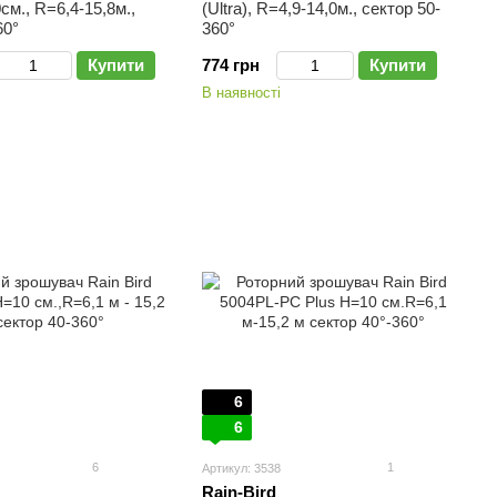
см., R=6,4-15,8м.,
(Ultra), R=4,9-14,0м., сектор 50-
60°
360°
Купити
774 грн
Купити
В наявності
6
6
6
1
Артикул: 3538
Rain-Bird