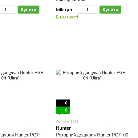
Купити
565 грн
Купити
В наявності
6
6
6
6
Артикул: 1554
Hunter
ощувач Hunter PGP-
Роторний дощувач Hunter PGP-00