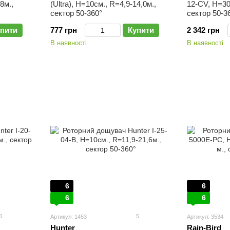
8м.,
(Ultra), H=10см., R=4,9-14,0м.,
12-CV, H=30
сектор 50-360°
сектор 50-3
пити
777 грн
Купити
2 342 грн
В наявності
В наявності
6
6
6
6
1
5
Артикул: 1453
Артикул: 3534
Hunter
Rain-Bird