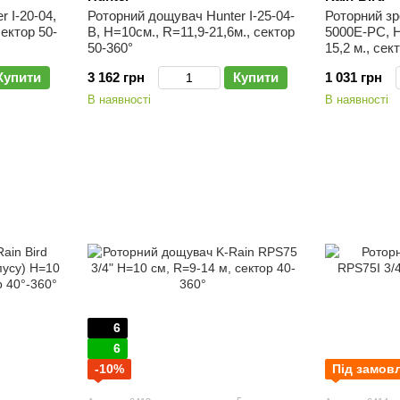
 I-20-04,
Роторний дощувач Hunter I-25-04-
Роторний зр
сектор 50-
B, H=10см., R=11,9-21,6м., сектор
5000E-PC, H
50-360°
15,2 м., сек
Купити
3 162 грн
Купити
1 031 грн
В наявності
В наявності
6
6
-10%
Під замов