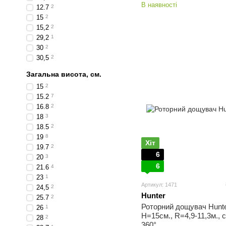
В наявності
12.7
2
15
2
15,2
2
29,2
1
30
2
30,5
2
Загальна висота, см.
15
2
15.2
7
16.8
2
18
3
18.5
2
19
8
Хіт
19.7
2
6
20
3
6
21.6
4
23
1
Артикул: 1471
24,5
2
Hunter
25.7
2
Роторний дощувач Hunte
26
1
H=15см., R=4,9-11,3м., с
28
2
360°