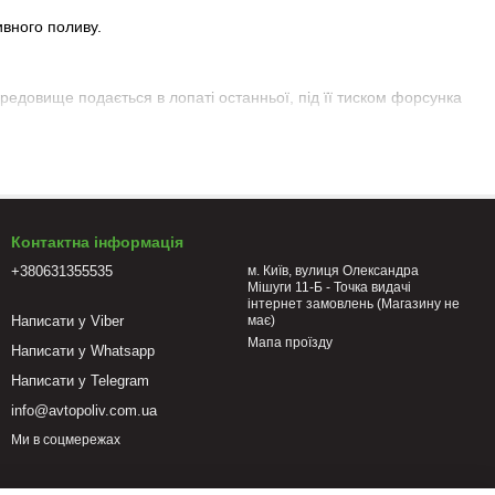
вного поливу.
ередовище подається в лопаті останньої, під її тиском форсунка
собливості (висоту рослин, наявність складних рельєфів і ін.).
ті дощувача роторний може бути в діапазоні 11-43 см. Його
ерхню. Після поливу шток знову “ховається” на рівні з грунтом і
Контактна інформація
ди, стійка до вітрових навантажень. Мінімальне віднесення води
+380631355535
м. Київ, вулиця Олександра
 ділянок. Для рівномірного покриття всієї площі насаджень
Мішуги 11-Б - Точка видачі
інтернет замовлень (Магазину не
Написати у Viber
має)
Мапа проїзду
ики передбачають в їх конструкції фільтри, особливі муфти на
Написати у Whatsapp
Написати у Telegram
info@avtopoliv.com.ua
Ми в соцмережах