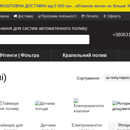
КОШТОВНА ДОСТАВКА від 5 000 грн., обʼємною вагою не більше 30
овини
🚚 Доставка
🌿Програма лояльності
💳 Оплата
📄 Оферта
днання для систем автоматичного поливу
+38063
Фітинги | Фільтра
Крапельний полив
і)
за популярні
Сортування:
Таймери для
Датчики
Електромагнітні
Ротор