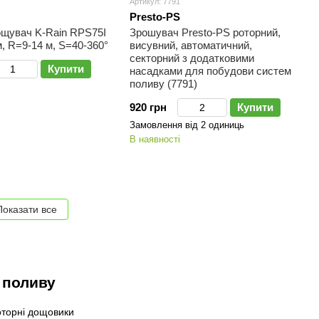
Артикул: 7791
Presto-PS
ощувач K-Rain RPS75I
Зрошувач Presto-PS роторний,
м, R=9-14 м, S=40-360°
висувний, автоматичний,
секторний з додатковими
Купити
насадками для побудови систем
поливу (7791)
920 грн
Купити
Замовлення від 2 одиниць
В наявності
Показати все
 поливу