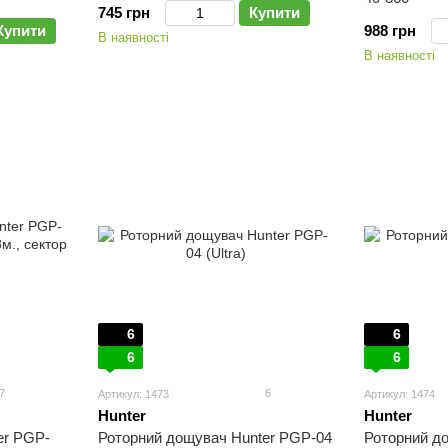
745 грн
Купити
Купити
988 грн
В наявності
В наявності
6
6
6
6
7
6
Артикул: 1473
Артикул: 1474
Hunter
Hunter
er PGP-
Роторний дощувач Hunter PGP-04
Роторний д