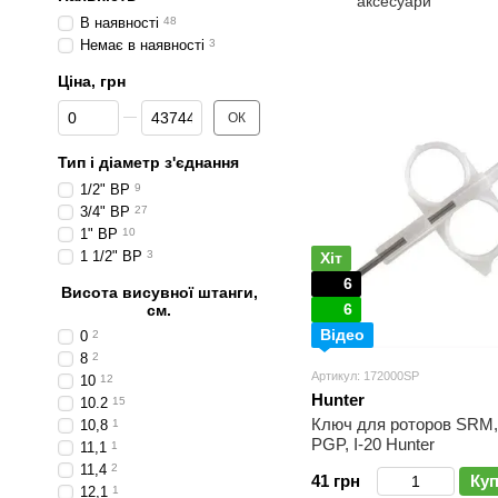
аксесуари
В наявності
48
Немає в наявності
3
Ціна, грн
Від Ціна, грн
До Ціна, грн
ОК
Тип і діаметр з'єднання
1/2" ВР
9
3/4" ВР
27
1" ВР
10
1 1/2" ВР
3
Хіт
6
Висота висувної штанги,
6
см.
Відео
0
2
8
2
Артикул: 172000SP
10
12
Hunter
10.2
15
Ключ для роторов SRM,
10,8
1
PGP, I-20 Hunter
11,1
1
11,4
2
41 грн
Ку
12,1
1