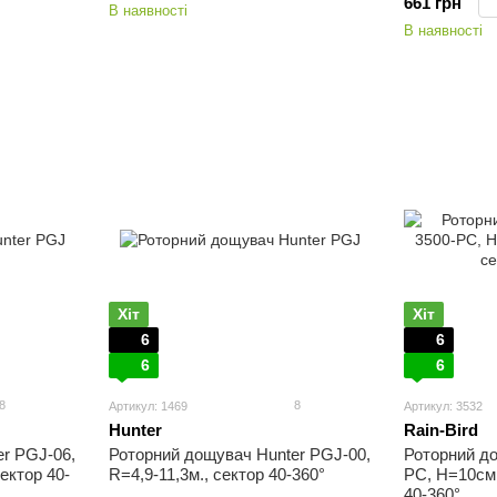
661 грн
В наявності
В наявності
Хіт
Хіт
6
6
6
6
8
8
Артикул: 1469
Артикул: 3532
Hunter
Rain-Bird
r PGJ-06,
Роторний дощувач Hunter PGJ-00,
Роторний до
ектор 40-
R=4,9-11,3м., сектор 40-360°
PC, H=10см.
40-360°