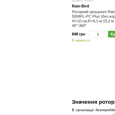
Артикул: Y04500
Rain-Bird
Роторний зрошувач Rain
5004PL-PC Plus (без ко
H=10 см.R=6,1 м-15,2 м
40°-360°
848 грн
Ку
В наявності
Значення ротор
В організації безперебій