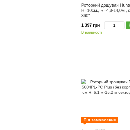
Роторний дощувач Hunter
H=10см., R=4,9-14,0м., 
360°
1 397 грн
В наявності
Під замовлення