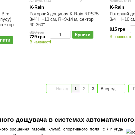
5
Артикул: 6413
Артикул: 6414
K-Rain
K-Rain
 Bird
Роторний дощувач K-Rain RPS75
Роторний д
рпусу)
3/4" H=10 см, R=9-14 м, сектор
3/4" H=10 с
 сектор
40-360°
915 грн
810 грн
Купити
729 грн
В наявності
пити
В наявності
Назад
1
2
3
Вперед
ного дощувача в системах автоматичного
ного зрошення газонів, клумб, спортивного поля, с / г угідь