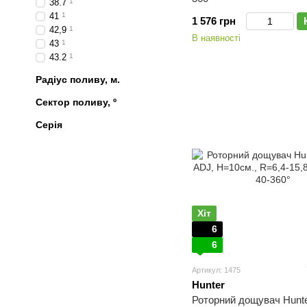
38.7
1
41
1
1 576 грн
42,9
1
В наявності
43
1
43.2
1
Радіус поливу, м.
Сектор поливу, º
Серія
Хіт
6
6
Артикул: 1475
Hunter
Роторний дощувач Hunt