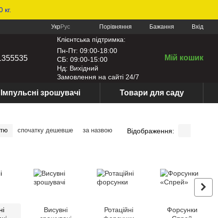
 кг.
Порівняння
Укр
Рус
Бажання
Вхід
Клієнтська підтримка:
Пн-Пт: 09:00-18:00
Мій кошик
1355535
СБ: 09:00-15:00
Нд: Вихідний
Замовлення на сайті 24/7
Імпульсні зрошувачі
Товари для саду
стю
спочатку дешевше
за назвою
Відображення:
ні
Висувні
Ротаційні
Форсунки