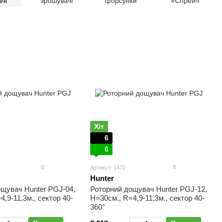
чі
зрошувачі
форсунки
«Спрей»
Хіт
6
6
8
8
Артикул: 1472
Hunter
щувач Hunter PGJ-04,
Роторний дощувач Hunter PGJ-12,
,9-11,3м., сектор 40-
H=30см., R=4,9-11,3м., сектор 40-
360°