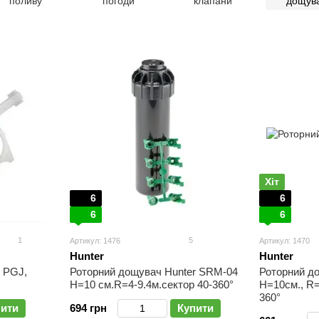
поливу
погоди
клапани
дощува
Хіт
6
6
6
6
1
5
Артикул: 1476
Артикул: 1470
Hunter
Hunter
 PGJ,
Роторний дощувач Hunter SRM-04
Роторний до
H=10 см.R=4-9.4м.сектор 40-360°
H=10см., R=4
360°
пити
694 грн
Купити