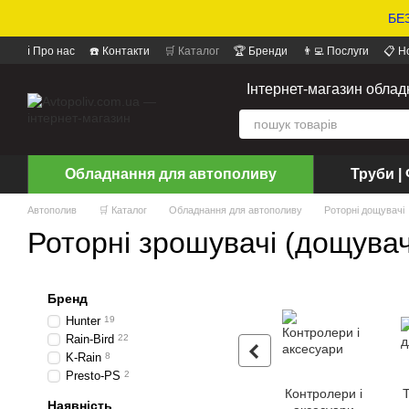
БЕЗ
ℹ️ Про нас
☎️ Контакти
🛒 Каталог
🏆 Бренди
👨‍💻 Послуги
📋 Н
📝 Відгуки про магазин
Інтернет-магазин обла
Обладнання для автополиву
Труби | 
Автополив
🛒 Каталог
Обладнання для автополиву
Роторні дощувачі
Роторні зрошувачі (дощувач
Бренд
Hunter
19
Rain-Bird
22
K-Rain
8
Presto-PS
2
Контролери і
Наявність