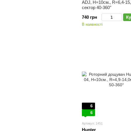
ADJ, H=10см., R=6,4-15,
сектор 40-360°
740 грн
Ку
В наявності
6
6
Артикул: 1451
Hunter