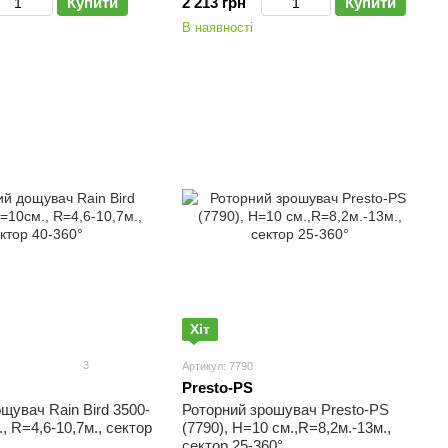
Купити
2 213 грн
Купити
В наявності
Хіт
3
Артикул: 7790
Presto-PS
щувач Rain Bird 3500-
Роторний зрошувач Presto-PS
, R=4,6-10,7м., сектор
(7790), H=10 см.,R=8,2м.-13м.,
сектор 25-360°