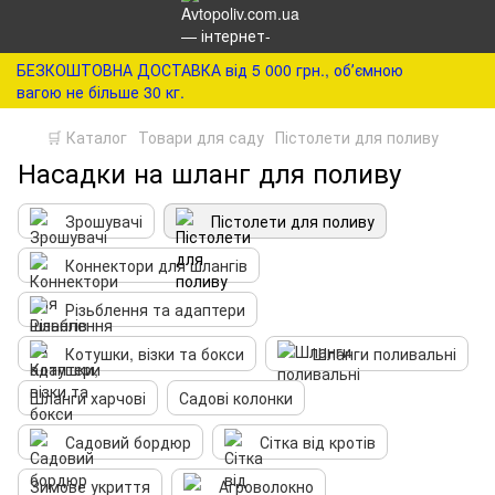
БЕЗКОШТОВНА ДОСТАВКА від 5 000 грн., обʼємною
вагою не більше 30 кг.
🛒 Каталог
Товари для саду
Пістолети для поливу
Насадки на шланг для поливу
Зрошувачі
Пістолети для поливу
Коннектори для шлангів
Різьблення та адаптери
Котушки, візки та бокси
Шланги поливальні
Шланги харчові
Садові колонки
Садовий бордюр
Сітка від кротів
Зимове укриття
Агроволокно