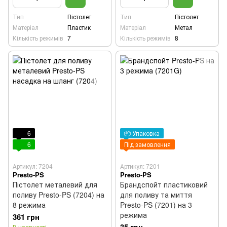
Тип
Пістолет
Тип
Пістолет
Матеріал
Пластик
Матеріал
Метал
Кількість режимів
7
Кількість режимів
8
6
📦 Упаковка
6
Під замовлення
Артикул: 7204
Артикул: 7201
Presto-PS
Presto-PS
Пістолет металевий для
Брандспойт пластиковий
поливу Presto-PS (7204) на
для поливу та миття
8 режима
Presto-PS (7201) на 3
режима
361 грн
В наявності