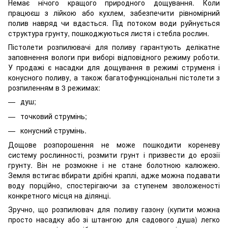
Немає нічого кращого природного дощування. Коли
працюєш з лійкою або кухлем, забезпечити рівномірний
полив навряд чи вдасться. Під потоком води руйнується
структура грунту, пошкоджуються листя і стебла рослин.
Пістолети розпилювачі для поливу гарантують делікатне
заповнення вологи при виборі відповідного режиму роботи.
У продажі є насадки для дощування в режимі струменя і
конусного поливу, а також багатофункціональні пістолети з
розпиленням в 3 режимах:
душ;
точковий струмінь;
конусний струмінь.
Дощове розпорошення не може пошкодити кореневу
систему рослинності, розмити грунт і призвести до ерозії
грунту. Він не розмокне і не стане болотною калюжею.
Земля встигає вбирати дрібні краплі, адже можна подавати
воду порційно, спостерігаючи за ступенем зволоженості
конкретного місця на ділянці.
Зручно, що розпилювач для поливу газону (купити можна
просто насадку або зі штангою для садового душа) легко