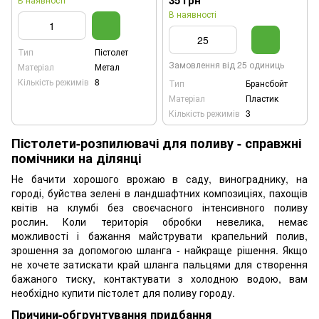
35 грн
В наявності
Тип
Пістолет
Замовлення від 25 одиниць
Матеріал
Метал
Кількість режимів
8
Тип
Брансбойт
Матеріал
Пластик
Кількість режимів
3
Пістолети-розпилювачі для поливу - справжні
помічники на ділянці
Не бачити хорошого врожаю в саду, винограднику, на
городі, буйства зелені в ландшафтних композиціях, пахощів
квітів на клумбі без своєчасного інтенсивного поливу
рослин. Коли територія обробки невелика, немає
можливості і бажання майструвати крапельний полив,
зрошення за допомогою шланга - найкраще рішення. Якщо
не хочете затискати край шланга пальцями для створення
бажаного тиску, контактувати з холодною водою, вам
необхідно купити пістолет для поливу городу.
Причини-обгрунтування придбання