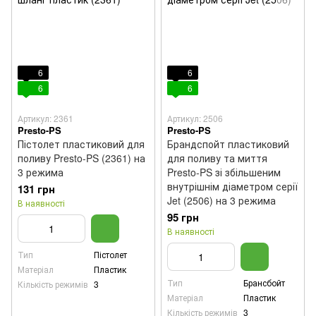
6
6
6
6
Артикул: 2361
Артикул: 2506
Presto-PS
Presto-PS
Пістолет пластиковий для
Брандспойт пластиковий
поливу Presto-PS (2361) на
для поливу та миття
3 режима
Presto-PS зі збільшеним
внутрішнім діаметром серії
131 грн
Jet (2506) на 3 режима
В наявності
95 грн
В наявності
Тип
Пістолет
Матеріал
Пластик
Тип
Брансбойт
Кількість режимів
3
Матеріал
Пластик
Кількість режимів
3