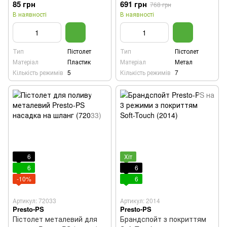
85 грн
691 грн
768 грн
В наявності
В наявності
Тип
Пістолет
Тип
Пістолет
Матеріал
Пластик
Матеріал
Метал
Кількість режимів
5
Кількість режимів
7
6
Хіт
6
6
-10%
6
Артикул: 72033
Артикул: 2014
Presto-PS
Presto-PS
Пістолет металевий для
Брандспойт з покриттям