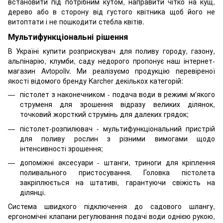
встановити під потрібним кутом, направити чітко на кущ,
дерево або в сторону від густого квітника щоб його не
витоптати і не пошкодити стебла квітів.
Мультифункціональні рішення
В Україні купити розприскувач для поливу городу, газону,
альпінарію, клумби, саду недорого пропонує наш інтернет-
магазин Avtopoliv. Ми реалізуємо продукцію перевіреної
якості відомого бренду Karcher декількох категорій:
пістолет з наконечником - подача води в режимі м'якого
струменя для зрошення відразу великих ділянок,
точковий жорсткий струмінь для далеких грядок;
пістолет-розпилювач - мультифункціональний пристрій
для поливу рослин з різними вимогами щодо
інтенсивності зрошення;
допоміжні аксесуари - штанги, триноги для кріплення
поливального пристосування. Головка пістолета
закріплюється на штативі, гарантуючи свіжість на
ділянці.
Система швидкого підключення до садового шлангу,
ергономічні клапани регулювання подачі води однією рукою,