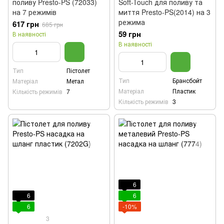
поливу Presto-PS (72033)
Soft-Touch для поливу та
на 7 режимів
миття Presto-PS(2014) на 3
режима
617 грн
685 грн
59 грн
В наявності
В наявності
Тип
Пістолет
Тип
Брансбойт
Матеріал
Метал
Матеріал
Пластик
Кількість режимів
7
Кількість режимів
3
6
6
6
6
-10%
3