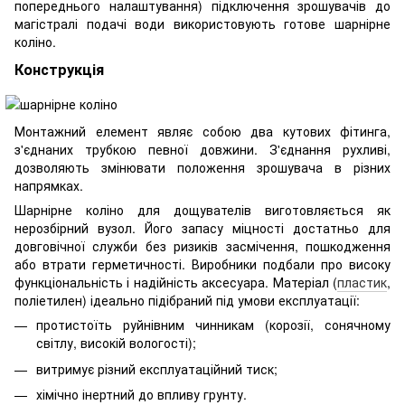
попереднього налаштування) підключення зрошувачів до
магістралі подачі води використовують готове шарнірне
коліно.
Конструкція
Монтажний елемент являє собою два кутових фітинга,
з'єднаних трубкою певної довжини. З'єднання рухливі,
дозволяють змінювати положення зрошувача в різних
напрямках.
Шарнірне коліно для дощувателів виготовляється як
нерозбірний вузол. Його запасу міцності достатньо для
довговічної служби без ризиків засмічення, пошкодження
або втрати герметичності. Виробники подбали про високу
функціональність і надійність аксесуара. Матеріал (
пластик
,
поліетилен) ідеально підібраний під умови експлуатації:
протистоїть руйнівним чинникам (корозії, сонячному
світлу, високій вологості);
витримує різний експлуатаційний тиск;
хімічно інертний до впливу грунту.