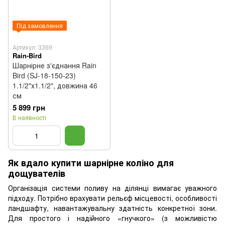
Під замовлення
Артикул: 3369
Rain-Bird
Шарнірне з'єднання Rain
Bird (SJ-18-150-23)
1.1/2"х1.1/2", довжина 46
см
5 899 грн
В наявності
Як вдало купити шарнірне коліно для
дощувателів
Організація системи поливу на ділянці вимагає уважного
підходу. Потрібно врахувати рельєф місцевості, особливості
ландшафту, навантажувальну здатність конкретної зони.
Для простого і надійного «гнучкого» (з можливістю