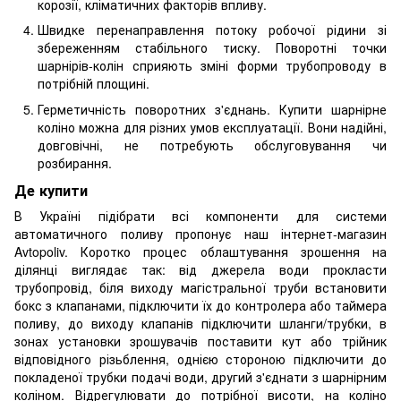
корозії, кліматичних факторів впливу.
Швидке перенаправлення потоку робочої рідини зі
збереженням стабільного тиску. Поворотні точки
шарнірів-колін сприяють зміні форми трубопроводу в
потрібній площині.
Герметичність поворотних з'єднань. Купити шарнірне
коліно можна для різних умов експлуатації. Вони надійні,
довговічні, не потребують обслуговування чи
розбирання.
Де купити
В Україні підібрати всі компоненти для системи
автоматичного поливу пропонує наш інтернет-магазин
Avtopoliv. Коротко процес облаштування зрошення на
ділянці виглядає так: від джерела води прокласти
трубопровід, біля виходу магістральної труби встановити
бокс з клапанами, підключити їх до контролера або таймера
поливу, до виходу клапанів підключити шланги/трубки, в
зонах установки зрошувачів поставити кут або трійник
відповідного різьблення, однією стороною підключити до
покладеної трубки подачі води, другий з'єднати з шарнірним
коліном. Відрегулювати до потрібної висоти, на коліно