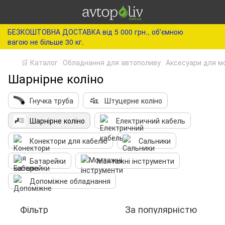
БЕЗКОШТОВНА ДОСТАВКА від 5 000 грн., обʼємною
вагою не більше 30 кг.
🛒 Каталог
Обладнання для автополиву
Аксесуари для м
Шарнірне коліно
Гнучка труба
Штуцерне коліно
Шарнірне коліно
Електричний кабель
Конектори для кабелю
Сальники
Батарейки
Монтажні інструменти
Допоміжне обладнання
Фільтр
За популярністю