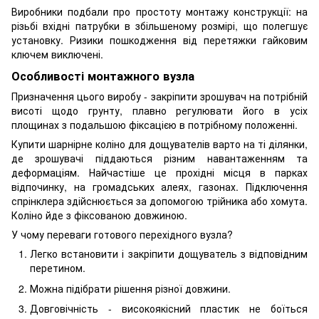
Виробники подбали про простоту монтажу конструкції: на
різьбі вхідні патрубки в збільшеному розмірі, що полегшує
установку. Ризики пошкодження від перетяжки гайковим
ключем виключені.
Особливості монтажного вузла
Призначення цього виробу - закріпити зрошувач на потрібній
висоті щодо грунту, плавно регулювати його в усіх
площинах з подальшою фіксацією в потрібному положенні.
Купити шарнірне коліно для дощувателів варто на ті ділянки,
де зрошувачі піддаються різним навантаженням та
деформаціям. Найчастіше це прохідні місця в парках
відпочинку, на громадських алеях, газонах. Підключення
спрінклера здійснюється за допомогою трійника або хомута.
Коліно йде з фіксованою довжиною.
У чому переваги готового перехідного вузла?
Легко встановити і закріпити дощуватель з відповідним
перетином.
Можна підібрати рішення різної довжини.
Довговічність - високоякісний пластик не боїться