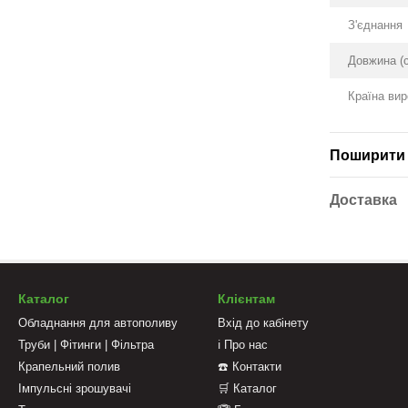
З'єднання
Довжина (
Країна ви
Поширити 
Доставка
Каталог
Клієнтам
Обладнання для автополиву
Вхід до кабінету
Труби | Фітинги | Фільтра
ℹ️ Про нас
Крапельний полив
☎️ Контакти
Імпульсні зрошувачі
🛒 Каталог