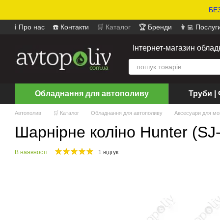
БЕЗ
ℹ️ Про нас
☎️ Контакти
🛒 Каталог
🏆 Бренди
👨‍💻 Послуг
📄 Оферта
📝 Відгуки про магазин
Інтернет-магазин обла
Обладнання для автополиву
Труби | 
Автополив
🛒 Каталог
Обладнання для автополиву
Аксесуари для мо
Шарнірне коліно Hunter (SJ-
В наявності
1 відгук