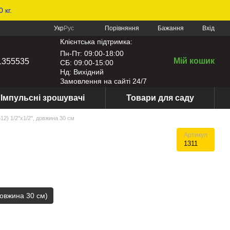
 кг.
Порівняння
Укр
Рус
Бажання
Вхід
Клієнтська підтримка:
Пн-Пт: 09:00-18:00
Мій кошик
1355535
СБ: 09:00-15:00
Нд: Вихідний
Замовлення на сайті 24/7
Імпульсні зрошувачі
Товари для саду
12) 1/2"х1/2", довжина 30 см
Артикул
1311
довжина 30 см)