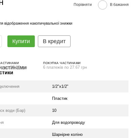
н
Порівняти
В бажання
ля відображення накопичувальної знижки
Купити
В кредит
ЧАСТИНАМИ
ПОКУПКА ЧАСТИНАМИ
ів по 27.67 грн
6 платежів по 27.67 грн
стики
ідключення
1/2"х1/2"
Пластик
ск води (Бар)
10
ня
Для водопроводу
Шарнірне коліно