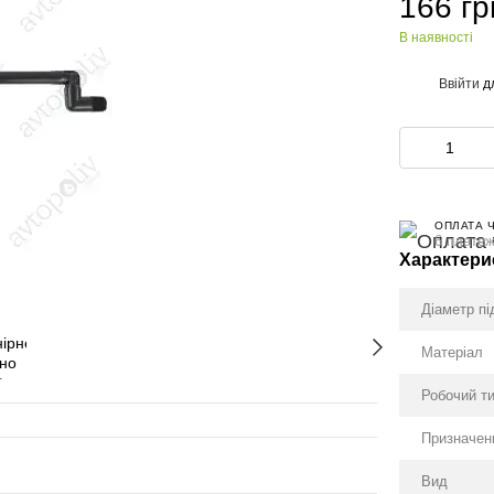
166 гр
В наявності
Ввійти
д
%
ОПЛАТА 
6 платеж
Характери
Діаметр п
Матеріал
Робочий ти
Призначен
Вид