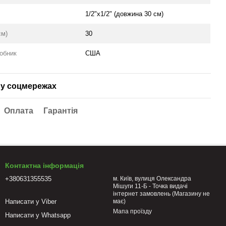
1/2"х1/2" (довжина 30 см)
см)
30
робник
США
у соцмережах
Оплата
Гарантія
Контактна інформація
+380631355535
м. Київ, вулиця Олександра
Мішуги 11-Б - Точка видачі
інтернет замовлень (Магазину не
Написати у Viber
має)
Мапа проїзду
Написати у Whatsapp