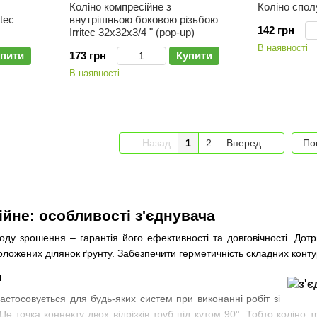
Коліно компресійне з
Коліно сполу
внутрішньою боковою різьбою
tec
142 грн
Irritec 32х32х3/4 " (pop-up)
В наявності
173 грн
Купити
пити
В наявності
Назад
1
2
Вперед
По
ійне: особливості з'єднувача
оду зрошення – гарантія його ефективності та довговічності. До
ложених ділянок ґрунту. Забезпечити герметичність складних конту
и
астосовується для будь-яких систем при виконанні робіт зі
е точка коннекту двох відрізків труб під кутом 90°. Тобто коліно