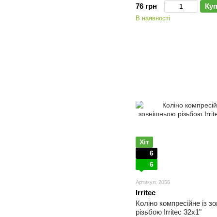
76 грн
Ку
В наявності
Хіт
6
6
Артикул: 2056
Irritec
Коліно компресійне із з
різьбою Irritec 32х1"