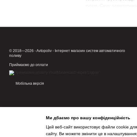
кутом. Саму поліетилено
потрібного тиску.
Компресійний фітинг спр
не потрібне зварюван
немає особливих вимог
уніфіковане маркуван
© 2018—2026 - Avtopoliv - Інтернет магазин систем автоматичного
поливу
не потрібна електрифі
Приймаємо до оплати
Особливості викори
Головне завдання - спо
Мобільна версія
поліетиленових трубопро
тиском.
Відмінні механічні та ек
накопичує осаду, не окис
Кутові переходи трубопро
Ми дбаємо про вашу конфіденційність
з кількох елементів:
Цей веб-сайт використовує файли cookie для
пластиковий фіксатор
сайту. Ви можете змінити це в налаштування