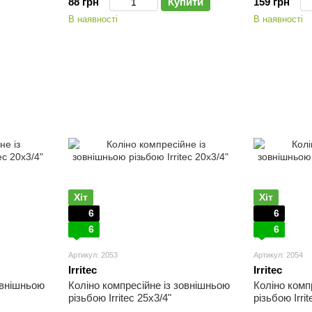
88 грн
Купити
159 грн
В наявності
В наявності
Хіт
Хіт
6
6
6
6
Артикул: 2053
Артикул: 2054
Irritec
Irritec
овнішньою
Коліно компресійне із зовнішньою
Коліно комп
різьбою Irritec 25х3/4"
різьбою Irri