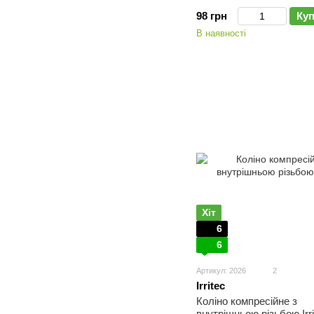
98 грн
Ку
В наявності
Хіт
6
6
Артикул: 2026
2
Irritec
Коліно компресійне з
внутрішньою різьбою Irri