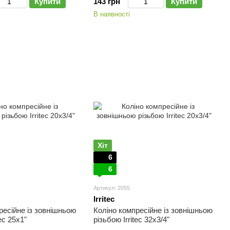
Купити
143 грн
Купити
В наявності
Хіт
6
6
Артикул: 2055
Irritec
ресійне із зовнішньою
Коліно компресійне із зовнішньою
tec 25х1"
різьбою Irritec 32х3/4"