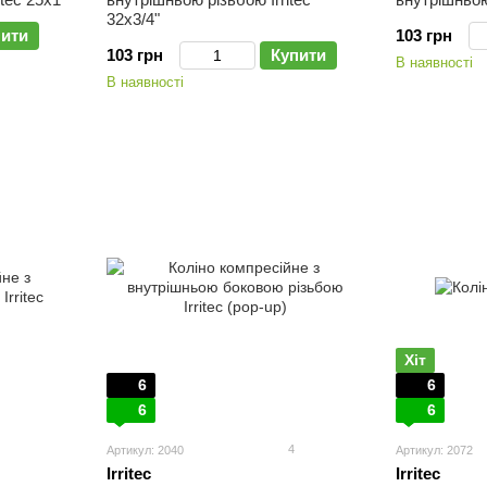
32х3/4"
пити
103 грн
103 грн
Купити
В наявності
В наявності
Хіт
6
6
6
6
4
Артикул: 2040
Артикул: 2072
Irritec
Irritec