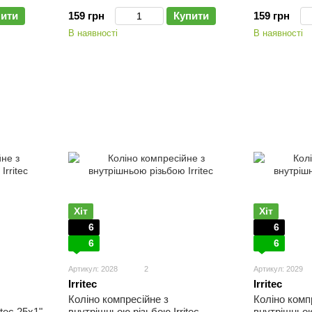
пити
159 грн
Купити
159 грн
В наявності
В наявності
Хіт
Хіт
6
6
6
6
Артикул: 2028
2
Артикул: 2029
Irritec
Irritec
Коліно компресійне з
Коліно комп
tec 25х1"
внутрішньою різьбою Irritec
внутрішньою 