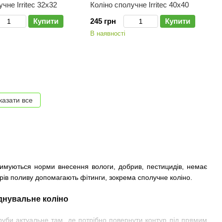
чне Irritec 32х32
Коліно сполучне Irritec 40х40
Купити
245 грн
Купити
В наявності
казати все
тримуються норми внесення вологи, добрив, пестицидів, немає
рів поливу допомагають фітинги, зокрема сполучне коліно.
 труби актуальне там, де потрібно повернути контур під прямим