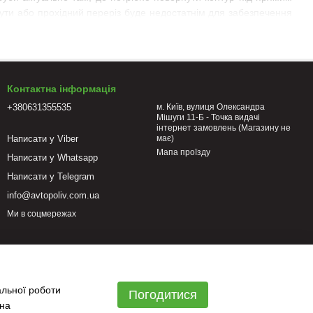
нути або прохідний переріз буде недостатнім для забезпечення
Контактна інформація
іксувати у затискачах;
+380631355535
м. Київ, вулиця Олександра
Мішуги 11-Б - Точка видачі
інтернет замовлень (Магазину не
будь-яких кліматичних умов (до +8°С).
Написати у Viber
має)
Мапа проїзду
Написати у Whatsapp
Написати у Telegram
туру на 90°. Актуально під час монтажу насосних станцій,
подачі питної, технічної води, робочого складу під високим
info@avtopoliv.com.ua
Ми в соцмережах
атеріалу виготовлення – пластику. Він піддається корозії, не
це гарантує надійне коліно. Компресійні з'єднувачі складаються
альної роботи
Погодитися
 на