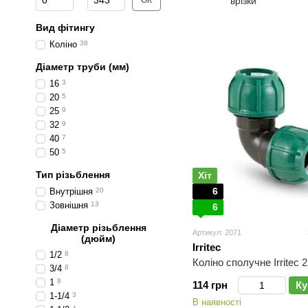
ОК
врізки
Вид фітингу
Коліно
38
Діаметр труби (мм)
16
3
20
5
25
9
32
9
40
7
50
5
Тип різьблення
Хіт
6
Внутрішня
20
Зовнішня
13
6
Діаметр різьблення
Артикул: 2071
(дюйм)
Irritec
1/2
8
Коліно сполучне Irritec 
3/4
8
1
8
114 грн
Ку
1-1/4
3
В наявності