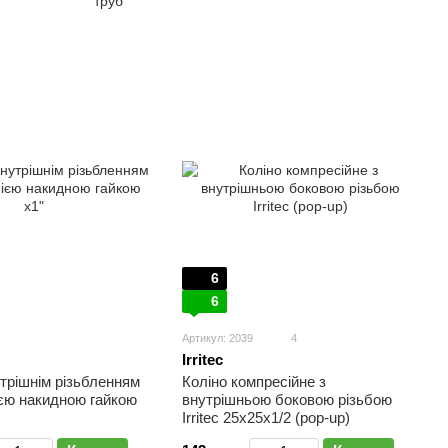
труб
6
6
Артикул: 2039
4
Irritec
утрішнім різьбленням
Коліно компресійне з
нією накидною гайкою
внутрішньою боковою різьбою
Irritec 25х25х1/2 (рор-up)