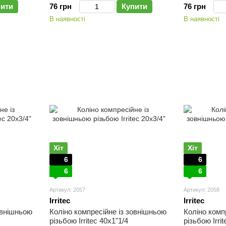
пити
76 грн
Купити
76 грн
В наявності
В наявності
Хіт
Хіт
6
6
6
6
Артикул: 2057
Артикул: 2058
Irritec
Irritec
овнішньою
Коліно компресійне із зовнішньою
Коліно комп
різьбою Irritec 40х1"1/4
різьбою Irri