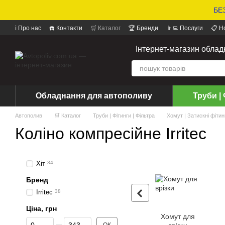
БЕЗ
ℹ️ Про нас
☎️ Контакти
🛒 Каталог
🏆 Бренди
👨‍💻 Послуги
📋 Н
📝 Відгуки про магазин
Інтернет-магазин обла
Обладнання для автополиву
Труби | 
Автополив
🛒 Каталог
Труби | Фітинги | Фільтра
Хомут | Затискні фітин
Коліно компресійне Irritec
Хіт
34
Бренд
Irritec
38
Ціна, грн
Хомут для
Від Ціна, грн
До Ціна, грн