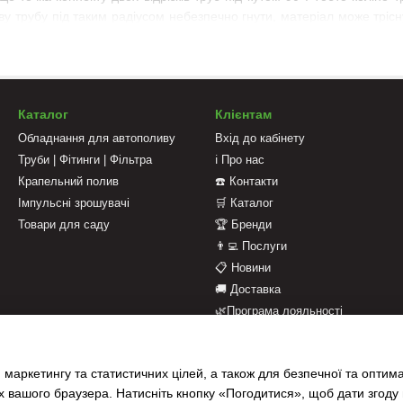
ву трубу під таким радіусом небезпечно гнути, матеріал може тріс
ощує процес збирання трубопроводу:
ня;
Каталог
Клієнтам
 до навичок поводження зі з'єднувачами – просто відрізки труб заф
Обладнання для автополиву
Вхід до кабінету
ня для вибору відповідної моделі;
Труби | Фітинги | Фільтра
ℹ️ Про нас
кація об'єкта, щоб підключити фітинг, роботи можна виконувати за 
Крапельний полив
☎️ Контакти
стання елемента
Імпульсні зрошувачі
🛒 Каталог
Товари для саду
🏆 Бренди
лучне коліно забезпечує герметичність повороту трубного кон
👨‍💻 Послуги
водів, зрошувального обладнання. Можуть використовуватися для 
📋 Новини
🚚 Доставка
сплуатаційні властивості отримані шляхом застосування якісного м
🌿Програма лояльності
люється. Жодних засмічень та необхідності їхнього промивання.
💳 Оплата
воду тепер будуть захищені від протікання, міцні, довговічні – все 
📄 Оферта
 маркетингу та статистичних цілей, а також для безпечної та оптим
📝 Відгуки про магазин
;
х вашого браузера. Натисніть кнопку «Погодитися», щоб дати згоду