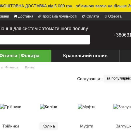
КОШТОВНА ДОСТАВКА від 5 000 грн., обʼємною вагою не більше 30
овини
🚚 Доставка
🌿Програма лояльності
💳 Оплата
📄 Оферта
днання для систем автоматичного поливу
+38063
Фітинги | Фільтра
Крапельний полив
ги | Фланець
Коліна
за популярні
Сортування:
Трійники
Коліна
Муфти
Заглуш