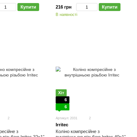
Купити
216 грн
Купити
В наявності
Хіт
6
6
2
Артикул: 2031
2
Irritec
ресійне з
Коліно компресійне з
різьбою Irritec 32х1"
внутрішньою різьбою Irritec 40х1"