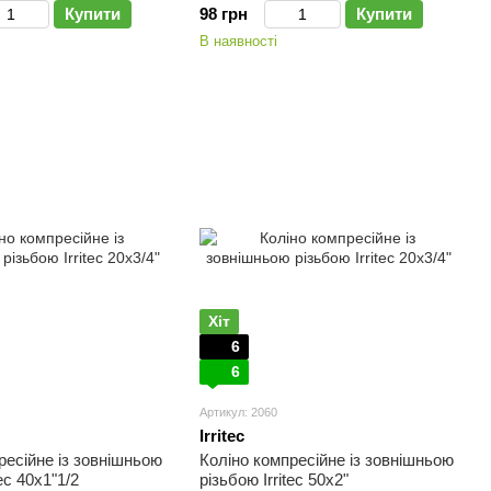
Купити
98 грн
Купити
В наявності
Хіт
6
6
Артикул: 2060
Irritec
ресійне із зовнішньою
Коліно компресійне із зовнішньою
tec 40х1"1/2
різьбою Irritec 50х2"