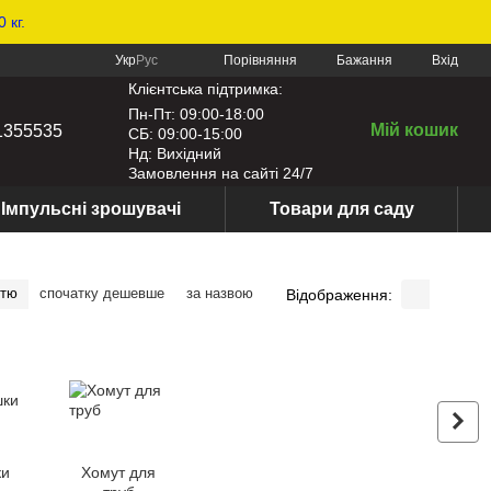
 кг.
Порівняння
Укр
Рус
Бажання
Вхід
Клієнтська підтримка:
Пн-Пт: 09:00-18:00
Мій кошик
1355535
СБ: 09:00-15:00
Нд: Вихідний
Замовлення на сайті 24/7
Імпульсні зрошувачі
Товари для саду
стю
спочатку дешевше
за назвою
Відображення:
ки
Хомут для