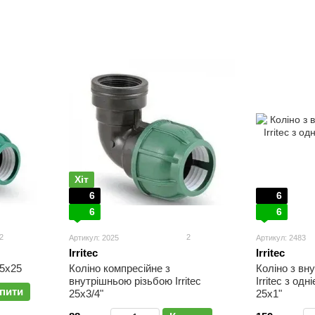
Хіт
6
6
6
6
2
2
Артикул: 2025
Артикул: 2483
Irritec
Irritec
25х25
Коліно компресійне з
Коліно з вн
внутрішньою різьбою Irritec
Irritec з од
пити
25х3/4"
25х1"