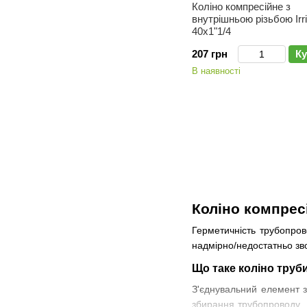
Коліно компресійне з
внутрішньою різьбою Irri
40х1"1/4
207 грн
Ку
В наявності
Коліно компрес
Герметичність трубопров
надмірно/недостатньо зво
Що таке коліно труб
З'єднувальний елемент з
збирання трубопроводу. Ц