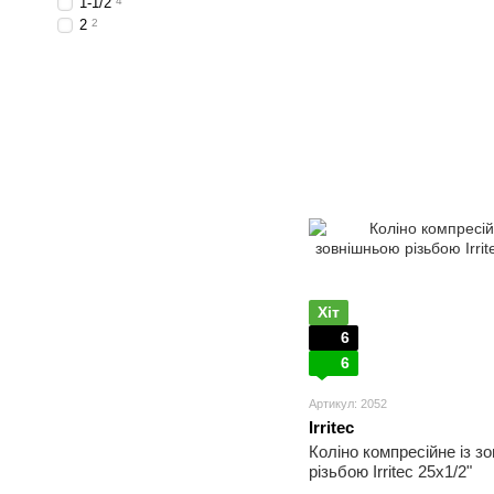
1-1/2
4
2
2
Хіт
6
6
Артикул: 2052
Irritec
Коліно компресійне із з
різьбою Irritec 25х1/2"