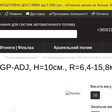
КОШТОВНА ДОСТАВКА від 5 000 грн., обʼємною вагою не більше 30
и
📋 Новини
🚚 Доставка
🌿Програма лояльності
💳 Оплата
днання для систем автоматичного поливу
+38063
Фітинги | Фільтра
Крапельний полив
Роторні дощовики Hunter
Роторний дощувач Hunter PGP-ADJ, H=10см., R=6,4-15
GP-ADJ, H=10см., R=6,4-15,8м
Висота вису
10
Загальна ви