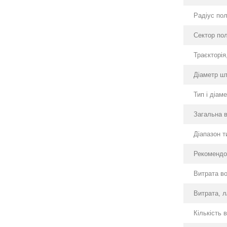
Радіус пол
Сектор пол
Траєкторія,
Діаметр шт
Тип і діам
Загальна в
Діапазон ти
Рекомендов
Витрата во
Витрата, л
Кількість в