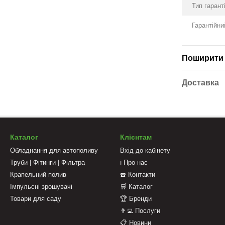
Тип гаранті
Гарантійни
Поширити 
Доставка
Каталог
Клієнтам
Обладнання для автополиву
Вхід до кабінету
Труби | Фітинги | Фільтра
ℹ️ Про нас
Крапельний полив
☎️ Контакти
Імпульсні зрошувачі
🛒 Каталог
Товари для саду
🏆 Бренди
👨‍💻 Послуги
📋 Новини