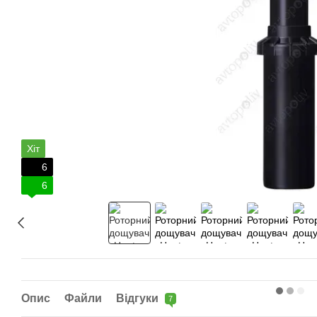
Хіт
6
6
Опис
Файли
Відгуки
7