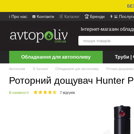
БЕЗ
ℹ️ Про нас
☎️ Контакти
🛒 Каталог
🏆 Бренди
👨‍💻 Послуг
📄 Оферта
📝 Відгуки про магазин
Інтернет-магазин обла
Обладнання для автополиву
Труби | 
Автополив
🛒 Каталог
Обладнання для автополиву
Роторні дощовики
Роторний дощувач Hunter P
В наявності
7 відгуків