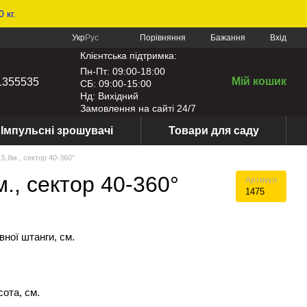
 кг.
Порівняння
Укр
Рус
Бажання
Вхід
Клієнтська підтримка:
Пн-Пт: 09:00-18:00
Мій кошик
1355535
СБ: 09:00-15:00
Нд: Вихідний
Замовлення на сайті 24/7
Імпульсні зрошувачі
Товари для саду
,8м., сектор 40-360°
., сектор 40-360°
Артикул
1475
вної штанги, см.
сота, см.