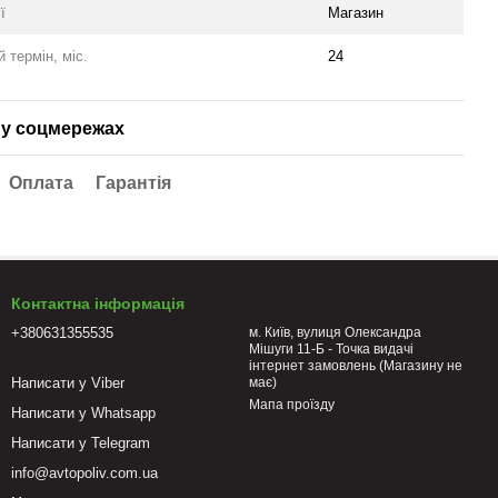
ї
Магазин
й термін, міс.
24
у соцмережах
Оплата
Гарантія
Контактна інформація
+380631355535
м. Київ, вулиця Олександра
Мішуги 11-Б - Точка видачі
інтернет замовлень (Магазину не
Написати у Viber
має)
Мапа проїзду
Написати у Whatsapp
Написати у Telegram
info@avtopoliv.com.ua