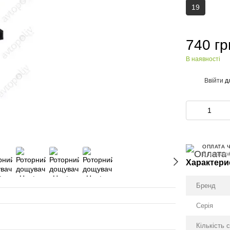
19
740 гр
В наявності
Ввійти
д
%
ОПЛАТА 
6 платеж
Характери
Бренд
Серія
Кількість 