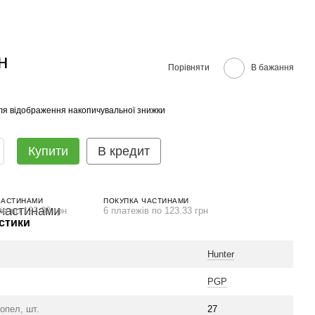
н
Порівняти
В бажання
ля відображення накопичувальної знижки
Купити
В кредит
ЧАСТИНАМИ
ПОКУПКА ЧАСТИНАМИ
ів по 123.33 грн
6 платежів по 123.33 грн
стики
Hunter
PGP
сопел, шт.
27