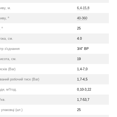
иву, м.
6,4-15,8
иву, º
40-360
 º
25
ока, см.
4.0
етр з'єднання
3/4" ВР
исота, см.
19
сків (Bar)
1,4-7,0
аний робочий тиск (Bar)
1,7-4,5
ди, м³/год.
0,10-3,22
/хв.
1,7-53,7
 упаковці (шт.)
25