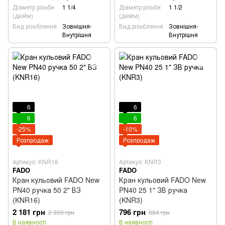
Діаметр різьби
1 1/4
Діаметр різьби
1 1/2
(дюйм)
(дюйм)
Вид різьблення
Зовнішня-
Вид різьблення
Зовнішня-
Внутрішня
Внутрішня
6
6
6
6
-25%
-10%
Розпродаж
Розпродаж
Артикул: KNR16
Артикул: KNR3
FADO
FADO
Кран кульовий FADO New
Кран кульовий FADO New
PN40 ручка 50 2" ВЗ
PN40 25 1" ЗВ ручка
(KNR16)
(KNR3)
2 181 грн
796 грн
2 909 грн
884 грн
В наявності
В наявності