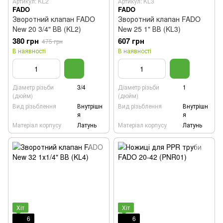
Артикул: KL2
Артикул: KL3
FADO
FADO
Зворотний клапан FADO
Зворотний клапан FADO
New 20 3/4" ВВ (KL2)
New 25 1" ВВ (KL3)
380 грн
607 грн
475 грн
В наявності
В наявності
Діаметр різьби
3/4
Діаметр різьби
1
(дюйм)
(дюйм)
Вид різьблення
Внутрішн
Вид різьблення
Внутрішн
я
я
Матеріал корпусу
Латунь
Матеріал корпусу
Латунь
Хіт
Хіт
6
6