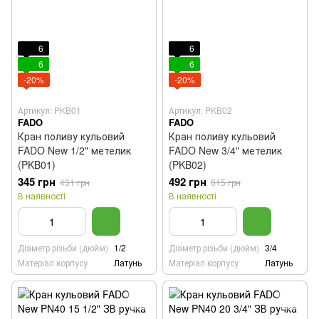
6
6
6
6
-20%
-20%
Артикул: PKB01
Артикул: PKB02
FADO
FADO
Кран поливу кульовий
Кран поливу кульовий
FADO New 1/2" метелик
FADO New 3/4" метелик
(PKB01)
(PKB02)
345 грн
492 грн
431 грн
615 грн
В наявності
В наявності
Діаметр різьби (дюйм)
1/2
Діаметр різьби (дюйм)
3/4
Матеріал корпусу
Латунь
Матеріал корпусу
Латунь