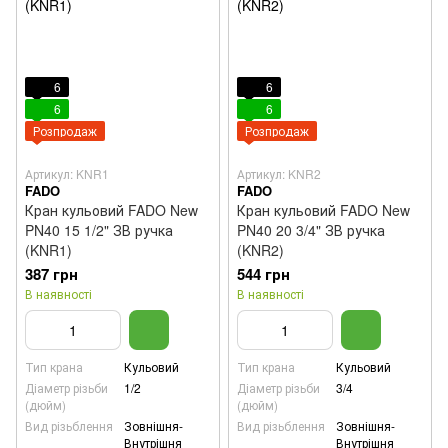
6
6
6
6
Розпродаж
Розпродаж
Артикул: KNR1
Артикул: KNR2
FADO
FADO
Кран кульовий FADO New
Кран кульовий FADO New
PN40 15 1/2" ЗВ ручка
PN40 20 3/4" ЗВ ручка
(KNR1)
(KNR2)
387 грн
544 грн
В наявності
В наявності
Тип крана
Кульовий
Тип крана
Кульовий
Діаметр різьби
1/2
Діаметр різьби
3/4
(дюйм)
(дюйм)
Вид різьблення
Зовнішня-
Вид різьблення
Зовнішня-
Внутрішня
Внутрішня