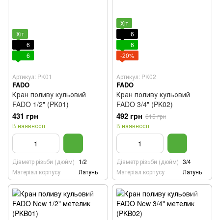
Хіт
Хіт
6
6
6
6
-20%
Артикул: PK01
Артикул: PK02
FADO
FADO
Кран поливу кульовий
Кран поливу кульовий
FADO 1/2" (PK01)
FADO 3/4" (PK02)
431 грн
492 грн
615 грн
В наявності
В наявності
Діаметр різьби (дюйм)
1/2
Діаметр різьби (дюйм)
3/4
Матеріал корпусу
Латунь
Матеріал корпусу
Латунь