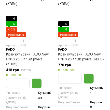
6
6
6
-15%
6
Розпродаж
Розпродаж
1
1
Артикул: KBR2
Артикул: KBR3
FADO
FADO
Кран кульовий FADO New
Кран кульовий FADO New
PN40 20 3/4" ВВ ручка
PN40 25 1" ВВ ручка (KBR3)
(KBR2)
770 грн
418 грн
В наявності
492 грн
В наявності
Тип крана
Кульовий
Тип крана
Кульовий
Діаметр різьби
1
(дюйм)
Діаметр різьби
3/4
(дюйм)
Вид різьблення
Внутрішн
я
Вид різьблення
Внутрішн