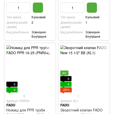
Тип крана
Кульовий
Тип крана
Кульовий
Діаметр різьби
2
Діаметр різьби
1
(дюйм)
(дюйм)
Вид різьблення
Зовнішня-
Вид різьблення
Зовнішня-
Внутрішня
Внутрішня
Хіт
6
6
6
6
-25%
5
1
Артикул: PNR04
Артикул: KL1
FADO
FADO
Ножиці для PPR труби
Зворотний клапан FADO