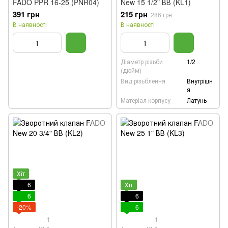
FADO PPR 16-25 (PNR04)
New 15 1/2" ВВ (KL1)
391 грн
215 грн
286 грн
В наявності
В наявності
Діаметр різьби
1/2
(дюйм)
Вид різьблення
Внутрішн
я
Матеріал корпусу
Латунь
Хіт
6
Хіт
6
6
-20%
6
1
1