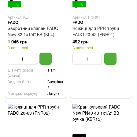
6
6
1
Артикул: KL4
Артикул: PNR01
FADO
FADO
Зворотний клапан FADO
Ножиці для PPR труби
New 32 1х1/4" ВВ (KL4)
FADO 20-42 (PNR01)
1 046 грн
492 грн
В наявності
В наявності
Діаметр різьби
1 1/4
(дюйм)
Вид різьблення
Внутрішн
я
Матеріал корпусу
Латунь