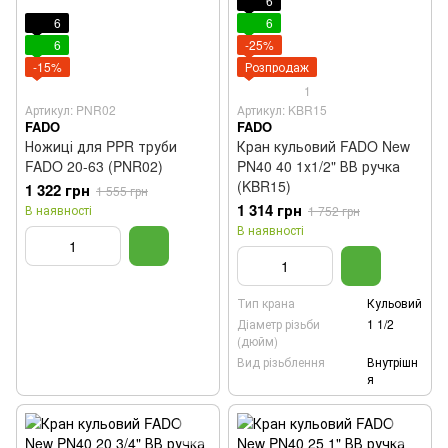
6
6
6
6
-25%
-15%
Розпродаж
1
Артикул: PNR02
Артикул: KBR15
FADO
FADO
Ножиці для PPR труби
Кран кульовий FADO New
FADO 20-63 (PNR02)
PN40 40 1х1/2" ВВ ручка
(KBR15)
1 322 грн
1 555 грн
1 314 грн
В наявності
1 752 грн
В наявності
Тип крана
Кульовий
Діаметр різьби
1 1/2
(дюйм)
Вид різьблення
Внутрішн
я