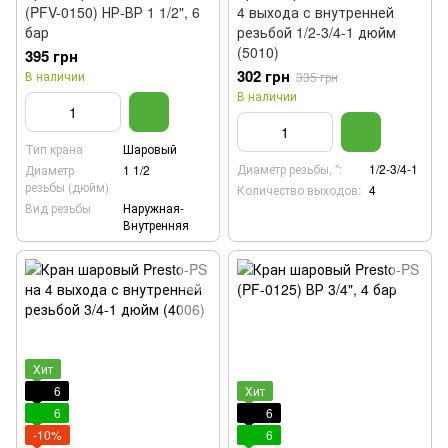
(PFV-0150) НР-ВР 1 1/2", 6
4 выхода с внутренней
бар
резьбой 1/2-3/4-1 дюйм
(5010)
395 грн
302 грн
В наличии
335 грн
В наличии
Тип крана
Шаровый
Диаметр резьбы, ":
1/2-3/4-1
Диаметр
1 1/2
резьбы (дюйм)
Количество выходов:
4
Вид резьбы
Наружная-
Внутренняя
Хит
6
Хит
6
6
-10%
6