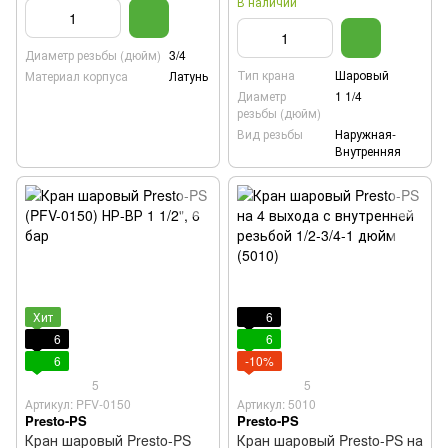
В наличии
Диаметр резьбы (дюйм)
3/4
Тип крана
Шаровый
Материал корпуса
Латунь
Диаметр
1 1/4
резьбы (дюйм)
Вид резьбы
Наружная-
Внутренняя
Хит
6
6
6
6
-10%
5
5
Артикул: PFV-0150
Артикул: 5010
Presto-PS
Presto-PS
Кран шаровый Presto-PS
Кран шаровый Presto-PS на