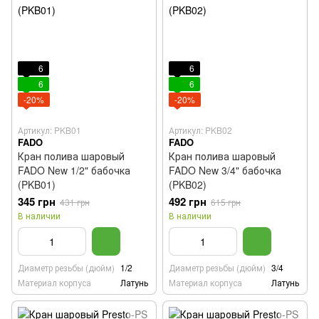
6
6
6
6
-20%
-20%
Артикул: PKB01
Артикул: PKB02
FADO
FADO
Кран полива шаровый
Кран полива шаровый
FADO New 1/2" бабочка
FADO New 3/4" бабочка
(PKB01)
(PKB02)
345 грн
492 грн
431 грн
615 грн
В наличии
В наличии
Диаметр резьбы (дюйм)
1/2
Диаметр резьбы (дюйм)
3/4
Материал корпуса
Латунь
Материал корпуса
Латунь