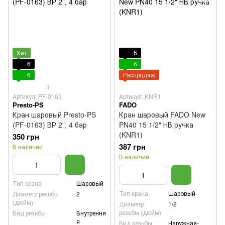
Хит
6
6
6
6
Распродаж
3
Артикул: PF-0163
Артикул: KNR1
Presto-PS
FADO
Кран шаровый Presto-PS
Кран шаровый FADO New
(PF-0163) ВР 2", 4 бар
PN40 15 1/2" НВ ручка
(KNR1)
350 грн
387 грн
В наличии
В наличии
Тип крана
Шаровый
Тип крана
Шаровый
Диаметр резьбы
2
(дюйм)
Диаметр
1/2
резьбы (дюйм)
Вид резьбы
Внутрення
я
Вид резьбы
Наружная-