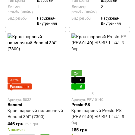
Тип крана
Шаровый
Тип крана
Шаровый
Диаметр
1
Диаметр
2
резьбы (дюйм)
резьбы (дюйм)
Вид резьбы
Наружная-
Вид резьбы
Наружная-
Внутренняя
Внутренняя
Хит
-25%
6
Распродаж
6
5
Артикул: 5032
Артикул: PFV-0140
Bonomi
Presto-PS
Кран шаровый поливочный
Кран шаровый Presto-PS
Bonomi 3/4" (7300)
(PFV-0140) НР-ВР 1 1/4", 6
бар
446 грн
595 грн
165 грн
В наличии