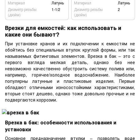
Материал
Латунь
Материал
Латунь
Диаметр резьбы
1-1/2
Диаметр резьбы
2
(дюйм)
(дюйм)
Врезки для емкостей: как использовать и
какие они бывают?
При установке кранов и их подключении к емкостям не
обойтись без специальных втулок круглой формы, или так
называемых фитинговых элементов. Врезка в бак – это с
первого взгляда мелкая деталь, однако без нее
невозможно качественно обустроить систему полива или,
например, горячее/холодное водоснабжение. Наиболее
популярны латунные и пластиковые изделия. Первые
обладают отличными износостойкими характеристиками,
вторые стоят дешево, однако тоже довольно прочные и не
подвергаются коррозии.
Врезка в бак: особенности использования и
установки
Основное предназначение втулки – позволять воде