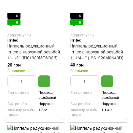
6
6
6
6
Артикул: 2443
Артикул: 2446
Irritec
Irritec
Ниппель редукционный
Ниппель редукционный
Irritec с наружной резьбой
Irritec с наружной резьбой
1"-1/2" (IR61920MON32B)
1" 1/4-1" (IR61920M0N40D)
26 грн
40 грн
В наличии
В наличии
Тип фитинга
Переход
Тип фитинга
Переход
резьбовой
резьбовой
Вид резьбы
Наружная
Вид резьбы
Наружная
Диаметр резьбы
1-1/2
Диаметр резьбы
1 1/4-1
(дюйм)
(дюйм)