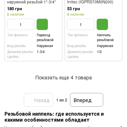
наружной резьбой 1"-3/4"
Irritec (IGPRS70M0N200)
180 грн
53 грн
В наличии
В наличии
Тип фитинга
Переход
Тип фитинга
Ниппель
резьбовой
резьбовой
Вид резьбы
Наружная
Вид резьбы
Наружная
Диаметр резьбы
1-3/4
Диаметр резьбы
1/2
(дюйм)
(дюйм)
Показать еще 4 товара
Назад
Вперед
1
из 2
Резьбовой ниппель: где используется и
какими особенностями обладает