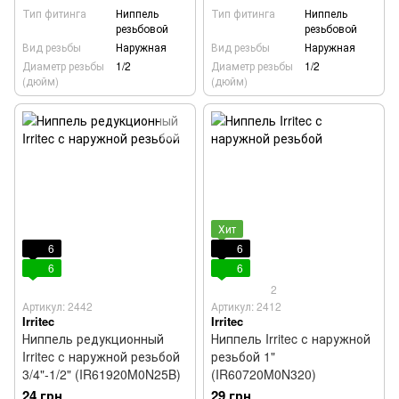
Тип фитинга
Ниппель
Тип фитинга
Ниппель
резьбовой
резьбовой
Вид резьбы
Наружная
Вид резьбы
Наружная
Диаметр резьбы
1/2
Диаметр резьбы
1/2
(дюйм)
(дюйм)
Хит
6
6
6
6
2
Артикул: 2442
Артикул: 2412
Irritec
Irritec
Ниппель редукционный
Ниппель Irritec с наружной
Irritec с наружной резьбой
резьбой 1"
3/4"-1/2" (IR61920M0N25B)
(IR60720M0N320)
24 грн
29 грн