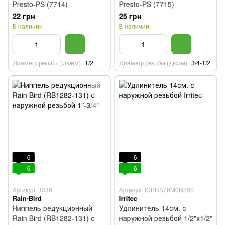
Presto-PS (7714)
Presto-PS (7715)
22 грн
25 грн
В наличии
В наличии
Диаметр резьбы (дюйм)
1/2
Диаметр резьбы (дюйм)
3/4-1/2
6
6
6
6
Артикул: 3336
Артикул: IGPRS70M0N200
Rain-Bird
Irritec
Ниппель редукционный
Удлинитель 14см. с
Rain Bird (RB1282-131) с
наружной резьбой 1/2"х1/2"