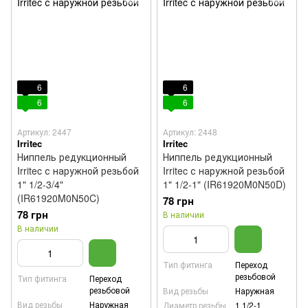
6
6
6
6
Артикул: 2447
Артикул: 2448
Irritec
Irritec
Ниппель редукционный
Ниппель редукционный
Irritec с наружной резьбой
Irritec с наружной резьбой
1" 1/2-3/4"
1" 1/2-1" (IR61920M0N50D)
(IR61920M0N50C)
78 грн
78 грн
В наличии
В наличии
Тип фитинга
Переход
резьбовой
Тип фитинга
Переход
резьбовой
Вид резьбы
Наружная
Вид резьбы
Наружная
Диаметр резьбы
1 1/2-1