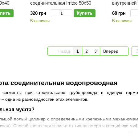
40х40
соединительная Irritec 50х50
внутренней р
пить
320 грн
Купить
68 грн
В наличии
В наличии
Назад
1
2
3
Вперед
фта соединительная водопроводная
 сегменты при строительстве трубопровода в единую герм
 – одна из разновидностей этих элементов.
ельная муфта?
ольшой полый цилиндр с определенными крепежными механизмами
жная). Способ крепления зависит от типоразмера и специфики му
есколько задач: