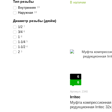
Тип резьбы
В наличии
Внутренняя
19
Наружная
16
Диаметр резьбы (дюйм)
1/2
7
3/4
8
1
8
1-1/4
5
1-1/2
4
2
3
6
6
Артикул: 2340
Irritec
Муфта компрессионная
редукционная Irritec 32х