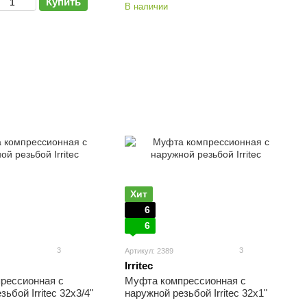
Купить
В наличии
Хит
6
6
3
3
Артикул: 2389
Irritec
рессионная с
Муфта компрессионная с
ьбой Irritec 32х3/4"
наружной резьбой Irritec 32х1"