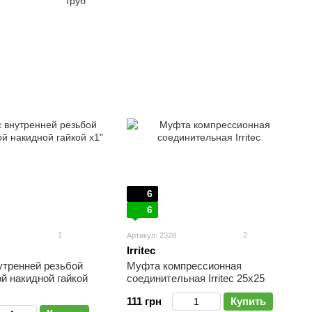
труб
6
6
1
2
Артикул: 2328
Irritec
утренней резьбой
Муфта компрессионная
ной накидной гайкой
соединительная Irritec 25х25
111 грн
Купить