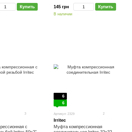
Купить
145 грн
Купить
В наличии
6
6
3
2
Артикул: 2329
Irritec
рессионная с
Муфта компрессионная
ьбой Irritec 50х2"
соединительная Irritec 32х32