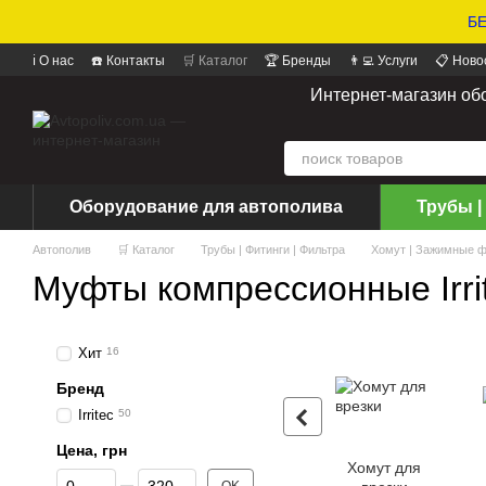
БЕ
ℹ️ О нас
☎️ Контакты
🛒 Каталог
🏆 Бренды
👨‍💻 Услуги
📋 Ново
📝 Отзывы о магазине
Интернет-магазин об
Оборудование для автополива
Трубы |
Автополив
🛒 Каталог
Трубы | Фитинги | Фильтра
Хомут | Зажимные ф
Муфты компрессионные Irri
Хит
16
Бренд
Irritec
50
Цена, грн
Хомут для
От Цена, грн
До Цена, грн