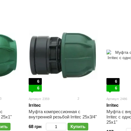
6
6
6
6
3
2
Артикул: 2359
Артикул: 2486
Irritec
Irritec
 с
Муфта компрессионная с
Муфта с вн
 25х1"
внутренней резьбой Irritec 25х3/4"
Irritec с од
25х1"
пить
68 грн
Купить