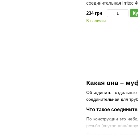
соединительная Irritec 
234 грн
Ку
В наличии
Какая она – му
Объединить отдельные
соединительная для труб
Что такое соединит
По конструкции это неб
резьба (внутренняя/нару
Соединитель выполняет н