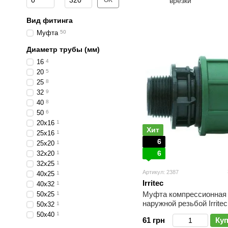
OK
врезки
Вид фитинга
Муфта
50
Диаметр трубы (мм)
16
4
20
5
25
8
32
9
40
8
50
6
20х16
1
Хит
25х16
1
6
25х20
1
6
32х20
1
32х25
1
Артикул: 2387
40х25
1
Irritec
40х32
1
Муфта компрессионная
50х25
1
наружной резьбой Irritec
50х32
1
50х40
1
61 грн
Ку