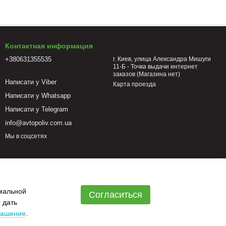
езают, монтирую на это место муфту);
Контактная информация
х рабочих составов.
+380631355535
г. Киев, улица Александра Мишуги
11-Б - Точка выдачи интернет
заказов (Магазина нет)
Написати у Viber
Карта проезда
ачестве переходника. Назначение определяется конструкцией.
Написати у Whatsapp
еденных труб с усилием.
Написати у Telegram
. Используется при переходе на другой типоразмер труб для
info@avtopoliv.com.ua
Мы в соцсетях
 имеют цанговое соединения (ввод трубы), с другой наружную
дключаемых модулей.
c. Это изделия из качественного пластика, от чего получили
имальной
Согласиться
 дать
ействия почвы);
лашение
.