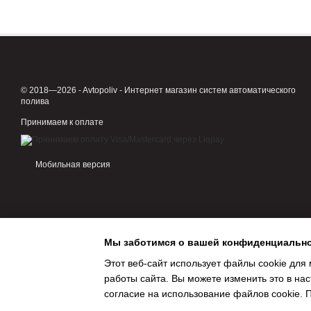
объединяет отрезки т
используется как спо
как переход для под
Муфта соединительная в
© 2018—2026 - Avtopoliv - Интернет магазин систем автоматического
Какие бывают муфты
полива
Эти фитинги могут прост
Принимаем к оплате
Прямые муфты с двух ст
Редукционная муфта сое
Мобильная версия
изменения напора.
Аксессуары для подключе
или внутреннюю резьбу д
Для систем орошения и и
Мы заботимся о вашей конфиденциальн
массу эксплуатационных
Этот веб-сайт использует файлы cookie для 
инертность к коррози
работы сайта. Вы можете изменить это в нас
работа в любых услов
согласие на использование файлов cookie.
механическая стойкос