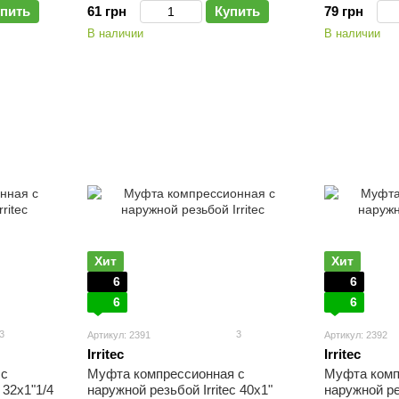
пить
61 грн
Купить
79 грн
В наличии
В наличии
Хит
Хит
6
6
6
6
3
3
Артикул: 2391
Артикул: 2392
Irritec
Irritec
 с
Муфта компрессионная с
Муфта комп
 32х1"1/4
наружной резьбой Irritec 40х1"
наружной рез