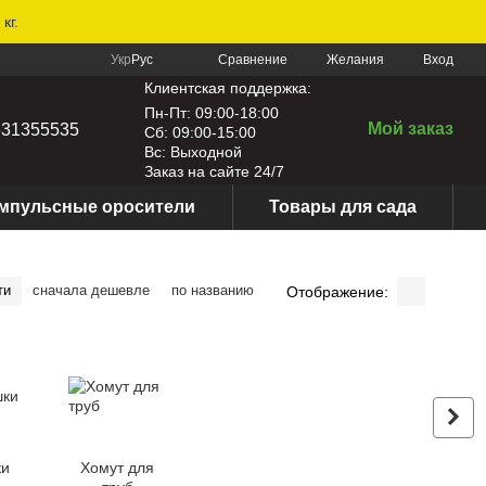
кг.
Сравнение
Укр
Рус
Желания
Вход
Клиентская поддержка:
Пн-Пт: 09:00-18:00
Мой заказ
631355535
Сб: 09:00-15:00
Вс: Выходной
Заказ на сайте 24/7
мпульсные оросители
Товары для сада
ти
сначала дешевле
по названию
Отображение:
ки
Хомут для