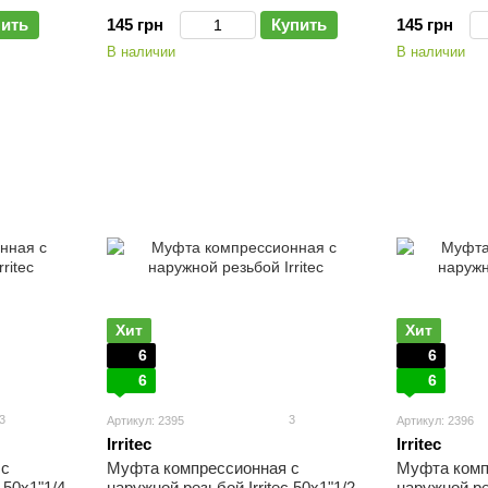
пить
145 грн
Купить
145 грн
В наличии
В наличии
Хит
Хит
6
6
6
6
3
3
Артикул: 2395
Артикул: 2396
Irritec
Irritec
 с
Муфта компрессионная с
Муфта комп
 50х1"1/4
наружной резьбой Irritec 50х1"1/2
наружной рез