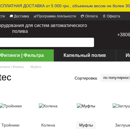
СПЛАТНАЯ ДОСТАВКА от 5 000 грн., объемным весом не более 30 
сти
🚚 Доставка
🌿Программа лояльности
💳 Оплата
📄 Оферта
орудования для систем автоматического
полива
+380
 Фитинги | Фильтра
Капельный полив
И
итинги | Фланец
Муфты
tec
по популярнос
Сортировка:
Тройники
Колена
Муфты
Заглуш