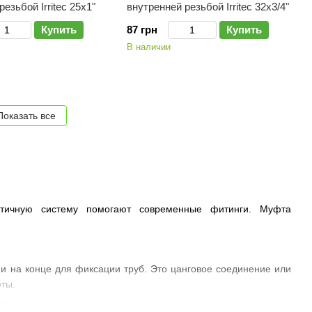
езьбой Irritec 25х1"
внутренней резьбой Irritec 32х3/4"
Купить
87 грн
Купить
В наличии
Показать все
етичную систему помогают современные фитинги. Муфта
 на конце для фиксации труб. Это цанговое соединение или
фты.