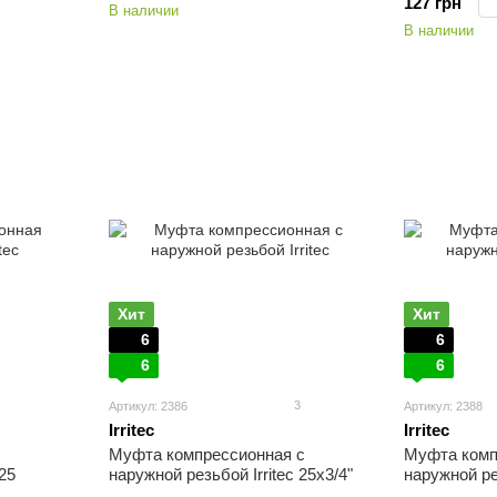
127 грн
В наличии
В наличии
Хит
Хит
6
6
6
6
3
Артикул: 2386
Артикул: 2388
Irritec
Irritec
Муфта компрессионная с
Муфта комп
25
наружной резьбой Irritec 25х3/4"
наружной рез