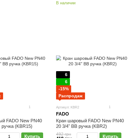
В наличии
6
6
-15%
ж
Распродаж
1
1
Артикул: KBR2
FADO
вый FADO New PN40
Кран шаровый FADO New PN40
В ручка (KBR15)
20 3/4" ВВ ручка (KBR2)
492 грн
Купить
Купить