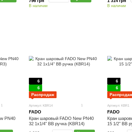
796 грн
1 314 грн
В наличии
В наличии
6
6
6
6
Распродаж
Распрода
1
1
Артикул: KBR14
Артикул: KBR1
FADO
FADO
ew PN40
Кран шаровый FADO New PN40
Кран шаро
32 1х1/4" ВВ ручка (KBR14)
15 1/2" ВВ 