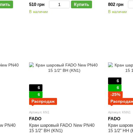
пить
510 грн
Купить
802 грн
В наличии
В наличии
6
6
6
6
-25%
Распродаж
Распрода
Артикул: KN1
Артикул: KNN1
FADO
FADO
ew PN40
Кран шаровый FADO New PN40
Кран шаро
15 1/2" ВН (KN1)
15 1/2" НН 