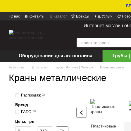
БЕ
ℹ️ О нас
☎️ Контакты
🛒 Каталог
🏆 Бренды
👨‍💻 Услуги
📋 Ново
📝 Отзывы о магазине
Интернет-магазин об
Оборудование для автополива
Трубы |
Автополив
🛒 Каталог
Трубы | Фитинги | Фильтра
Краны шаровые
Краны металлические
Распродаж
28
Бренд
FADO
28
Цена, грн
Пластиковые
От Цена, грн
До Цена, грн