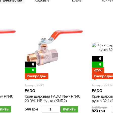
еталлические
садовые
краны
коннек
6
6
6
6
-25%
Распродаж
Распрода
Артикул: KNR2
Артикул: KNR14
FADO
FADO
ew PN40
Кран шаровый FADO New PN40
Кран шаро
20 3/4" НВ ручка (KNR2)
ручка 32 1х
1 231 грн
пить
544 грн
Купить
923 грн