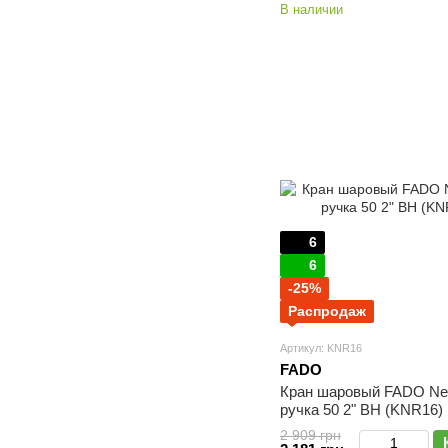
В наличии
6
6
-25%
Распродаж
Артикул: KNR16
FADO
Кран шаровый FADO N
ручка 50 2" ВН (KNR16)
2 909 грн