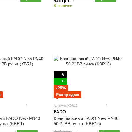
418 грн
В наличии
6
6
-25%
ж
Распродаж
1
1
Артикул: KBR16
FADO
вый FADO New PN40
Кран шаровый FADO New PN40
ручка (KBR1)
50 2" ВВ ручка (KBR16)
2 748 грн