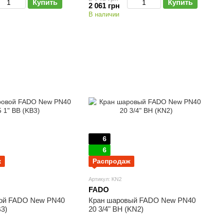
Купить
Купить
2 061 грн
В наличии
6
6
ж
Распродаж
Артикул: KN2
FADO
ой FADO New PN40
Кран шаровый FADO New PN40
B3)
20 3/4" ВН (KN2)