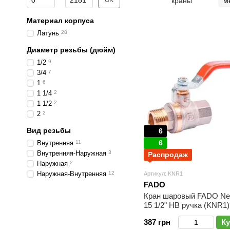
OK
краны
м
Материал корпуса
Латунь
28
Диаметр резьбы (дюйм)
1/2
9
3/4
7
1
6
1 1/4
2
1 1/2
2
2
2
Вид резьбы
6
6
Внутренняя
11
Внутренняя-Наружная
3
Распродаж
Наружная
2
Наружная-Внутренняя
12
Артикул: KNR1
FADO
Кран шаровый FADO N
15 1/2" НВ ручка (KNR1)
387 грн
Ку