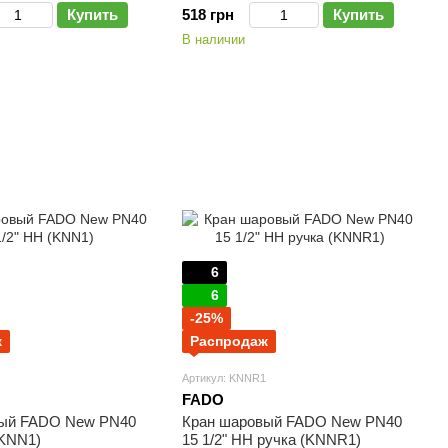
Купить
518 грн
Купить
В наличии
6
6
-25%
ж
Распродаж
Артикул: KNNR1
FADO
вый FADO New PN40
Кран шаровый FADO New PN40
(KNN1)
15 1/2" НН ручка (KNNR1)