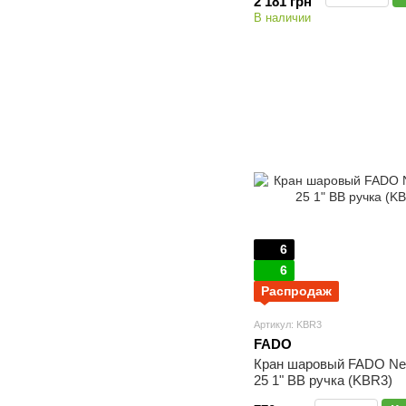
2 181 грн
В наличии
6
6
Распродаж
Артикул: KBR3
FADO
Кран шаровый FADO N
25 1" ВВ ручка (KBR3)