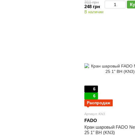
311 грн
Ку
248 грн
В наличии
6
6
Распродаж
Артикул: KN3
FADO
Кран шаровый FADO N
25 1" ВН (KN3)