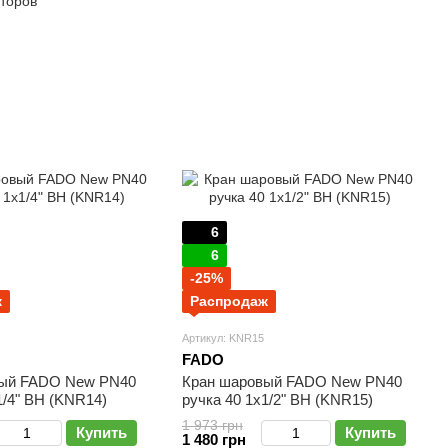
торов
6
6
-25%
ж
Распродаж
Артикул: KNR15
FADO
вый FADO New PN40
Кран шаровый FADO New PN40
1/4" ВН (KNR14)
ручка 40 1х1/2" ВН (KNR15)
1 973 грн
Купить
Купить
1 480 грн