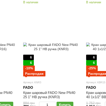
В наличии
В наличии
6
6
6
6
-10%
-25%
Распродаж
Распрода
Артикул: KNR3
Артикул: KBR15
FADO
FADO
ew PN40
Кран шаровый FADO New PN40
Кран шаро
25 1" НВ ручка (KNR3)
40 1х1/2" В
884 грн
1 752 грн
Купить
Купить