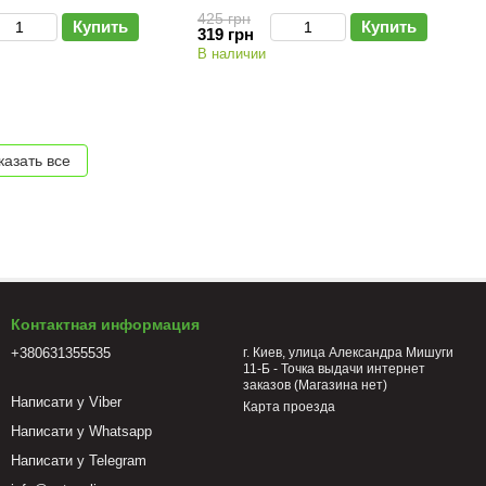
425 грн
Купить
Купить
319 грн
В наличии
казать все
Контактная информация
+380631355535
г. Киев, улица Александра Мишуги
11-Б - Точка выдачи интернет
заказов (Магазина нет)
Написати у Viber
Карта проезда
Написати у Whatsapp
Написати у Telegram