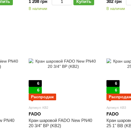
пить
1 208 грн
Купить
302 грн
В наличии
В наличии
6
6
6
6
Распродаж
Распрода
Артикул: KB2
Артикул: KB3
FADO
FADO
w PN40
Кран шаровой FADO New PN40
Кран шаров
20 3/4" ВР (KB2)
25 1" ВВ (K