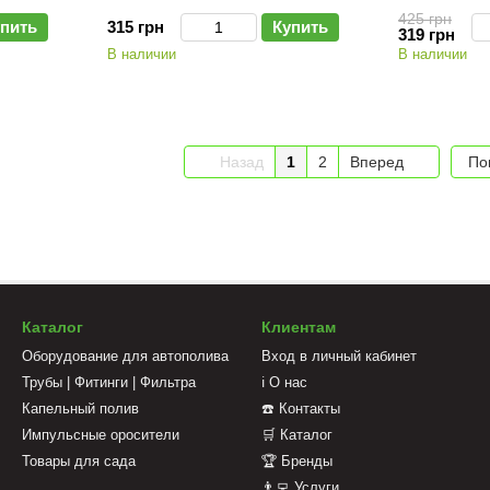
425 грн
пить
315 грн
Купить
319 грн
В наличии
В наличии
Назад
1
2
Вперед
По
Каталог
Клиентам
Оборудование для автополива
Вход в личный кабинет
Трубы | Фитинги | Фильтра
ℹ️ О нас
Капельный полив
☎️ Контакты
Импульсные оросители
🛒 Каталог
Товары для сада
🏆 Бренды
👨‍💻 Услуги