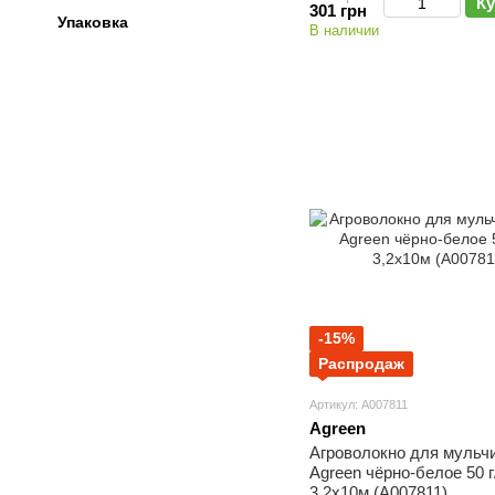
Ку
301 грн
Упаковка
В наличии
-15%
Распродаж
Артикул: А007811
Agreen
Агроволокно для мульч
Agreen чёрно-белое 50 г
3,2х10м (А007811)