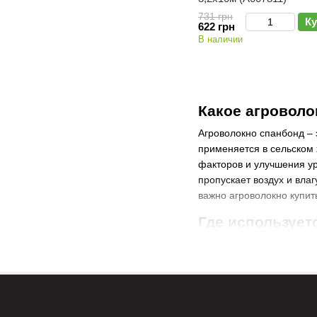
731 грн
Ку
622 грн
В наличии
Какое агроволо
Агроволокно спанбонд – 
применяется в сельском 
факторов и улучшения ур
пропускает воздух и вла
важно агроволокно купит
Где использует
Агроволокно активно пр
поддерживает стабильную
мульчирования почвы, чт
В первую очередь, купит
Агроволокно будет поле