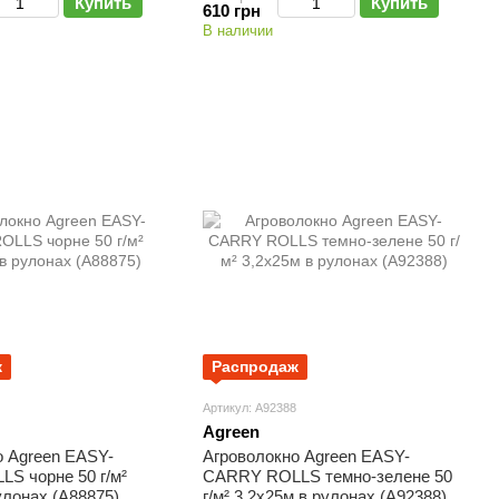
Купить
Купить
610 грн
В наличии
ж
Распродаж
Артикул: А92388
Agreen
о Agreen ЕASY-
Агроволокно Agreen ЕASY-
S чорне 50 г/м²
CARRY ROLLS темно-зелене 50
улонах (А88875)
г/м² 3,2х25м в рулонах (А92388)