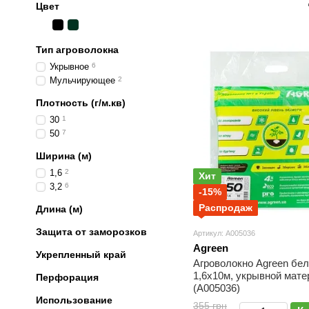
Цвет
Тип агроволокна
Укрывное
6
Мульчирующее
2
Плотность (г/м.кв)
30
1
50
7
Ширина (м)
1,6
2
Хит
3,2
6
-15%
Распродаж
Длина (м)
Защита от заморозков
Артикул: А005036
Agreen
Укрепленный край
Агроволокно Agreen бело
1,6х10м, укрывной мате
Перфорация
(А005036)
Использование
355 грн