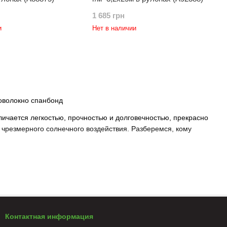
1 685 грн
и
Нет в наличии
ичается легкостью, прочностью и долговечностью, прекрасно
и чрезмерного солнечного воздействия. Разберемся, кому
ал эффективно защищает культуры от заморозков,
 его качество. Также спанбонд используют для
 и
орошении
.
 которые стремятся улучшить качество и количество урожая.
Контактная информация
рников, так как обеспечивает оптимальный микроклимат для