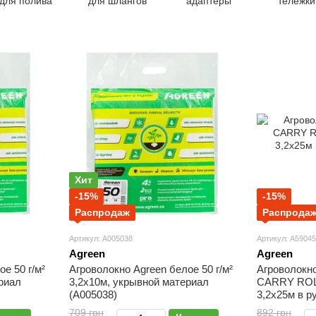
для полива
для шлангов
адаптеры
тележки
боксы
Хит
-15%
-15%
Распродаж
Распрода
Артикул: А005038
Артикул: А59045
Agreen
Agreen
е 50 г/м²
Агроволокно Agreen белое 50 г/м²
Агроволокн
риал
3,2х10м, укрывной материал
CARRY ROLL
(А005038)
3,2х25м в р
709 грн
892 грн