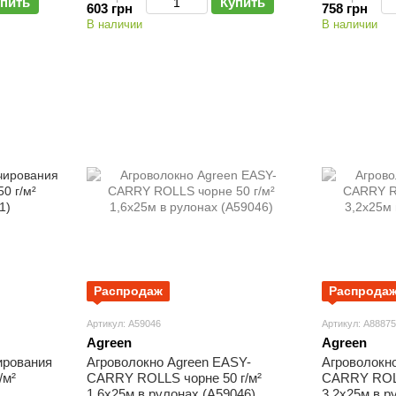
пить
Купить
603 грн
758 грн
В наличии
В наличии
Распродаж
Распрода
Артикул: А59046
Артикул: А88875
Agreen
Agreen
ирования
Агроволокно Agreen ЕASY-
Агроволокн
/м²
CARRY ROLLS чорне 50 г/м²
CARRY ROLL
1,6х25м в рулонах (А59046)
3,2х25м в р