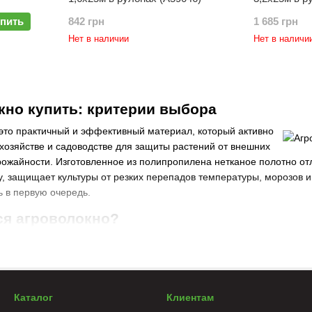
пить
842 грн
1 685 грн
Нет в наличии
Нет в наличи
кно купить: критерии выбора
это практичный и эффективный материал, который активно
хозяйстве и садоводстве для защиты растений от внешних
ожайности. Изготовленное из полипропилена нетканое полотно отл
гу, защищает культуры от резких перепадов температуры, морозов 
ь в первую очередь.
ся агроволокно?
именяется при выращивании овощей, цветов, для клубники. Матери
 влажность и температуру, ускоряет созревание урожая и улучшает
о предотвращает рост сорняков и сокращает потребность в поливе
ь агроволокно рекомендуется садоводам, огородникам и фермерам,
Каталог
Клиентам
зным для владельцев
теплиц
для клубники, овощей, цветников и па