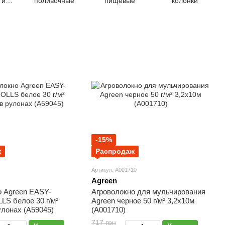
 и
поливочные
пищевые
колонки
-15%
ж
Распродаж
Артикул: А001710
Agreen
о Agreen ЕASY-
Агроволокно для мульчирования
S белое 30 г/м²
Agreen черное 50 г/м² 3,2х10м
улонах (А59045)
(А001710)
717 грн