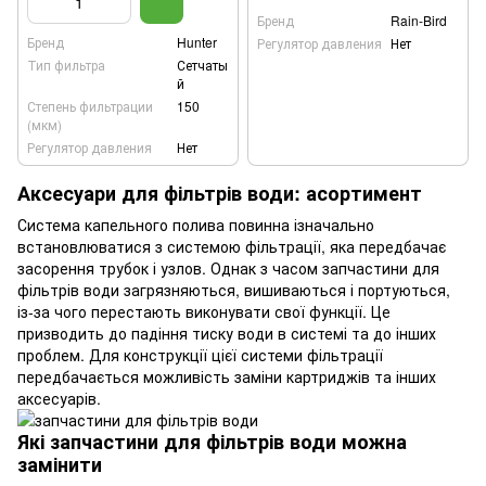
Бренд
Rain-Bird
Бренд
Hunter
Регулятор давления
Нет
Тип фильтра
Сетчаты
й
Степень фильтрации
150
(мкм)
Регулятор давления
Нет
Аксесуари для фільтрів води: асортимент
Система капельного полива повинна ізначально
встановлюватися з системою фільтрації, яка передбачає
засорення трубок і узлов. Однак з часом запчастини для
фільтрів води загрязняються, вишиваються і портуються,
із-за чого перестають виконувати свої функції. Це
призводить до падіння тиску води в системі та до інших
проблем. Для конструкції цієї системи фільтрації
передбачається можливість заміни картриджів та інших
аксесуарів.
Які запчастини для фільтрів води можна
замінити