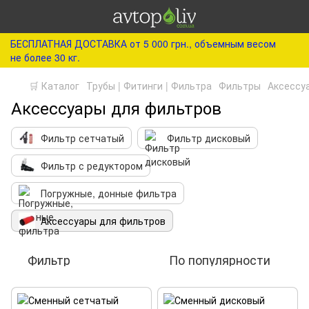
БЕСПЛАТНАЯ ДОСТАВКА от 5 000 грн., объемным весом
не более 30 кг.
🛒 Каталог
Трубы | Фитинги | Фильтра
Фильтры
Аксессу
Аксессуары для фильтров
Фильтр сетчатый
Фильтр дисковый
Фильтр с редуктором
Погружные, донные фильтра
Аксессуары для фильтров
Фильтр
По популярности