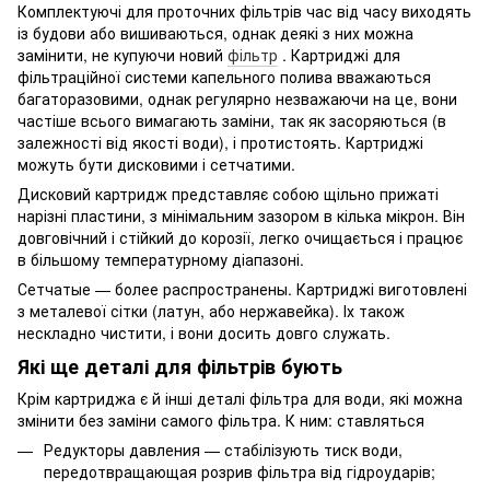
Комплектуючі для проточних фільтрів час від часу виходять
із будови або вишиваються, однак деякі з них можна
замінити, не купуючи новий
фільтр
. Картриджі для
фільтраційної системи капельного полива вважаються
багаторазовими, однак регулярно незважаючи на це, вони
частіше всього вимагають заміни, так як засоряються (в
залежності від якості води), і протистоять. Картриджі
можуть бути дисковими і сетчатими.
Дисковий картридж представляє собою щільно прижаті
нарізні пластини, з мінімальним зазором в кілька мікрон. Він
довговічний і стійкий до корозії, легко очищається і працює
в більшому температурному діапазоні.
Сетчатые — более распространены. Картриджі виготовлені
з металевої сітки (латун, або нержавейка). Іх також
нескладно чистити, і вони досить довго служать.
Які ще деталі для фільтрів бують
Крім картриджа є й інші деталі фільтра для води, які можна
змінити без заміни самого фільтра. К ним: ставляться
Редукторы давления — стабілізують тиск води,
передотвращающая розрив фільтра від гідроударів;