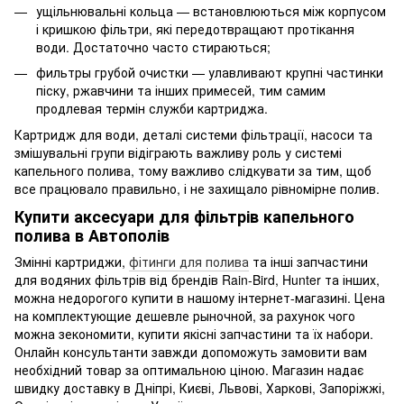
ущільнювальні кольца — встановлюються між корпусом
і кришкою фільтри, які передотвращают протікання
води. Достаточно часто стираються;
фильтры грубой очистки — улавливают крупні частинки
піску, ржавчини та інших примесей, тим самим
продлевая термін служби картриджа.
Картридж для води, деталі системи фільтрації, насоси та
змішувальні групи відіграють важливу роль у системі
капельного полива, тому важливо слідкувати за тим, щоб
все працювало правильно, і не захищало рівномірне полив.
Купити аксесуари для фільтрів капельного
полива в Автополів
Змінні картриджи,
фітинги для полива
та інші запчастини
для водяних фільтрів від брендів Rain-Bird, Hunter та інших,
можна недорогого купити в нашому інтернет-магазині. Цена
на комплектующие дешевле рыночной, за рахунок чого
можна зекономити, купити якісні запчастини та їх набори.
Онлайн консультанти завжди допоможуть замовити вам
необхідний товар за оптимальною ціною. Магазин надає
швидку доставку в Дніпрі, Києві, Львові, Харкові, Запоріжжі,