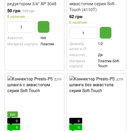
редуктором 3/4" AP 3048
аквастопом серия Soft-
Touch (4110T)
50 грн
100 грн
62 грн
В наличии
В наличии
Аквастоп:
Нет
Диаметр
1/2
Материал корпуса:
Пластик
шланга, Ø:
Аквастоп:
Да
Материал
Пластик-Soft-
корпуса:
Touch
Хит
6
6
6
6