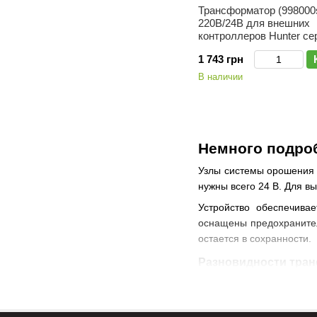
Трансформатор (998000
220В/24В для внешних
контроллеров Hunter се
1 743 грн
В наличии
Немного подро
Узлы системы орошения 
нужны всего 24 В. Для 
Устройство обеспечива
оснащены предохранител
остается в сохранности.
Разновидности тра
Современные производит
входят в комплект или н