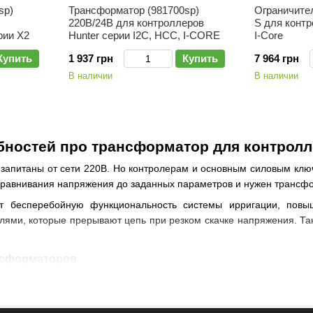
sp)
Трансформатор (981700sp)
Ограничите
220В/24В для контроллеров
S для контр
рии X2
Hunter серии I2C, HCC, I-CORE
I-Core
Купить
1 937 грн
Купить
7 964 грн
В наличии
В наличии
бностей про трансформатор для контролл
запитаны от сети 220В. Но контролерам и основным силовым клю
выравнивания напряжения до заданных параметров и нужен трансф
ет бесперебойную функциональность системы ирригации, повы
ями, которые прерывают цепь при резком скачке напряжения. Та
нсформаторов
ели предлагают купить трансформатор для контроллеров отдельно
уждаются в замене). По конструктивному исполнению они бывают: