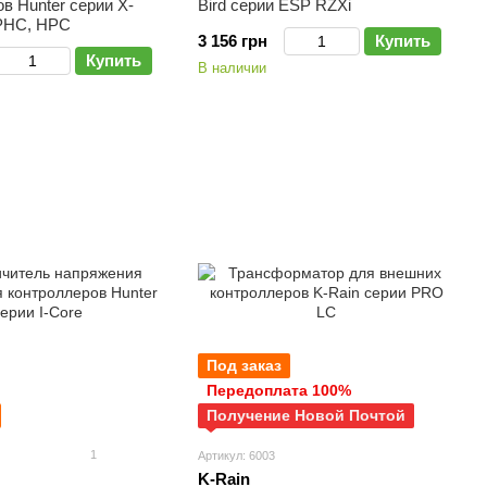
в Hunter серии X-
Bird серии ESP RZXi
 PHC, HPC
3 156 грн
Купить
Купить
В наличии
Под заказ
Передоплата 100%
Получение Новой Почтой
1
Артикул: 6003
K-Rain