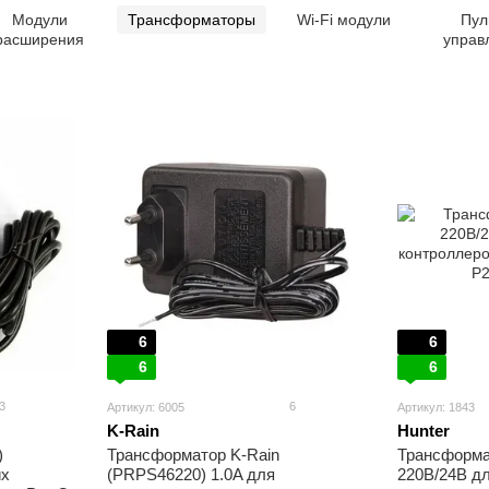
Модули
Трансформаторы
Wi-Fi модули
Пул
расширения
управ
6
6
6
6
3
6
Артикул: 6005
Артикул: 1843
K-Rain
Hunter
)
Трансформатор K-Rain
Трансформа
их
(PRPS46220) 1.0A для
220В/24В д