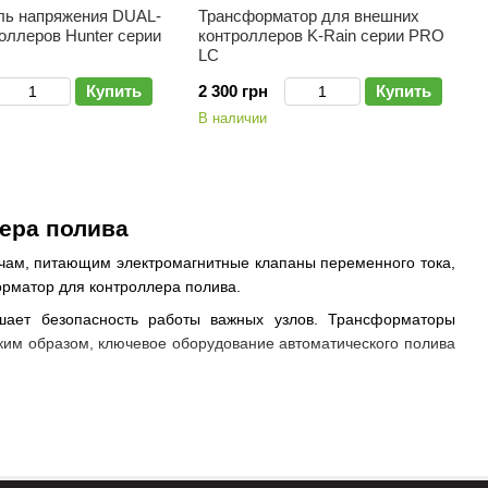
ль напряжения DUAL-
Трансформатор для внешних
оллеров Hunter серии
контроллеров K-Rain серии PRO
LC
Купить
2 300 грн
Купить
В наличии
ера полива
чам, питающим электромагнитные клапаны переменного тока,
орматор для контроллера полива.
шает безопасность работы важных узлов. Трансформаторы
ким образом, ключевое оборудование автоматического полива
 (если они не