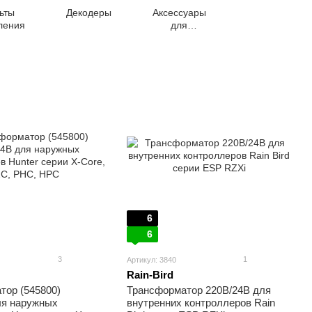
ьты
Декодеры
Аксессуары
ления
для
контроллеров
6
6
3
1
Артикул: 3840
Rain-Bird
тор (545800)
Трансформатор 220В/24В для
ля наружных
внутренних контроллеров Rain