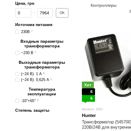
Цена, грн
Контроллеры
От Цена, грн
До Цена, грн
OK
Источник питания
230B
7
Входные параметры
трансформатора
~230 В
7
Выходные параметры
трансформатора
(~24 В): 1 А
6
(~24 В): 0,625 А
1
Хит
Температура
6
эксплуатации
6
-10°+65°
3
Артикул: 1842
Степень защиты
Hunter
Трансформатор (545700
220В/24В для внутренн