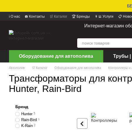
БЕ
ℹ️ О нас
☎️ Контакты
🛒 Каталог
🏆 Бренды
👨‍💻 Услуги
📋 Ново
📝 Отзывы о магазине
Интернет-магазин об
Оборудование для автополива
Трубы |
Автополив
🛒 Каталог
Оборудование для автополива
Контроллеры и
Трансформаторы для контр
Hunter, Rain-Bird
Бренд
Hunter
5
Rain-Bird
1
K-Rain
2