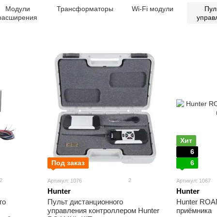
Модули
Трансформаторы
Wi-Fi модули
Пул
расширения
управ
Хит
6
Под заказ
6
2
2
Артикул: 1076
Артикул: 1067
Hunter
Hunter
го
Пульт дистанционного
Hunter ROA
управления контроллером Hunter
приёмника