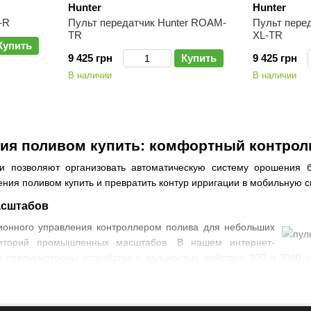
Hunter
Hunter
-R
Пульт передатчик Hunter ROAM-
Пульт пере
TR
XL-TR
Купить
9 425 грн
Купить
9 425 грн
В наличии
В наличии
ия поливом купить: комфортный контрол
и позволяют организовать автоматическую систему орошения б
ения поливом купить и превратить контур ирригации в мобильную 
асштабов
ионного управления контроллером полива для небольших
риторий промышленных масштабов. В нашем интернет-
й предусмотрены устройства с дальностью действия 300 и 3000 
 объектов. Изменять параметры работы системы можно вручную, п
ния пульта?