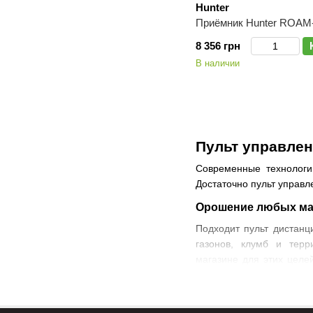
Hunter
Приёмник Hunter ROAM
8 356 грн
В наличии
Пульт управлен
Современные технологи
Достаточно пульт управл
Орошение любых м
Подходит пульт дистанц
газонов, клумб и тер
магазине для этих целе
участков и коммерческих
Какой результат примене