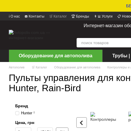
БЕ
ℹ️ О нас
☎️ Контакты
🛒 Каталог
🏆 Бренды
👨‍💻 Услуги
📋 Ново
📝 Отзывы о магазине
Интернет-магазин об
Оборудование для автополива
Трубы |
Автополив
🛒 Каталог
Оборудование для автополива
Контроллеры и
Пульты управления для кон
Hunter, Rain-Bird
Бренд
Hunter
8
Цена, грн
От Цена, грн
До Цена, грн