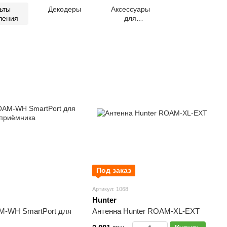
ьты
Декодеры
Аксессуары
ления
для
контроллеров
Под заказ
Артикул: 1068
Hunter
M-WH SmartPort для
Антенна Hunter ROAM-XL-EXT