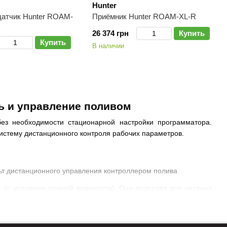
Hunter
датчик Hunter ROAM-
Приёмник Hunter ROAM-XL-R
26 374 грн
Купить
Купить
В наличии
ь и управление поливом
ез необходимости стационарной настройки программатора.
систему дистанционного контроля рабочих параметров.
м (с условием прямой видимости). Они подходят для частных
ри этом сохранятся настройки основных программ.