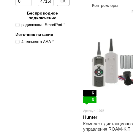
OK
Контроллеры
Беспроводное
подключение
радиоканал, SmartPort
3
Источник питания
4 элемента ААА
2
6
6
Артикул: 1075
Hunter
Комплект дистанционно
управления ROAM-KIT