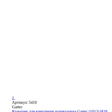
1
Артикул: 5410
Gartec
Колышек для крепления агроволокна Gartec (1013) H19