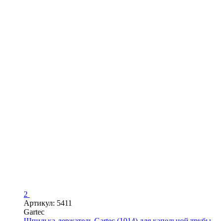
2
Артикул: 5411
Gartec
Шпилька-держатель Gartec (1014) для капельной трубы