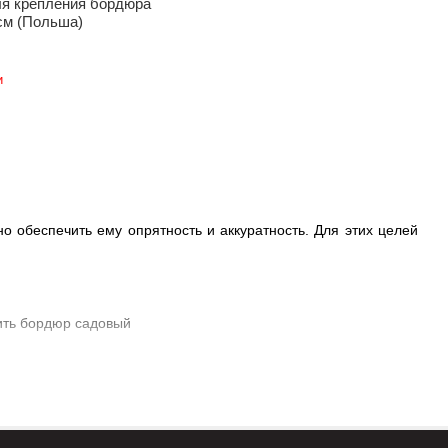
я крепления бордюра
см (Польша)
и
о обеспечить ему опрятность и аккуратность. Для этих целей
бордюр для клумб разграничивает ландшафт на отдельные