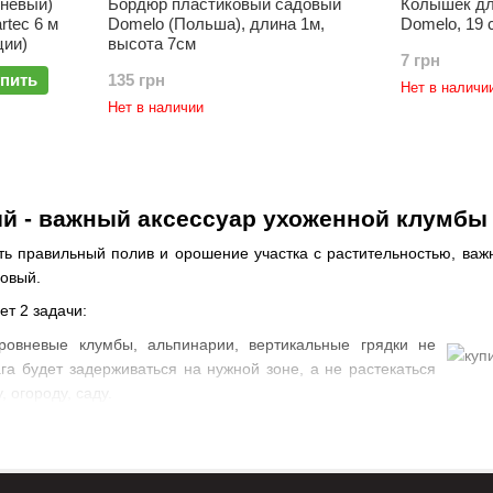
Бордюр пластиковый садовый
Колышек дл
невый)
Domelo (Польша), длина 1м,
Domelo, 19 
tec 6 м
высота 7см
ции)
7 грн
135 грн
пить
Нет в наличи
Нет в наличии
й - важный аксессуар ухоженной клумбы
ь правильный полив и орошение участка с растительностью, важн
довый.
ет 2 задачи:
ровневые клумбы, альпинарии, вертикальные грядки не
ага будет задерживаться на нужной зоне, а не растекаться
, огороду, саду.
сток впечатляет, если интересно оформлен. Гибкий садовый 
 создать законченную композицию.
ущество