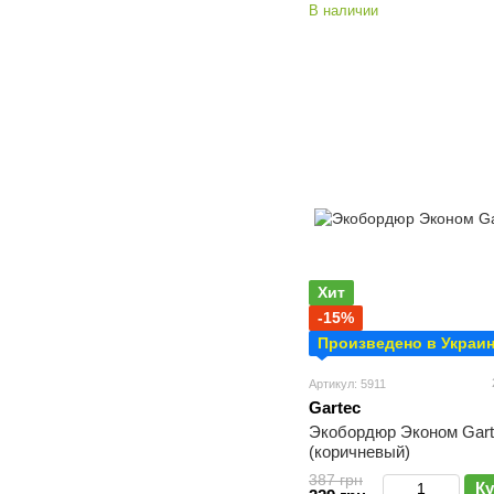
В наличии
Хит
-15%
Произведено в Украи
Артикул: 5911
Gartec
Экобордюр Эконом Gart
(коричневый)
387 грн
Ку