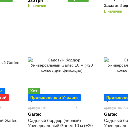
320 грн
В наличии
Заказ от 3 ед
В наличии
не
Хит
той
Произведено в Украине
Произведе
6
3
Артикул: 5919
Артикул: 107053
Gartec
Gartec
й Gartec
Садовый бордюр (чёрный)
Садовый бо
Универсальный Gartec 10 м (+20
Универсаль