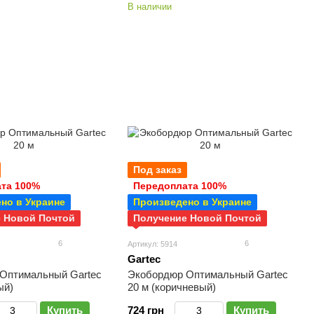
В наличии
Под заказ
та 100%
Передоплата 100%
но в Украине
Произведено в Украине
 Новой Почтой
Получение Новой Почтой
6
6
Артикул: 5914
Gartec
Оптимальный Gartec
Экобордюр Оптимальный Gartec
ый)
20 м (коричневый)
Купить
724 грн
Купить