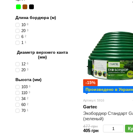
Длина бордюра (м)
10
8
20
3
6
2
1
1
Диаметр верхнего канта
(мм)
12
6
20
3
Высота (мм)
-15%
103
6
Произведено в Украи
110
3
34
2
Артикул: 5916
60
2
Gartec
70
1
Экобордюр Стандарт Ga
(зеленый)
477 грн
Ку
405 грн