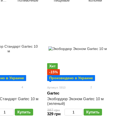
 и
поливочные
пищевые
колонки
Хит
-15%
но в Украине
Произведено в Украине
4
2
Артикул: 5910
Gartec
Стандарт Gartec 10 м
Экобордюр Эконом Gartec 10 м
(зеленый)
387 грн
Купить
Купить
329 грн