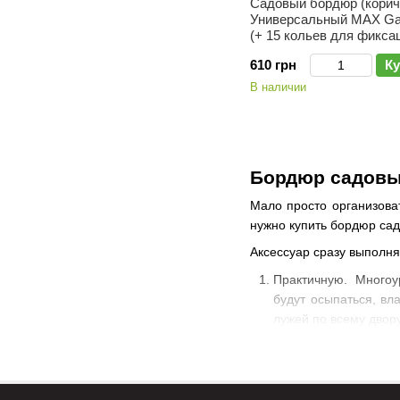
Садовый бордюр (корич
Универсальный MAX Gar
(+ 15 кольев для фикса
610 грн
Ку
В наличии
Бордюр садовы
Мало просто организоват
нужно купить бордюр са
Аксессуар сразу выполня
Практичную. Многоу
будут осыпаться, вл
лужей по всему двору
Декоративную. Уча
фрагменты, помогает
Гибкость как преим