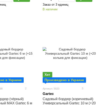
иниц
Заказ от 3 единиц
В наличии
Хит
но в Украине
Произведено в Украине
2
3
98
Артикул: 5920
Gartec
рдюр (чёрный)
Садовый бордюр (коричневый)
ный MAX Gartec 6 м
Универсальный Gartec 10 м (+20