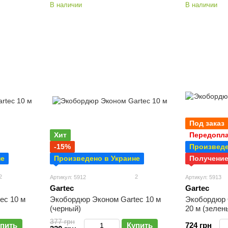
В наличии
В наличии
Под заказ
Хит
Передопла
-15%
Произведе
не
Произведено в Украине
Получение
2
2
Артикул: 5912
Артикул: 5913
Gartec
Gartec
ec 10 м
Экобордюр Эконом Gartec 10 м
Экобордюр 
(черный)
20 м (зелен
377 грн
пить
Купить
724 грн