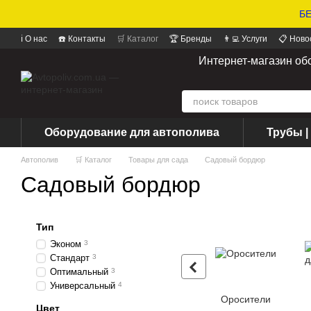
БЕ
ℹ️ О нас
☎️ Контакты
🛒 Каталог
🏆 Бренды
👨‍💻 Услуги
📋 Ново
📝 Отзывы о магазине
Интернет-магазин об
Оборудование для автополива
Трубы |
Автополив
🛒 Каталог
Товары для сада
Садовый бордюр
Садовый бордюр
Тип
Эконом
3
Стандарт
3
Оптимальный
3
Универсальный
4
Оросители
Цвет