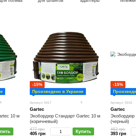
для полива
для шлангов
адаптеры
тележки
боксы
-15%
-15%
не
Произведено в Украине
Произведе
4
4
Артикул: 5917
Артикул: 5918
Gartec
Gartec
rtec 10 м
Экобордюр Стандарт Gartec 10 м
Экобордюр 
(коричневый)
(черный)
477 грн
462 грн
пить
Купить
405 грн
393 грн