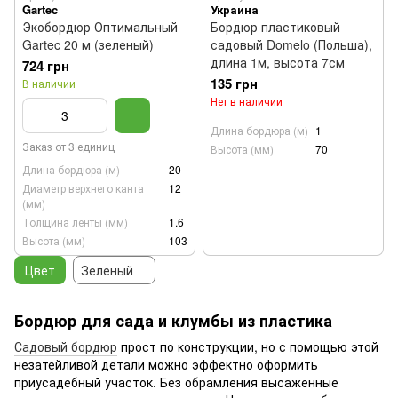
Gartec
Украина
Экобордюр Оптимальный
Бордюр пластиковый
Gartec 20 м (зеленый)
садовый Domelo (Польша),
длина 1м, высота 7см
724 грн
135 грн
В наличии
Нет в наличии
Длина бордюра (м)
1
Заказ от 3 единиц
Высота (мм)
70
Длина бордюра (м)
20
Диаметр верхнего канта
12
(мм)
Толщина ленты (мм)
1.6
Высота (мм)
103
Цвет
Зеленый
Бордюр для сада и клумбы из пластика
Садовый бордюр
прост по конструкции, но с помощью этой
незатейливой детали можно эффектно оформить
приусадебный участок. Без обрамления высаженные