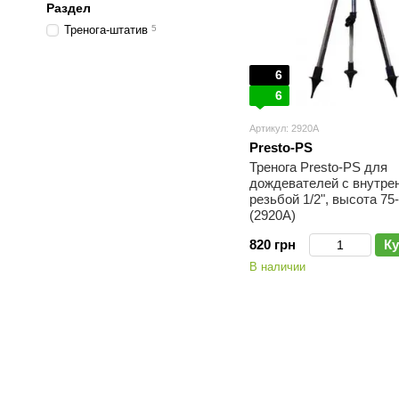
Раздел
Тренога-штатив
5
6
6
Артикул: 2920А
Presto-PS
Тренога Presto-PS для
дождевателей с внутре
резьбой 1/2", высота 75
(2920А)
820 грн
Ку
В наличии