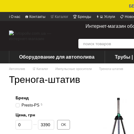
БЕ
ℹ️ О нас
☎️ Контакты
🛒 Каталог
🏆 Бренды
👨‍💻 Услуги
📋 Ново
📝 Отзывы о магазине
Интернет-магазин об
Оборудование для автополива
Трубы |
Автополив
🛒 Каталог
Импульсные оросители
Тренога-штатив
Тренога-штатив
Бренд
Presto-PS
5
Цена, грн
От Цена, грн
До Цена, грн
OK