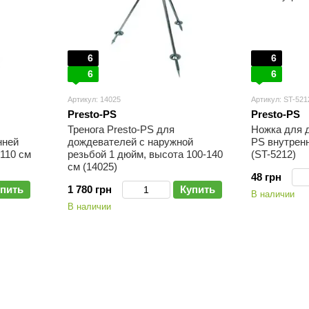
6
6
6
6
Артикул: 14025
Артикул: ST-521
Presto-PS
Presto-PS
Тренога Presto-PS для
Ножка для 
нней
дождевателей с наружной
PS внутренн
-110 см
резьбой 1 дюйм, высота 100-140
(ST-5212)
см (14025)
48 грн
пить
1 780 грн
Купить
В наличии
В наличии