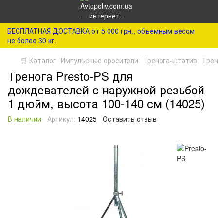
БЕСПЛАТНАЯ ДОСТАВКА от 5 000 грн., объемным весом
не более 30 кг.
🛒 Каталог
Импульсные оросители
Тренога-штатив
Трен
Тренога Presto-PS для
дождевателей с наружной резьбой
1 дюйм, высота 100-140 см (14025)
В наличии
Артикул:
14025
Оставить отзыв