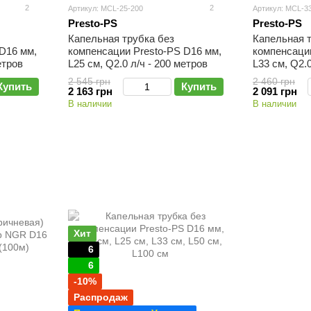
2
2
Артикул: MCL-25-200
Артикул: MCL-3
Presto-PS
Presto-PS
Капельная трубка без
Капельная 
D16 мм,
компенсации Presto-PS D16 мм,
компенсации
етров
L25 см, Q2.0 л/ч - 200 метров
L33 см, Q2.0
2 545 грн
2 460 грн
Купить
Купить
2 163 грн
2 091 грн
В наличии
В наличии
Хит
6
6
-10%
Распродаж