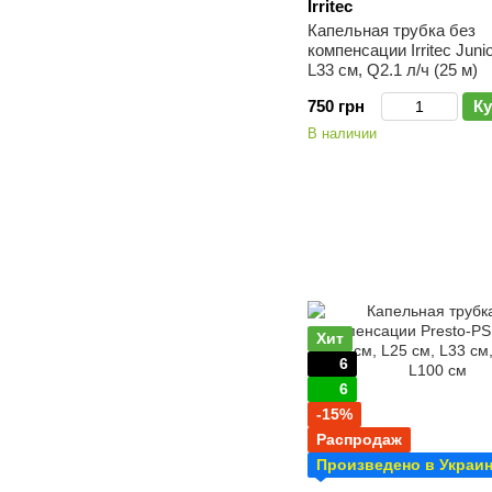
Irritec
Капельная трубка без
компенсации Irritec Juni
L33 см, Q2.1 л/ч (25 м)
750 грн
Ку
В наличии
Хит
6
6
-15%
Распродаж
Произведено в Украи