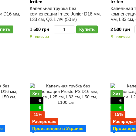
Irritec
Irritec
Капельная трубка без
Капельная т
or D16 мм,
компенсации Irritec Junior D16 мм,
компенсацией
L33 см, Q2.1 л/ч (50 м)
мм, L33 см, 
пить
1 500 грн
Купить
2 500 грн
В наличии
В наличии
Хит
Хит
6
6
6
6
-15%
-15%
Распродаж
Распрода
не
Произведено в Украине
Произведе