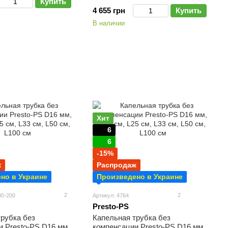
Купить
4 655 грн
Купить
В наличии
Хит
6
6
-15%
ж
Распродаж
но в Украине
Произведено в Украине
2
2
00-200
Артикул: 4764
Presto-PS
трубка без
Капельная трубка без
 Presto-PS D16 мм,
компенсации Presto-PS D16 мм,