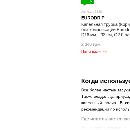
6
Артикул: 3620
EURODRIP
Капельная трубка (Кори
без компенсации Eurod
D16 мм, L33 см, Q2.0 л/
2 340 грн
Нет в наличии
Когда использу
Все более частые засух
Также владельцы приусад
капельный полив. В си
рекомендации по исполь
Где используется к
На страже адекватного