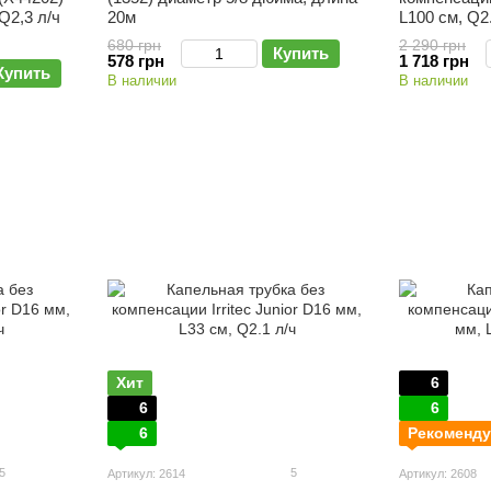
 Q2,3 л/ч
20м
L100 см, Q2
680 грн
2 290 грн
Купить
578 грн
1 718 грн
Купить
В наличии
В наличии
Хит
6
6
6
6
Рекоменду
5
5
Артикул: 2614
Артикул: 2608