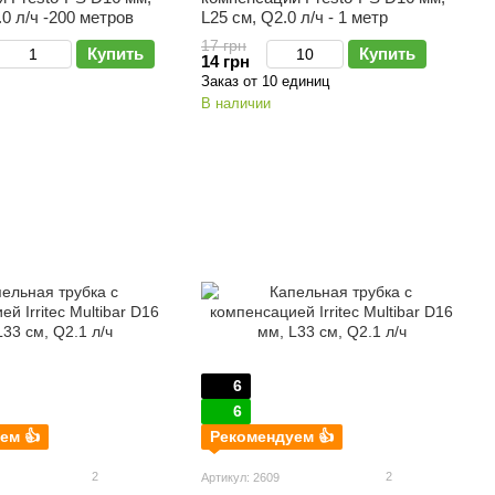
.0 л/ч -200 метров
L25 см, Q2.0 л/ч - 1 метр
17 грн
Купить
Купить
14 грн
Заказ от 10 единиц
В наличии
6
6
ем 👍
Рекомендуем 👍
2
2
Артикул: 2609