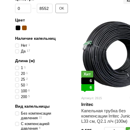
к
От Цена, грн
До Цена, грн
OK
Цвет
Наличие капельниц
Нет
1
Да
17
Длина (м)
1
1
20
1
Хит
25
2
6
50
3
6
100
6
200
5
Артикул: 2615
Irritec
Вид капельницы
Капельная трубка без
Без компенсации
компенсации Irritec Juni
давления
11
L33 см, Q2.1 л/ч (100м)
С компенсацией
давления
6