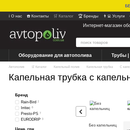
БЕ
ℹ️ О нас
☎️ Контакты
🛒 Каталог
🏆 Бренды
👨‍💻 Услуги
📄 Оферта
📝 Отзывы о магазине
Интернет-магазин об
Оборудование для автополива
Трубы |
Автополив
🛒 Каталог
Капельный полив
Капельная трубка
С кап
Капельная трубка с капель
Бренд
Rain-Bird
2
Irritec
6
Presto-PS
7
EURODRIP
3
Без капельниц
Цена, грн