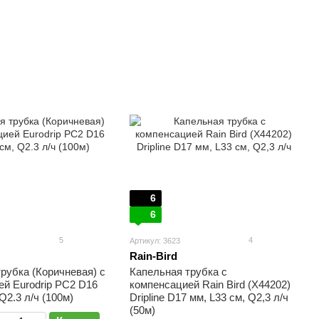
6
6
5
4
Артикул: 3623
Rain-Bird
рубка (Коричневая) с
Капельная трубка с
й Eurodrip PC2 D16
компенсацией Rain Bird (X44202)
Q2.3 л/ч (100м)
Dripline D17 мм, L33 см, Q2,3 л/ч
(50м)