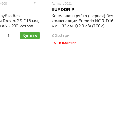
2
3-200
Артикул: 3621
EURODRIP
трубка без
Капельная трубка (Черная) без
 Presto-PS D16 мм,
компенсации Eurodrip NGR D16
 л/ч - 200 метров
мм, L33 см, Q2.0 л/ч (100м)
Купить
2 250 грн
Нет в наличии