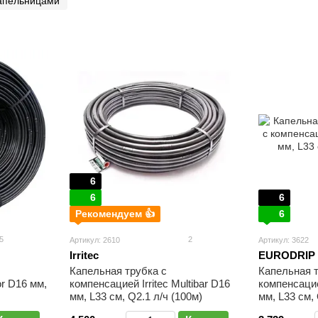
апельницами
6
6
6
Рекомендуем 👍
6
5
2
Артикул: 2610
Артикул: 3622
Irritec
EURODRIP
Капельная трубка с
Капельная т
or D16 мм,
компенсацией Irritec Multibar D16
компенсацие
мм, L33 см, Q2.1 л/ч (100м)
мм, L33 см, 