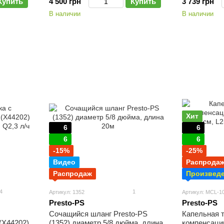
Купить
4 500 грн
Купить
3 739 грн
В наличии
В наличии
Хит
6
6
6
6
-15%
-25%
Видео
Распрода
Распродаж
Произведе
4
1
Артикул: 1352
Артикул: MCL-1
Presto-PS
Presto-PS
Сочащийся шланг Presto-PS
Капельная 
(X44202)
(1352) диаметр 5/8 дюйма, длина
компенсации