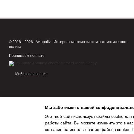
саженцев деревьев, а т
высажены в один ряд.
Если вы рассматриваете
капельницами. Она – ид
сельскохозяйственных
© 2018—2026 - Avtopoliv - Интернет магазин систем автоматического
для садов, виноградн
полива
для полива хвойных 
Принимаем к оплате
Особенности констр
В отличие от «слепой»
Мобильная версия
расстоянии друг от друга
С помощью эмиттеров-с
возможность испарения в
листьев, побегов или пл
Мы заботимся о вашей конфиденциальн
этого нужно выбрать по
из материала высочайше
Этот веб-сайт использует файлы cookie для 
орошения со встроенными
работы сайта. Вы можете изменить это в нас
согласие на использование файлов cookie.
Бывает два типа шлангов