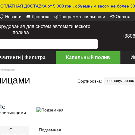
СПЛАТНАЯ ДОСТАВКА от 5 000 грн., объемным весом не более 30 
📋 Новости
🚚 Доставка
🌿Программа лояльности
💳 Оплата
орудования для систем автоматического
полива
+380
 Фитинги | Фильтра
Капельный полив
И
ельницами
ницами
по популярнос
Сортировка:
С
Подземная