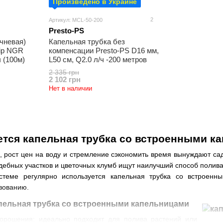
Произведено в Украине
2
Артикул: MCL-50-200
Presto-PS
чневая)
Капельная трубка без
rip NGR
компенсации Presto-PS D16 мм,
ч (100м)
L50 см, Q2.0 л/ч -200 метров
2 335 грн
2 102 грн
Нет в наличии
ется капельная трубка со встроенными к
и, рост цен на воду и стремление сэкономить время вынуждают са
ебных участков и цветочных клумб ищут наилучший способ полива
стеме регулярно используется капельная трубка со встроенны
зованию.
апельная трубка со встроенными капельницами
 орошения: идеально подходит для полива растений или