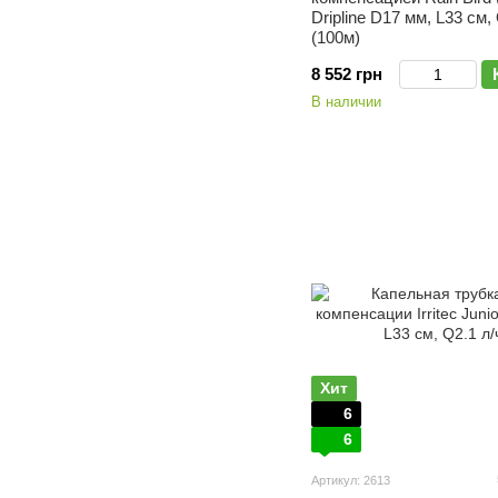
Dripline D17 мм, L33 см,
(100м)
8 552 грн
В наличии
Хит
6
6
Артикул: 2613