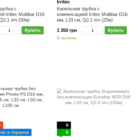
Irritec
рубка с
Капельная трубка с
 Irritec Multibar D16
компенсацией Irritec Multibar D16
Q2.1 л/ч (50м)
мм, L33 см, Q2.1 л/ч (25м)
Купить
1 350 грн
Купить
В наличии
ж
6
но в Украине
6