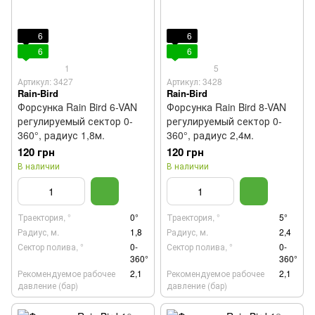
6
6
6
6
1
5
Артикул: 3427
Артикул: 3428
Rain-Bird
Rain-Bird
Форсунка Rain Bird 6-VAN
Форсунка Rain Bird 8-VAN
регулируемый сектор 0-
регулируемый сектор 0-
360°, радиус 1,8м.
360°, радиус 2,4м.
120 грн
120 грн
В наличии
В наличии
Траектория, °
0°
Траектория, °
5°
Радиус, м.
1,8
Радиус, м.
2,4
Сектор полива, °
0-
Сектор полива, °
0-
360°
360°
Рекомендуемое рабочее
2,1
Рекомендуемое рабочее
2,1
давление (бар)
давление (бар)