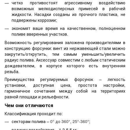
четко противостоят агрессивному воздействию
возможных мелкодисперсных примесей в рабочей
жидкости. Насадки созданы из прочного пластика, не
подвержены коррозии;
экономят ваше время на качественном, полноценном
поливе вверенных участков.
Возможность регулирования заложена производителями в
конструкцию форсунки: винт из нержавеющей стали можно
закрутить/открутить, тем самым уменьшить/увеличить
радиус полива. Аксессуар совместим с любым статическим
дождевателем, в корпусе которого есть внутренняя
резьба.
Преимущества регулируемых форсунок – легкость
установки, доступная цена, простота настройки,
гармоничное сочетания между собой на территориях
разной площади и рельефности.
Чем они отличаются
Классификация проходит по:
секторам полива –
0° до 360°
,
25°-360°
;
радиусу воздействия – 1,2-5,5 м;