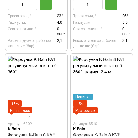
Траектория, °
23°
Траектория, °
26°
Радиус, м.
4,6
Радиус, м.
5.5
Сектор полива, °
0-
Сектор полива, °
0-
360°
360°
Рекомендуемое рабочее
2,1
Рекомендуемое рабочее
2,1
давление (бар)
давление (бар)
Новинка
-15%
-15%
Распродаж
Распродаж
2
Артикул: 6802
Артикул: 6510
K-Rain
K-Rain
Форсунка K-Rain 6 KVF
Форсунка K-Rain 8 KVF