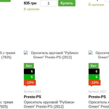
835 грн
Купить
В наличии
В наличии
Хит
Хит
6
6
6
6
-15%
-10%
Артикул: 2812
Артикул: 2813
Presto-PS
Presto-PS
 с тремя
Ороситель круговой "Рубикон
Ороситель 
7825)
Green" Presto-PS (2812)
Green" Pres