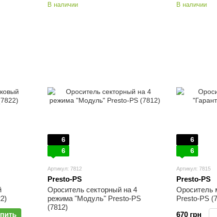
В наличии
В наличии
6
6
6
6
Артикул: 7812
Артикул: 7815
Presto-PS
Presto-PS
й
Ороситель секторный на 4
Ороситель 
2)
режима "Модуль" Presto-PS
Presto-PS (
(7812)
пить
670 грн