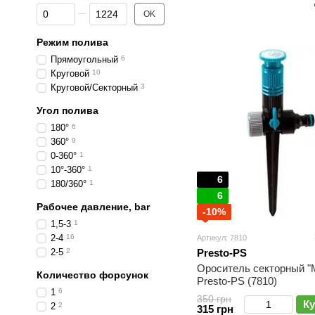
От Цена, грн
До Цена, грн
OK
Режим полива
Прямоугольный
6
Круговой
10
Круговой/Секторный
3
Угол полива
180°
6
360°
9
0-360°
1
10°-360°
1
6
180/360°
1
6
Рабочее давление, bar
-10%
1,5-3
1
2-4
16
Артикул: 7810
2-5
2
Presto-PS
Ороситель секторный "
Количество форсунок
Presto-PS (7810)
1
6
350 грн
Ку
2
2
315 грн