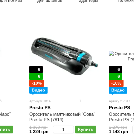
для полива
для шлангов
адаптеры
тележки
боксы
6
6
6
6
-10%
-10%
Видео
Видео
3
1
Артикул: 7814
Артикул: 7817
Presto-PS
Presto-PS
Марс"
Ороситель маятниковый "Сова"
Ороситель 
Presto-PS (7814)
Presto-PS (
1 360 грн
1 270 грн
пить
Купить
1 224 грн
1 143 грн