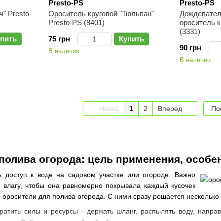
Presto-PS
Presto-PS
" Presto-
Ороситель круговой "Тюльпан"
Дождевател
Presto-PS (8401)
ороситель кр
(3331)
пить
75 грн
Купить
90 грн
В наличии
В наличии
Назад
1
2
Вперед
По
полива огорода: цель применения, особе
 доступ к воде на садовом участке или огороде. Важно
 влагу, чтобы она равномерно покрывала каждый кусочек
ы оросители для полива огорода. С ними сразу решается несколько 
ратить силы и ресурсы - держать шланг, распылять воду, напр