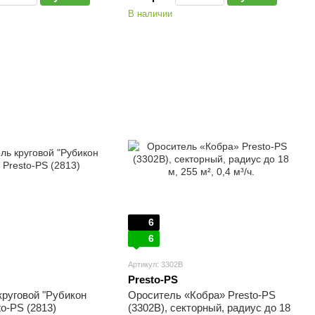
В наличии
6
6
Артикул: 3302B
Presto-PS
круговой "Рубикон
Ороситель «Кобра» Presto-PS
to-PS (2813)
(3302B), секторный, радиус до 18