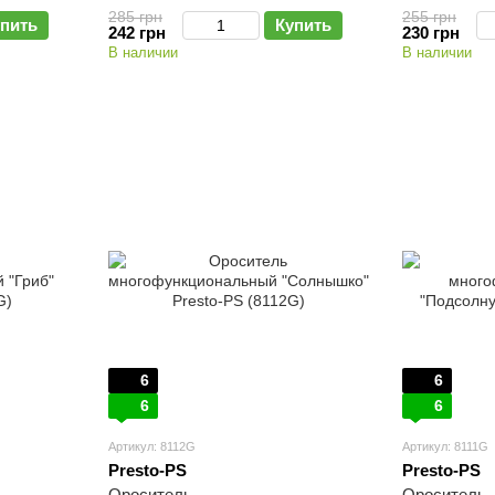
285 грн
255 грн
пить
Купить
242 грн
230 грн
В наличии
В наличии
6
6
6
6
Артикул: 8112G
Артикул: 8111G
Presto-PS
Presto-PS
Ороситель
Ороситель