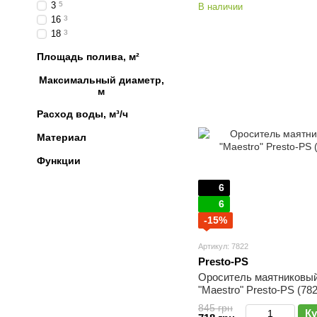
3
5
В наличии
16
3
18
3
Площадь полива, м²
Максимальный диаметр,
м
Расход воды, м³/ч
Материал
Функции
6
6
-15%
Артикул: 7822
Presto-PS
Ороситель маятниковы
"Maestro" Presto-PS (782
845 грн
Ку