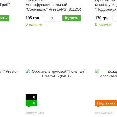
Гриб"
многофункциональный
многофункц
"Солнышко" Presto-PS (8112G)
"Подсолнух"
пить
195 грн
Купить
170 грн
В наличии
В наличии
6
6
Под заказ
Артикул: 8401
Артикул: 3331