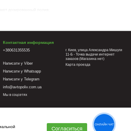
чают дозированный полив;
 равномерное орошение, доставку питательных веществ в
го тумана и пр.).
Контактная информация
+380631355535
г. Киев, улица Александра Мишуги
территорий полей. Популярны в автоматических фермерских
11-Б - Точка выдачи интернет
заказов (Магазина нет)
Написати у Viber
Карта проезда
зной высоты, плотности посадки и требований касательно
Написати у Whatsapp
й поток одинаковой интенсивности - все это могут удачно
Написати у Telegram
азмер капли определяет степень сноса ветром, количество
info@avtopoliv.com.ua
Мы в соцсетях
ватель лучше привычного шланга или лейки?
и, повреждения растений этими тянущимися трубопроводными
ОНЛАЙН ЧАТ
имальной
Согласиться