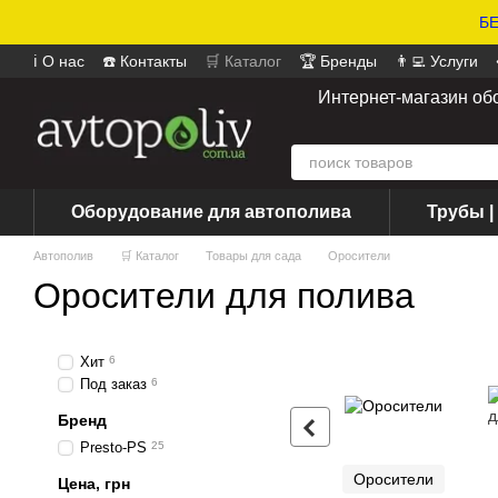
БЕ
ℹ️ О нас
☎️ Контакты
🛒 Каталог
🏆 Бренды
👨‍💻 Услуги
📄 Оферта
📝 Отзывы о магазине
Интернет-магазин об
Оборудование для автополива
Трубы |
Автополив
🛒 Каталог
Товары для сада
Оросители
Оросители для полива
Хит
6
Под заказ
6
Бренд
Presto-PS
25
Оросители
Цена, грн