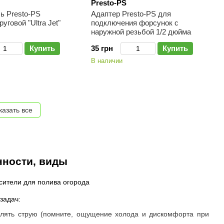
Presto-PS
ь Presto-PS
Адаптер Presto-PS для
уговой "Ultra Jet"
подключения форсунок с
наружной резьбой 1/2 дюйма
Купить
35 грн
Купить
В наличии
казать все
нности, виды
задач:
авлять струю (помните, ощущение холода и дискомфорта при