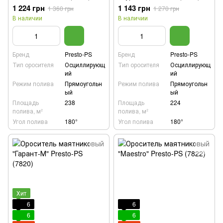
1 224 грн
1 143 грн
1 360 грн
1 270 грн
В наличии
В наличии
Бренд
Presto-PS
Бренд
Presto-PS
Тип оросителя
Осциллирующ
Тип оросителя
Осциллирующ
ий
ий
Режим полива
Прямоугольн
Режим полива
Прямоугольн
ый
ый
Площадь
238
Площадь
224
полива, м²
полива, м²
Угол полива
180°
Угол полива
180°
Хит
6
6
6
6