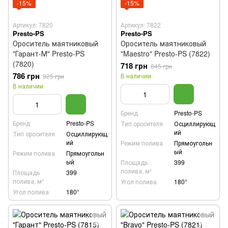
-15%
-15%
Артикул: 7820
Артикул: 7822
Presto-PS
Presto-PS
Ороситель маятниковый
Ороситель маятниковый
"Гарант-М" Presto-PS
"Maestro" Presto-PS (7822)
(7820)
718 грн
845 грн
786 грн
В наличии
925 грн
В наличии
Бренд
Presto-PS
Бренд
Presto-PS
Тип оросителя
Осциллирующ
ий
Тип оросителя
Осциллирующ
ий
Режим полива
Прямоугольн
ый
Режим полива
Прямоугольн
ый
Площадь
399
полива, м²
Площадь
399
полива, м²
Угол полива
180°
Угол полива
180°