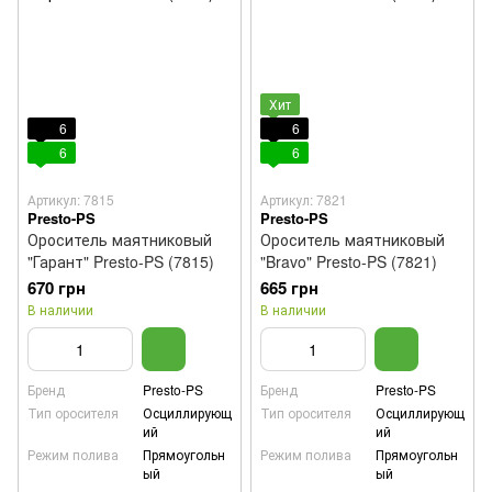
Хит
6
6
6
6
Артикул: 7815
Артикул: 7821
Presto-PS
Presto-PS
Ороситель маятниковый
Ороситель маятниковый
"Гарант" Presto-PS (7815)
"Bravo" Presto-PS (7821)
670 грн
665 грн
В наличии
В наличии
Бренд
Presto-PS
Бренд
Presto-PS
Тип оросителя
Осциллирующ
Тип оросителя
Осциллирующ
ий
ий
Режим полива
Прямоугольн
Режим полива
Прямоугольн
ый
ый