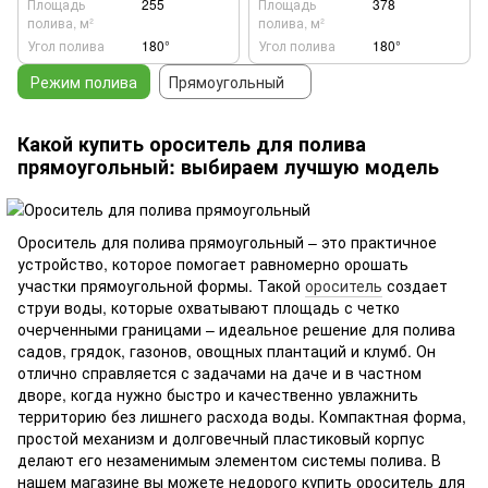
Площадь
255
Площадь
378
полива, м²
полива, м²
Угол полива
180°
Угол полива
180°
Режим полива
Прямоугольный
Какой купить ороситель для полива
прямоугольный: выбираем лучшую модель
Ороситель для полива прямоугольный – это практичное
устройство, которое помогает равномерно орошать
участки прямоугольной формы. Такой
ороситель
создает
струи воды, которые охватывают площадь с четко
очерченными границами – идеальное решение для полива
садов, грядок, газонов, овощных плантаций и клумб. Он
отлично справляется с задачами на даче и в частном
дворе, когда нужно быстро и качественно увлажнить
территорию без лишнего расхода воды. Компактная форма,
простой механизм и долговечный пластиковый корпус
делают его незаменимым элементом системы полива. В
нашем магазине вы можете недорого купить ороситель для