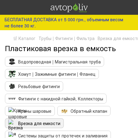
БЕСПЛАТНАЯ ДОСТАВКА от 5 000 грн., объемным весом
не более 30 кг.
🛒 Каталог
Трубы | Фитинги | Фильтра
Врезка для емкост
Пластиковая врезка в емкость
Водопроводная | Магистральная труба
Хомут | Зажимные фитинги | Фланец
Резьбовые фитинги
Фитинги с накидной гайкой, Коллекторы
Краны шаровые
Обратный клапан
Врезка для емкости
Системы защиты от протечек и заливания