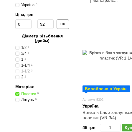
| Магістральна
Україна
6
труба
Ціна, грн
Від Ціна, грн
До Ціна, грн
ОК
Діаметр різьблення
(дюйм)
1/2
1
3/4
1
1
1
1-1/4
1
1-1/2
0
2
1
Матеріал
Вироблено в Україні
Пластик
6
Латунь
6
Артикул: 5302
Україна
Врізка в бак з заглушкою
пластик (VR 3/4)
48 грн
Ку