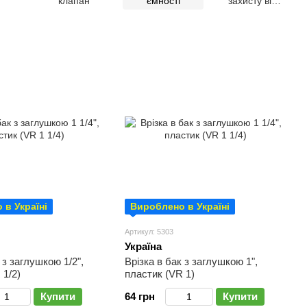
клапан
ємності
захисту від
протікання та
заливання
 в Україні
Вироблено в Україні
Артикул: 5303
Україна
 з заглушкою 1/2",
Врізка в бак з заглушкою 1",
 1/2)
пластик (VR 1)
Купити
64 грн
Купити