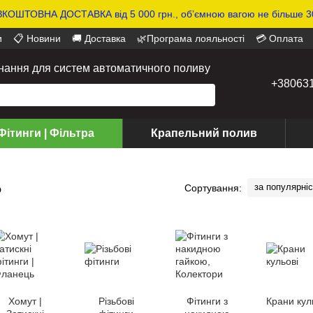
КОШТОВНА ДОСТАВКА від 5 000 грн., обʼємною вагою не більше 30
и
📋 Новини
🚚 Доставка
🌿Програма лояльності
💳 Оплата
днання для систем автоматичного поливу
+38063
Фітинги | Фільтра
Крапельний полив
ь
за популярні
Сортування:
Хомут |
Різьбові
Фітинги з
Крани кул