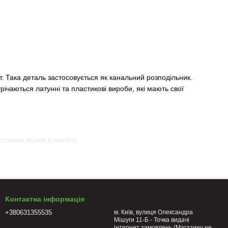
. Така деталь застосовується як канальний розподільник.
річаються латунні та пластикові вироби, які мають свої
ір інших комплектуючих системи поливу труднощів не викликає.
Контактна інформація
ість до температурних перепадів. Внаслідок цього матеріал
+380631355535
м. Київ, вулиця Олександра
Мішуги 11-Б - Точка видачі
інтернет замовлень (Магазину не