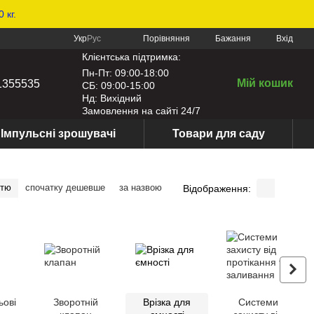
 кг.
Порівняння
Укр
Рус
Бажання
Вхід
Клієнтська підтримка:
Пн-Пт: 09:00-18:00
Мій кошик
1355535
СБ: 09:00-15:00
Нд: Вихідний
Замовлення на сайті 24/7
Імпульсні зрошувачі
Товари для саду
стю
спочатку дешевше
за назвою
Відображення:
ьові
Зворотній
Врізка для
Системи