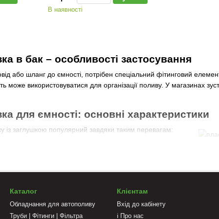
В наявності
ка в бак – особливості застосування
ід або шланг до ємності, потрібен спеціальний фітинговий елемент
сть може використовуватися для організації поливу. У магазинах зуст
зка для ємності: основні характеристики
ку із заглушкою популярний завдяки таким перевагам:
озії.
 може мати різний діаметр - від 1 до 2 дюймів. Завдяки цьому підб
Каталог
Клієнтам
ми різного розміру. Єдиним нюансом пластикового штуцера є схильн
Обладнання для автополиву
Вхід до кабінету
зширюватися, що важливо врахувати під час монтажу.
Труби | Фітинги | Фільтра
ℹ️ Про нас