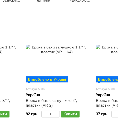
Затискні
фітинги
накидною
фітинги |
гайкою,
Фланець
Колектори
Вироблено в Україні
Вироблено
Артикул: 5306
Артикул: 5300
Україна
Україна
 3/4",
Врізка в бак з заглушкою 2",
Врізка в бак
пластик (VR 2)
пластик (VR
пити
92 грн
Купити
37 грн