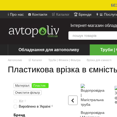
БЕЗ
ℹ️ Про нас
☎️ Контакти
🛒 Каталог
🏆 Бренди
👨‍💻 Послуг
📄 Оферта
📝 Відгуки про магазин
Інтернет-магазин обла
Обладнання для автополиву
Труби | 
Автополив
🛒 Каталог
Труби | Фітинги | Фільтра
Врізка для ємності
Пластикова врізка в ємніст
Матеріал:
Пластик
Очистити фільтр
Хіт
0
Вироблено в Україні
6
Водопровідна
Бренд