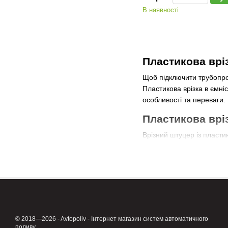
В наявності
Пластикова вріз
Щоб підключити трубопров
Пластикова врізка в ємні
особливості та переваги.
Пластикова врі
Врізний штуцер із пласти
Доступна вартість.
Легка вага.
Повна стійкість до кор
Врізка в пластиковий бак
Фітинг сумісний із труба
може звужуватися або ро
© 2018—2026 - Avtopoliv - Інтернет магазин систем автоматичного
поливу