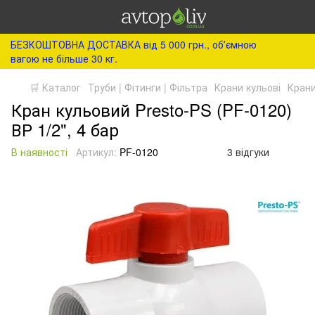
БЕЗКОШТОВНА ДОСТАВКА від 5 000 грн., обʼємною
вагою не більше 30 кг.
🛒 Каталог
Труби | Фітинги | Фільтра
Крани кульові
Крани
Кран кульовий Presto-PS (PF-0120)
ВР 1/2", 4 бар
В наявності
Артикул:
PF-0120
3 відгуки