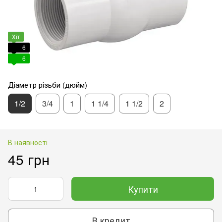
Хіт
6
6
Діаметр різьби (дюйм)
1/2
3/4
1
1 1/4
1 1/2
2
В наявності
45 грн
Купити
В кредит