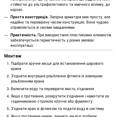
стійкістю до ультрафіолетового та хімічного впливу, до
корозії.
Проста конструкція.
Запірна арматура має просту, але
надійну та перевірену часом конструкцію. Вона чудово
справляється зі своїми завданнями.
Практичність.
При використанні пластикових елементів
забезпечується герметичність у різних умовах
експлуатації.
Монтаж
Підібрати зручне місце для встановлення шарового
крана
З'єднати внутрішнє різьблення фітинга із зовнішнім
різьбленням крана
Включити воду та перевірити якість з'єднання
Якщо є протікання, розкрутити з'єднання і намотати за
годинниковою стрілкою клоччя або фумленту
З'єднати кран із фітингом та подати воду в систему
Якщо протікання немає, значить ви все зробили