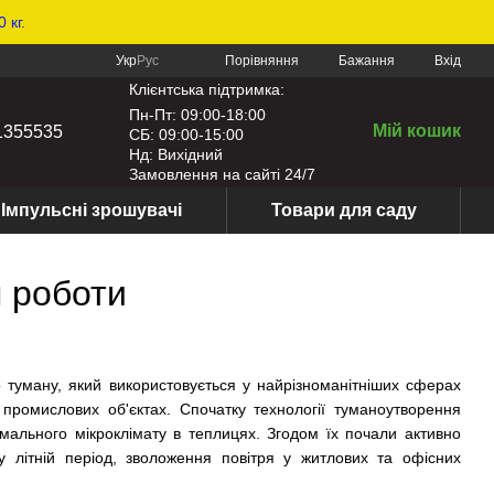
 кг.
Порівняння
Укр
Рус
Бажання
Вхід
Клієнтська підтримка:
Пн-Пт: 09:00-18:00
Мій кошик
1355535
СБ: 09:00-15:00
Нд: Вихідний
Замовлення на сайті 24/7
Імпульсні зрошувачі
Товари для саду
 роботи
 туману, який використовується у найрізноманітніших сферах
 промислових об'єктах. Спочатку технології туманоутворення
мального мікроклімату в теплицях. Згодом їх почали активно
у літній період, зволоження повітря у житлових та офісних