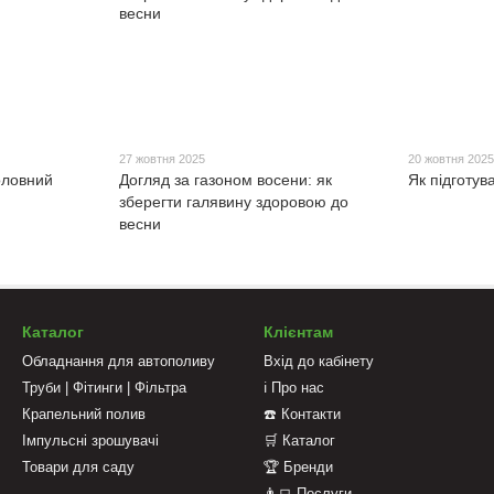
27 жовтня 2025
20 жовтня 202
Головний
Догляд за газоном восени: як
Як підготув
зберегти галявину здоровою до
весни
Каталог
Клієнтам
Обладнання для автополиву
Вхід до кабінету
Труби | Фітинги | Фільтра
ℹ️ Про нас
Крапельний полив
☎️ Контакти
Імпульсні зрошувачі
🛒 Каталог
Товари для саду
🏆 Бренди
👨‍💻 Послуги