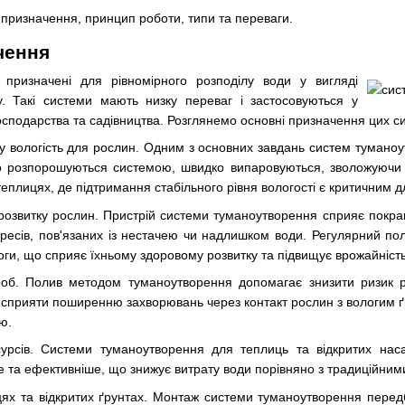
о призначення, принцип роботи, типи та переваги.
чення
, призначені для рівномірного розподілу води у вигляді
у. Такі системи мають низку переваг і застосовуються у
господарства та садівництва. Розглянемо основні призначення цих с
 вологість для рослин. Одним з основних завдань систем туманоут
що розпорошуються системою, швидко випаровуються, зволожуючи
теплицях, де підтримання стабільного рівня вологості є критичним д
озвитку рослин. Пристрій системи туманоутворення сприяє покращ
тресів, пов'язаних із нестачею чи надлишком води. Регулярний п
логи, що сприяє їхньому здоровому розвитку та підвищує врожайність
об. Полив методом туманоутворення допомагає знизити ризик ро
сприяти поширенню захворювань через контакт рослин з вологим ґру
ю.
урсів. Системи туманоутворення для теплиць та відкритих наса
та ефективніше, що знижує витрату води порівняно з традиційним
ях та відкритих ґрунтах. Монтаж системи туманоутворення передба