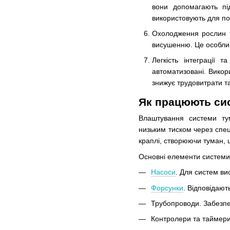
вони допомагають під
використовують для пол
Охолодження рослин т
висушенню. Це особлив
Легкість інтеграції 
автоматизовані. Викор
знижує трудовитрати т
Як працюють си
Влаштування системи ту
низьким тиском через спец
краплі, створюючи туман,
Основні елементи системи
Насоси
. Для систем ви
Форсунки
. Відповідают
Трубопроводи. Забезпе
Контролери та таймери