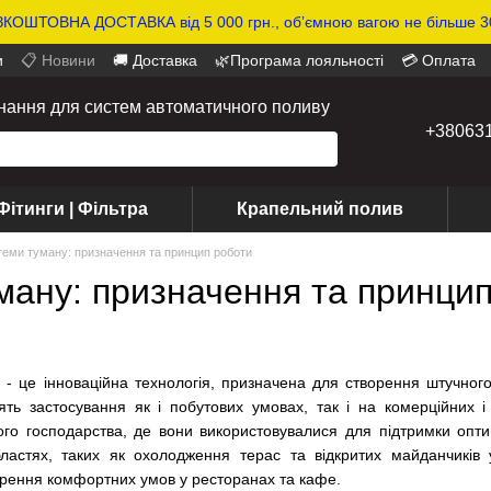
КОШТОВНА ДОСТАВКА від 5 000 грн., обʼємною вагою не більше 30
и
📋 Новини
🚚 Доставка
🌿Програма лояльності
💳 Оплата
днання для систем автоматичного поливу
+38063
Фітинги | Фільтра
Крапельний полив
еми туману: призначення та принцип роботи
ману: призначення та принцип
- це інноваційна технологія, призначена для створення штучного
ять застосування як і побутових умовах, так і на комерційних і
ого господарства, де вони використовувалися для підтримки опти
ластях, таких як охолодження терас та відкритих майданчиків 
орення комфортних умов у ресторанах та кафе.