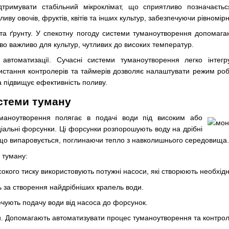
тримувати стабільний мікроклімат, що сприятливо позначаєть
иву овочів, фруктів, квітів та інших культур, забезпечуючи рівномір
а ґрунту. У спекотну погоду системи туманоутворення допомагаю
о важливо для культур, чутливих до високих температур.
та автоматизації. Сучасні системи туманоутворення легко інте
истання контролерів та таймерів дозволяє налаштувати режим роб
а підвищує ефективність поливу.
стеми туману
маноутворення полягає в подачі води під високим або
іальні форсунки. Ці форсунки розпорошують воду на дрібні
 що випаровується, поглинаючи тепло з навколишнього середовища.
 туману:
сокого тиску використовують потужні насоси, які створюють необхід
ь за створення найдрібніших крапель води.
чують подачу води від насоса до форсунок.
. Допомагають автоматизувати процес туманоутворення та контролю