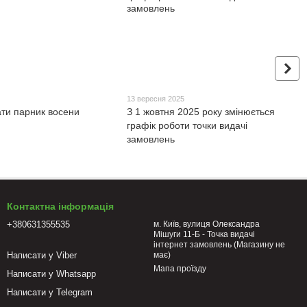
5
13 вересня 2025
ати парник восени
З 1 жовтня 2025 року змінюється
графік роботи точки видачі
замовлень
Контактна інформація
+380631355535
м. Київ, вулиця Олександра
Мішуги 11-Б - Точка видачі
інтернет замовлень (Магазину не
Написати у Viber
має)
Мапа проїзду
Написати у Whatsapp
Написати у Telegram