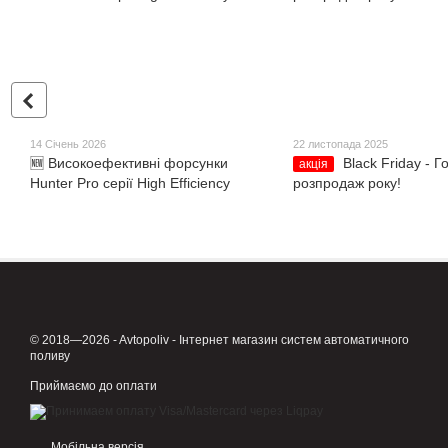
14 Січень 2026
22 листопада 2025
🆕 Високоефективні форсунки
Black Friday - 
акція
Hunter Pro серії High Efficiency
розпродаж року!
© 2018—2026 - Avtopoliv - Інтернет магазин систем автоматичного
поливу
Приймаємо до оплати
Мобільна версія