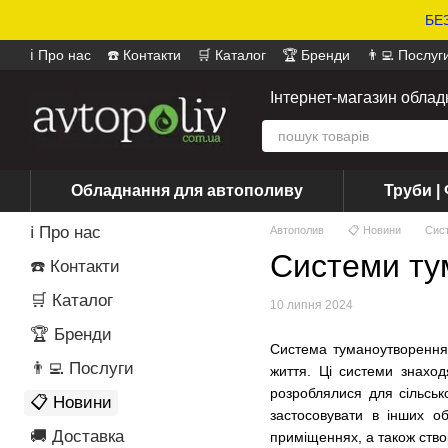
БЕЗ
ℹ️ Про нас
☎️ Контакти
🛒 Каталог
🏆 Бренди
👨‍💻 Послуг
📄 Оферта
📝 Відгуки про магазин
Інтернет-магазин обла
Обладнання для автополиву
Труби | 
ℹ️ Про нас
Автополив
📋 Новини
Сист
Системи ту
☎️ Контакти
🛒 Каталог
10 липня 2024
🏆 Бренди
Система туманоутворення 
👨‍💻 Послуги
життя. Ці системи знаход
розроблялися для сільськ
📋 Новини
застосовувати в інших об
🚚 Доставка
приміщеннях, а також ств