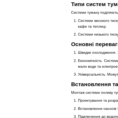
Типи систем ту
Системи туману поділяютьс
Системи високого тиск
кафе та теплиці.
Системи низького тиск
Основні переваг
Швидке охолодження. З
Економічність. Систем
мало води та електроен
Універсальність. Можут
Встановлення та
Монтаж системи поливу ту
Проектування та розрах
Встановлення насосів 
Підключення до водопо