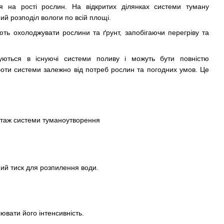
ся на рості рослин. На відкритих ділянках системи туману
ний розподіл вологи по всій площі.
ть охолоджувати рослини та ґрунт, запобігаючи перегріву та
груються в існуючі системи поливу і можуть бути повністю
оти системи залежно від потреб рослин та погодних умов. Це
ний тиск для розпилення води.
вати його інтенсивність.