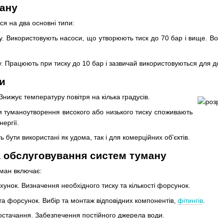
ману
я на два основні типи:
у. Використовують насоси, що утворюють тиск до 70 бар і вище. Вон
у. Працюють при тиску до 10 бар і зазвичай використовуються для д
и
нижує температуру повітря на кілька градусів.
и туманоутворення високого або низького тиску споживають
ергії.
ь бути використані як удома, так і для комерційних об'єктів.
 обслуговування систем туману
ман включає:
унок. Визначення необхідного тиску та кількості форсунок.
та форсунок. Вибір та монтаж відповідних компонентів,
фітингів
.
стачання. Забезпечення постійного джерела води.