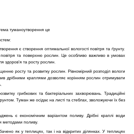
истем:
ворення є створення оптимальної вологості повітря та ґрунту.
 повітря та поверхню рослин. Це особливо важливо в умовах
ля здоров'я та росту рослин.
енню росту та розвитку рослин. Рівномірний розподіл вологи
олив дрібними краплями дозволяє корінням рослин отримувати
.
звитку грибкових та бактеріальних захворювань. Традиційні
нтом. Туман же осідає на листі та стеблах, зволожуючи їх без
джень є економічним варіантом поливу. Дрібні краплі води
и методами поливу.
чено як у теплицях, так і на відкритих ділянках. У теплицях