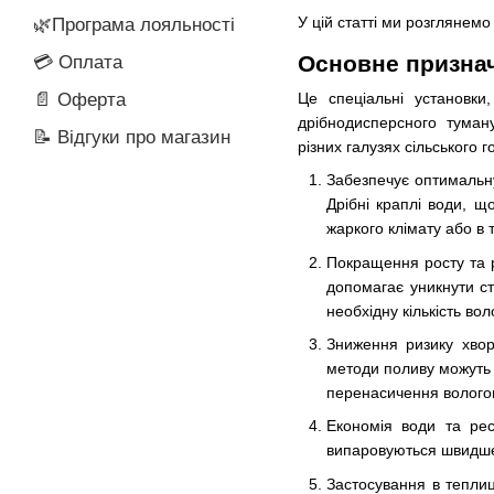
У цій статті ми розглянем
🌿Програма лояльності
Основне призна
💳 Оплата
Це спеціальні установки
📄 Оферта
дрібнодисперсного туман
📝 Відгуки про магазин
різних галузях сільського 
Забезпечує оптимальну
Дрібні краплі води, 
жаркого клімату або в 
Покращення росту та р
допомагає уникнути с
необхідну кількість во
Зниження ризику хвор
методи поливу можуть 
перенасичення волого
Економія води та рес
випаровуються швидше 
Застосування в теплиц