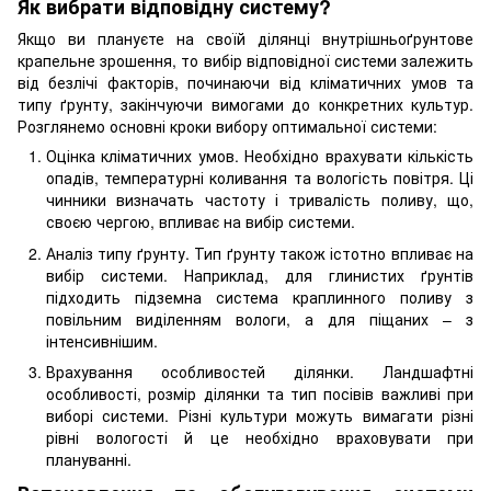
Як вибрати відповідну систему?
Якщо ви плануєте на своїй ділянці внутрішньоґрунтове
крапельне зрошення, то вибір відповідної системи залежить
від безлічі факторів, починаючи від кліматичних умов та
типу ґрунту, закінчуючи вимогами до конкретних культур.
Розглянемо основні кроки вибору оптимальної системи:
Оцінка кліматичних умов. Необхідно врахувати кількість
опадів, температурні коливання та вологість повітря. Ці
чинники визначать частоту і тривалість поливу, що,
своєю чергою, впливає на вибір системи.
Аналіз типу ґрунту. Тип ґрунту також істотно впливає на
вибір системи. Наприклад, для глинистих ґрунтів
підходить підземна система краплинного поливу з
повільним виділенням вологи, а для піщаних – з
інтенсивнішим.
Врахування особливостей ділянки. Ландшафтні
особливості, розмір ділянки та тип посівів важливі при
виборі системи. Різні культури можуть вимагати різні
рівні вологості й це необхідно враховувати при
плануванні.