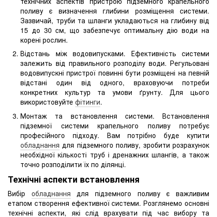
технічних аспектів пристрою підземного крапельного
поливу є визначення глибини розміщення системи.
Зазвичай, труби та шланги укладаються на глибину від
15 до 30 см, що забезпечує оптимальну дію води на
корені рослин.
Відстань між водовипусками. Ефективність системи
залежить від правильного розподілу води. Регульовані
водовипускні пристрої повинні бути розміщені на певній
відстані один від одного, враховуючи потреби
конкретних культур та умови ґрунту. Для цього
використовуйте
фітинги
.
Монтаж та встановлення системи. Встановлення
підземної системи крапельного поливу потребує
професійного підходу. Вам потрібно буде купити
обладнання
для підземного поливу, зробити розрахунок
необхідної кількості труб і дренажних шлангів, а також
точно розподілити їх по ділянці.
Технічні аспекти встановлення
Вибір
обладнання
для підземного поливу є важливим
етапом створення ефективної системи. Розглянемо основні
технічні аспекти, які слід врахувати під час вибору та