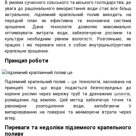
В умовах сучасного сільського та міського господарства, де
увага до раціонального використання води стає все більш
актуальною, підземний крапельний полив виходить на
передній план як ефективна та економічна система
зрошення. Дана технологія дозволяє максимально
оптимізувати витрати води, забезпечуючи рослини та
культури необхідним рівнем вологості. Розгляньмо, як
працює і які переваги несе з собою внутрішньоґрунтове
крапельне зрошення.
Принцип роботи
Підземний крапельний полив – це технологія, заснована на
принципі того, що вода подається безпосередньо до
коріння рослин через мережу труб та дренажних
шлангів
,
розміщених під землею. Цей метод забезпечує точне та
рівномірне розподілення води, запобігаючи її
випаровуванню на поверхні та мінімізуючи втрати через
вітер.
Переваги та недоліки підземного крапельного
поливу