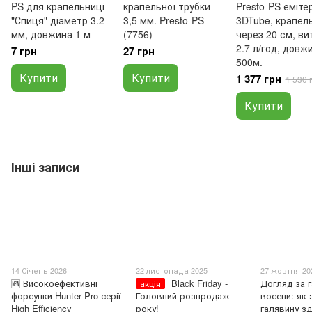
PS для крапельниці
крапельної трубки
Presto-PS еміте
"Спиця" діаметр 3.2
3,5 мм. Presto-PS
3DTube, крапел
мм, довжина 1 м
(7756)
через 20 см, ви
2.7 л/год, довж
7 грн
27 грн
500м.
Купити
Купити
1 377 грн
1 530 
Купити
Інші записи
14 Січень 2026
22 листопада 2025
27 жовтня 20
🆕 Високоефективні
Black Friday -
Догляд за 
акція
форсунки Hunter Pro серії
Головний розпродаж
восени: як 
High Efficiency
року!
галявину з