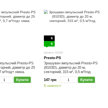
6
6
Артикул: 8103D
Presto-PS
мпульсний Presto-PS
Зрошувач імпульсний Presto-PS
торний, діаметр до 25
(8103D), діаметр до 20 м,
7 м³/год+ ніжка.
секторний, 315 м², 0,5 м³/год
Купити
147 грн
Купити
В наявності