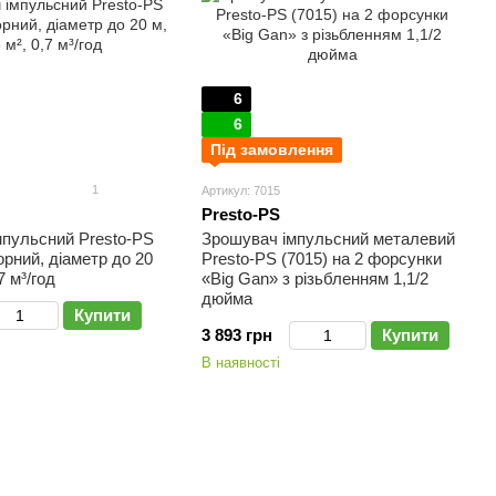
6
6
Під замовлення
1
Артикул: 7015
Presto-PS
мпульсний Presto-PS
Зрошувач імпульсний металевий
орний, діаметр до 20
Presto-PS (7015) на 2 форсунки
7 м³/год
«Big Gan» з різьбленням 1,1/2
дюйма
Купити
3 893 грн
Купити
В наявності