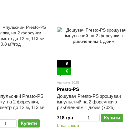
6
6
Артикул: 7025
Presto-PS
мпульсний Presto-PS
Дощувач Presto-PS зрошувач
лку, на 2 форсунки,
імпульсний на 2 форсунки з
аметр до 12 м, 113 м²,
різьбленням 1 дюйм (7025)
718 грн
Купити
Купити
В наявності