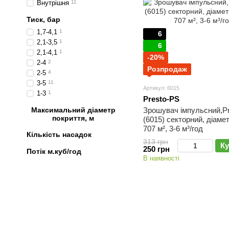
Внутрішня
11
Тиск, бар
1,7-4,1
1
6
2,1-3,5
1
6
2,1-4,1
1
-20%
2-4
2
Розпродаж
2-5
4
3-5
11
Артикул: 6015
1-3
1
Presto-PS
Максимальний діаметр
Зрошувач імпульсний,P
покриття, м
(6015) секторний, діамет
707 м², 3-6 м³/год
Кількість насадок
313 грн
Ку
250 грн
Потік м.куб/год
В наявності