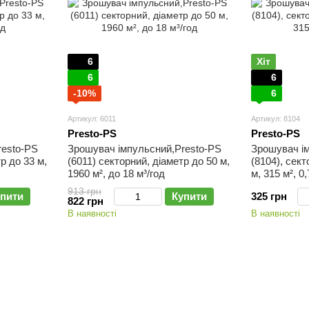
6
Хіт
6
6
-10%
6
Артикул: 6011
Артикул: 8104
Presto-PS
Presto-PS
resto-PS
Зрошувач імпульсний,Presto-PS
Зрошувач і
р до 33 м,
(6011) секторний, діаметр до 50 м,
(8104), сект
1960 м², до 18 м³/год
м, 315 м², 0,
913 грн
пити
Купити
325 грн
822 грн
В наявності
В наявності