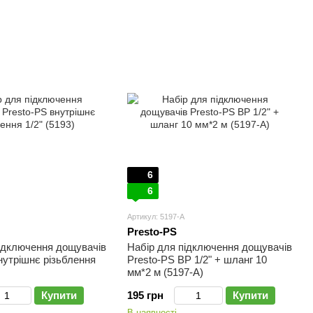
6
6
Артикул: 5197-A
Presto-PS
ідключення дощувачів
Набір для підключення дощувачів
нутрішнє різьблення
Presto-PS ВР 1/2" + шланг 10
мм*2 м (5197-A)
Купити
195 грн
Купити
В наявності