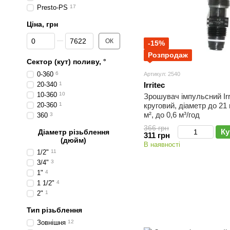
Presto-PS
17
Ціна, грн
Від Ціна, грн
До Ціна, грн
ОК
-15%
Розпродаж
Сектор (кут) поливу, °
0-360
6
Артикул: 2540
20-340
1
Irritec
10-360
10
Зрошувач імпульсний Irr
20-360
1
круговий, діаметр до 21 
м², до 0,6 м³/год
360
3
366 грн
Ку
Діаметр різьблення
311 грн
(дюйм)
В наявності
1/2"
11
3/4"
3
1"
4
1 1/2"
4
2"
1
Тип різьблення
Зовнішня
12