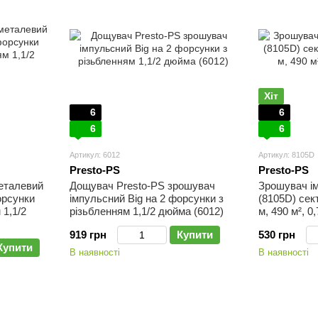
Хіт
6
6
6
6
Артикул: 6012
Артикул: 8105D
Presto-PS
Presto-PS
еталевий
Дощувач Presto-PS зрошувач
Зрошувач і
орсунки
імпульсний Big на 2 форсунки з
(8105D) сек
 1,1/2
різьбленням 1,1/2 дюйма (6012)
м, 490 м², 0,
919 грн
Купити
530 грн
Купити
В наявності
В наявності