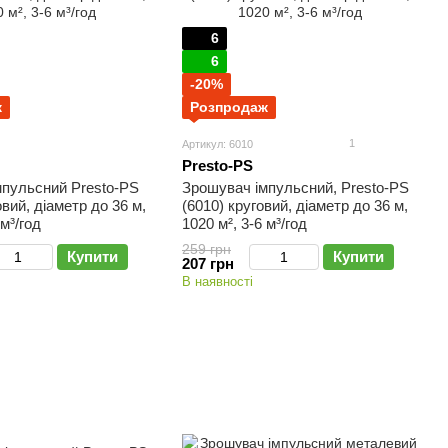
6
6
-20%
ж
Розпродаж
1
Артикул: 6010
Presto-PS
мпульсний Presto-PS
Зрошувач імпульсний, Presto-PS
овий, діаметр до 36 м,
(6010) круговий, діаметр до 36 м,
 м³/год
1020 м², 3-6 м³/год
259 грн
Купити
Купити
207 грн
В наявності