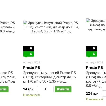
6
6
6
6
Артикул: 5023
Артикул: 5024
Presto-PS
Presto-PS
resto-PS
Зрошувач імпульсний Presto-PS
Зрошувач і
 круговий,
(5023), секторний, діаметр до 15
(5024) на кі
0.8 м³/год
м, 176 м², 0,96 - 1,35 м³/год
круговий, ді
0.8 м³/год
пити
94 грн
Купити
124 грн
В наявності
В наявності