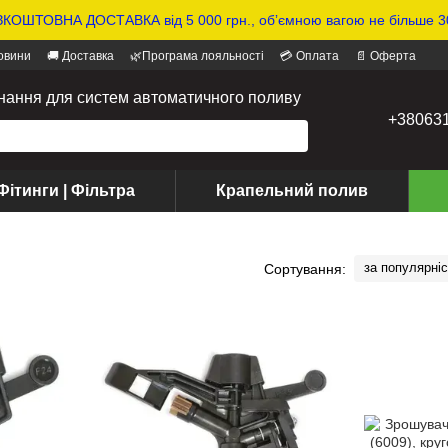
КОШТОВНА ДОСТАВКА від 5 000 грн., обʼємною вагою не більше 30
овини
🚚 Доставка
🌿Програма лояльності
💳 Оплата
📄 Оферта
днання для систем автоматичного поливу
+38063
Фітинги | Фільтра
Крапельний полив
за популярні
Сортування: