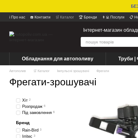
БЕЗ
ℹ️ Про нас
☎️ Контакти
🛒 Каталог
🏆 Бренди
👨‍💻 Послуги
📋 Н
📝 Відгуки про магазин
Інтернет-магазин обла
Обладнання для автополиву
Труби | 
Автополив
🛒 Каталог
Імпульсні зрошувачі
Фрегати
Фрегати-зрошувачі
Хіт
2
Розпродаж
6
Під замовлення
6
Бренд
Rain-Bird
3
Irritec
3