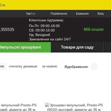
 кг.
Порівняння
Укр
Рус
Бажання
Вхід
Клієнтська підтримка:
Пн-Пт: 09:00-18:00
Мій кошик
1355535
СБ: 09:00-15:00
Нд: Вихідний
Замовлення на сайті 24/7
Імпульсні зрошувачі
Товари для саду
стю
спочатку дешевше
за назвою
Відображення: