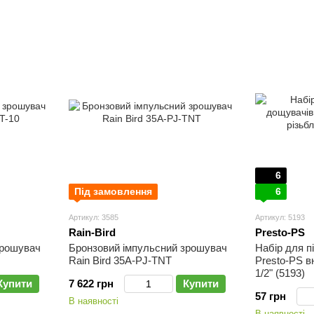
6
Під замовлення
6
Артикул: 3585
Артикул: 5193
Rain-Bird
Presto-PS
зрошувач
Бронзовий імпульсний зрошувач
Набір для п
Rain Bird 35A-PJ-TNT
Presto-PS в
1/2" (5193)
Купити
7 622 грн
Купити
57 грн
В наявності
В наявності