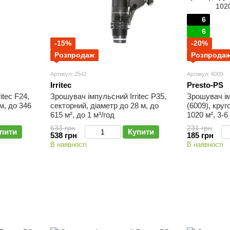
6
6
-15%
-20%
Розпродаж
Розпрода
Артикул: 2542
Артикул: 6009
Irritec
Presto-PS
itec F24,
Зрошувач імпульсний Irritec P35,
Зрошувач і
м, до 346
секторний, діаметр до 28 м, до
(6009), круг
615 м², до 1 м³/год
1020 м², 3-6
633 грн
231 грн
пити
Купити
538 грн
185 грн
В наявності
В наявності