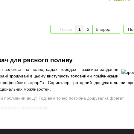
Назад
1
2
Вперед
По
вач для рясного поливу
і вологості на полях, садах, городах - важливе завдання
ібрані зрошувачі в цьому виступають головними помічниками
а професійних аграріїв. Спринклер, роторний дощуватель чи зр
нкціональних можливостей.
ній проливний дощ? Тоді вам точно потрібна дощувалка фрегат.
формату зрошувачів
звучна з відомою дощувальною машиною «Фрегат». Спільне в ни
ечити тієї рівномірності і всеосяжного поливу, як фрегат зрошувач
 газонів, клумб, городів, с / г культур з високим кліренсом. Встано