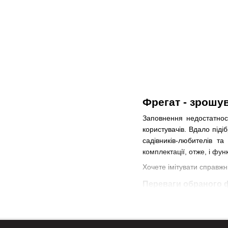
Фрегат - зрошу
Заповнення недостатност
користувачів. Вдало під
садівників-любителів т
комплектації, отже, і фу
Хочете імітувати справж
Переваги обраного 
Назва аксесуарів спів
спринклер не може забезп
універсальність - для