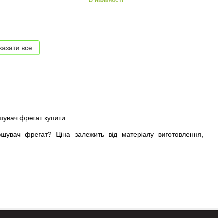
казати все
ошувач фрегат? Ціна залежить від матеріалу виготовлення,
х - широкий обсяг зрошення. Це їхня ключова риса. Жоден
 пульсуючий. Переваги незаперечні:
влюється тільки на висотні опори, фіксується на верхівці і може