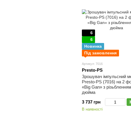
6
6
Новинка
Під замовлення
Артикул: 7016
Presto-PS
Зрошувач імпульсний м
Presto-PS (7016) на 2 ф
«Big Gan» з різьбленням
дюйма
3 737 грн
В наявності