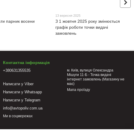
5
13 вересня 2025
ати парник восени
З 1 жовтня 2025 року змінюється
графік роботи точки видачі
замовлень
Контактна інформація
+380631355535
м. Київ, вулиця Олександра
Мішуги 11-Б - Точка видачі
інтернет замовлень (Магазину не
Написати у Viber
має)
Мапа проїзду
Написати у Whatsapp
Написати у Telegram
info@avtopoliv.com.ua
Ми в соцмережах