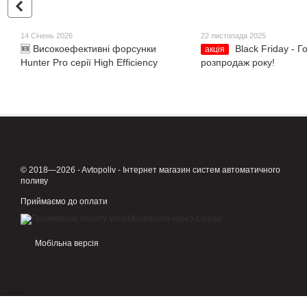
14 Січень 2026
22 листопада 2025
🆕 Високоефективні форсунки
Black Friday - 
акція
Hunter Pro серії High Efficiency
розпродаж року!
© 2018—2026 - Avtopoliv - Інтернет магазин систем автоматичного
поливу
Приймаємо до оплати
Мобільна версія