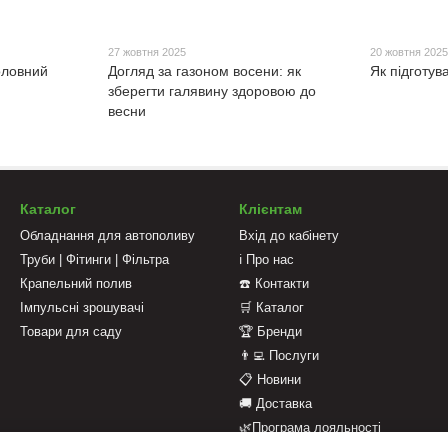
27 жовтня 2025
20 жовтня 202
Головний
Догляд за газоном восени: як
Як підготув
зберегти галявину здоровою до
весни
Каталог
Клієнтам
Обладнання для автополиву
Вхід до кабінету
Труби | Фітинги | Фільтра
ℹ️ Про нас
Крапельний полив
☎️ Контакти
Імпульсні зрошувачі
🛒 Каталог
Товари для саду
🏆 Бренди
👨‍💻 Послуги
📋 Новини
🚚 Доставка
🌿Програма лояльності