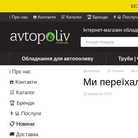
БЕЗ
ℹ️ Про нас
☎️ Контакти
🛒 Каталог
🏆 Бренди
👨‍💻 Послуг
📄 Оферта
📝 Відгуки про магазин
Інтернет-магазин обла
Обладнання для автополиву
Труби | 
ℹ️ Про нас
Автополив
📋 Новини
Ми п
Ми переїха
☎️ Контакти
🛒 Каталог
12 вересня 2022
🏆 Бренди
👨‍💻 Послуги
📋 Новини
🚚 Доставка