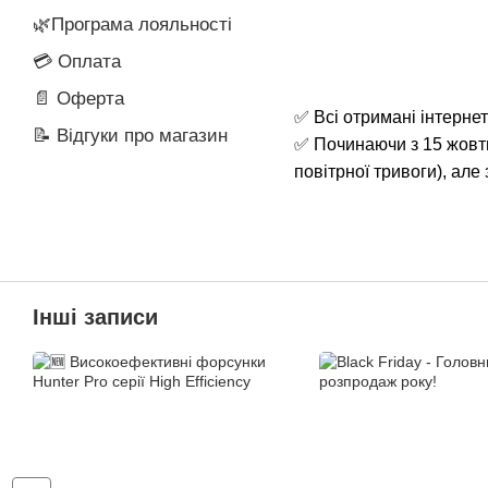
🌿Програма лояльності
💳 Оплата
📄 Оферта
✅ Всі отримані інтерне
📝 Відгуки про магазин
✅ Починаючи з 15 жовтн
повітрної тривоги), ал
Інші записи