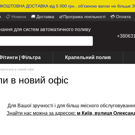
КОШТОВНА ДОСТАВКА від 5 000 грн., обʼємною вагою не більше 30
и
📋 Новини
🚚 Доставка
🌿Програма лояльності
💳 Оплата
днання для систем автоматичного поливу
+38063
Фітинги | Фільтра
Крапельний полив
ереїхали в новий офіс
ли в новий офіс
Для Вашої зручності і для більш якісного обслуговування
Знайти нас можна за адресою:
м Київ, вулиця Олександ