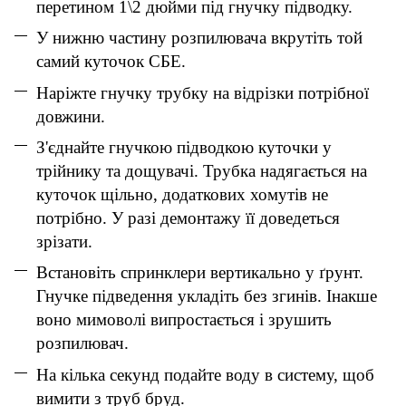
перетином 1\2 дюйми під гнучку підводку.
У нижню частину розпилювача вкрутіть той
самий куточок СБЕ.
Наріжте гнучку трубку на відрізки потрібної
довжини.
З'єднайте гнучкою підводкою куточки у
трійнику та дощувачі. Трубка надягається на
куточок щільно, додаткових хомутів не
потрібно. У разі демонтажу її доведеться
зрізати.
Встановіть спринклери вертикально у ґрунт.
Гнучке підведення укладіть без згинів. Інакше
воно мимоволі випростається і зрушить
розпилювач.
На кілька секунд подайте воду в систему, щоб
вимити з труб бруд.