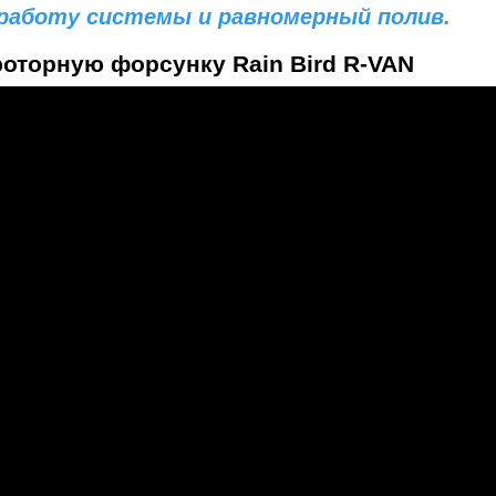
работу системы и равномерный полив.
роторную форсунку Rain Bird R-VAN