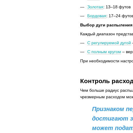
Золотая
: 13–18 футов
Бордовая
: 17–24 футо
Выбор дуги распыления
Каждый диапазон представ
С регулируемой дугой
С полным кругом
– вер
При необходимости настро
Контроль расхо
Чем больше радиус распыл
чрезмерным расходом мож
Признаком пе
достигают з
может подат