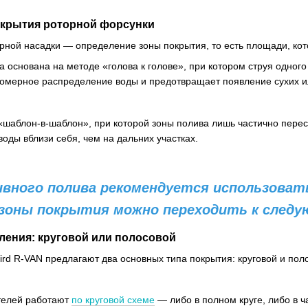
окрытия роторной форсунки
рной насадки — определение зоны покрытия, то есть площади, ко
 основана на методе «голова к голове», при котором струя одного
омерное распределение воды и предотвращает появление сухих и
а «шаблон-в-шаблон», при которой зоны полива лишь частично пере
оды вблизи себя, чем на дальних участках.
ного полива рекомендуется использовать 
 зоны покрытия можно переходить к следу
ения: круговой или полосовой
ird R-VAN предлагают два основных типа покрытия: круговой и пол
телей работают
по круговой схеме
— либо в полном круге, либо в ча