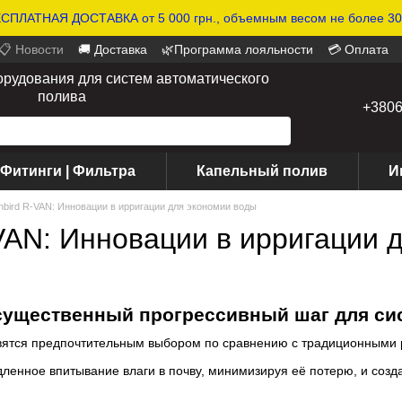
СПЛАТНАЯ ДОСТАВКА от 5 000 грн., объемным весом не более 30 
📋 Новости
🚚 Доставка
🌿Программа лояльности
💳 Оплата
орудования для систем автоматического
полива
+380
 Фитинги | Фильтра
Капельный полив
И
nbird R-VAN: Инновации в ирригации для экономии воды
-VAN: Инновации в ирригации 
 существенный прогрессивный шаг для с
ятся предпочтительным выбором по сравнению с традиционными
енное впитывание влаги в почву, минимизируя её потерю, и созда