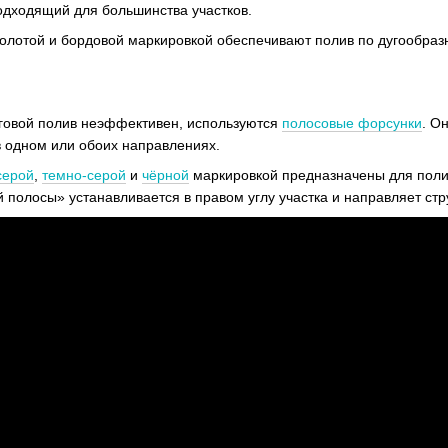
одходящий для большинства участков.
золотой и бордовой маркировкой обеспечивают полив по дугообразн
руговой полив неэффективен, используются
полосовые форсунки
. О
в одном или обоих направлениях.
серой
,
темно-серой
и
чёрной
маркировкой предназначены для полив
 полосы» устанавливается в правом углу участка и направляет стр