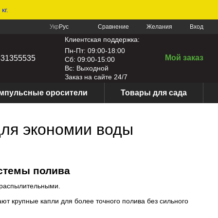
кг.
Сравнение
Укр
Рус
Желания
Вход
Клиентская поддержка:
Пн-Пт: 09:00-18:00
Мой заказ
631355535
Сб: 09:00-15:00
Вс: Выходной
Заказ на сайте 24/7
мпульсные оросители
Товары для сада
для экономии воды
истемы полива
 распылительными.
ют крупные капли для более точного полива без сильного