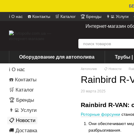
БЕ
ℹ️ О нас
☎️ Контакты
🛒 Каталог
🏆 Бренды
👨‍💻 Услуги
📄 Оферта
📝 Отзывы о магазине
Интернет-магазин об
Оборудование для автополива
Трубы |
ℹ️ О нас
Автополив
📋 Новости
Rai
Rainbird R
☎️ Контакты
🛒 Каталог
20 марта 2025
🏆 Бренды
Rainbird R-VAN:
👨‍💻 Услуги
Роторные форсунки
станов
📋 Новости
Они обеспечивают медл
разбрызгивания.
🚚 Доставка