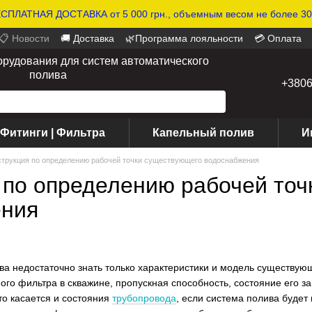
СПЛАТНАЯ ДОСТАВКА от 5 000 грн., объемным весом не более 30 
📋 Новости
🚚 Доставка
🌿Программа лояльности
💳 Оплата
орудования для систем автоматического
полива
+380
 Фитинги | Фильтра
Капельный полив
И
трукция по определению рабочей точки существующего водоснабжения
 по определению рабочей то
ения
ва недостаточно знать только характеристики и модель существу
ого фильтра в скважине, пропускная способность, состояние его 
то касается и состояния
трубопровода
, если система полива будет