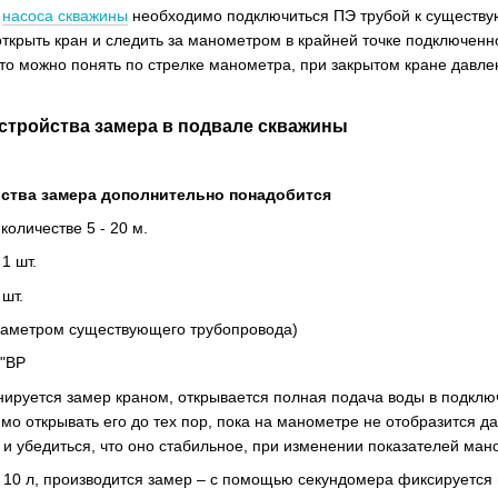
и
насоса скважины
необходимо подключиться ПЭ трубой к существую
крыть кран и следить за манометром в крайней точке подключенной
то можно понять по стрелке манометра, при закрытом кране давлен
стройства замера в подвале скважины
ства замера дополнительно понадобится
количестве 5 - 20 м.
1 шт.
шт.
диаметром существующего трубопровода)
1"ВР
анируется замер краном, открывается полная подача воды в подкл
о открывать его до тех пор, пока на манометре не отобразится да
и убедиться, что оно стабильное, при изменении показателей мано
10 л, производится замер – с помощью секундомера фиксируется 