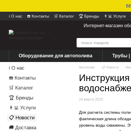
БЕ
ℹ️ О нас
☎️ Контакты
🛒 Каталог
🏆 Бренды
👨‍💻 Услуги
📄 Оферта
📝 Отзывы о магазине
Интернет-магазин об
Оборудование для автополива
Трубы |
ℹ️ О нас
Автополив
📋 Новости
Инс
Инструкция
☎️ Контакты
водоснабж
🛒 Каталог
🏆 Бренды
24 марта 2025
👨‍💻 Услуги
Для расчета системы поли
📋 Новости
фактическая длина обсадн
уровень воды скважины. Э
🚚 Доставка