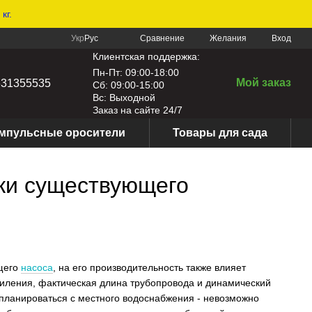
кг.
Сравнение
Укр
Рус
Желания
Вход
Клиентская поддержка:
Пн-Пт: 09:00-18:00
Мой заказ
631355535
Сб: 09:00-15:00
Вс: Выходной
Заказ на сайте 24/7
мпульсные оросители
Товары для сада
чки существующего
ющего
насоса
, на его производительность также влияет
заиления, фактическая длина трубопровода и динамический
 планироваться с местного водоснабжения - невозможно