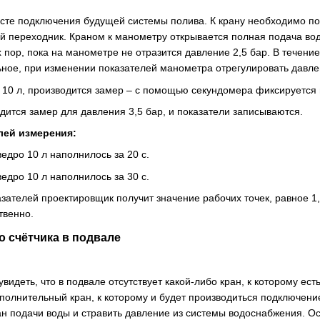
сте подключения будущей системы полива. К крану необходимо по
й переходник. Краном к манометру открывается полная подача во
х пор, пока на манометре не отразится давление 2,5 бар. В течен
ьное, при изменении показателей манометра отрегулировать давлен
10 л, производится замер – с помощью секундомера фиксируется 
дится замер для давления 3,5 бар, и показатели записываются.
лей измерения:
едро 10 л наполнилось за 20 с.
едро 10 л наполнилось за 30 с.
ателей проектировщик получит значение рабочих точек, равное 1,8 
твенно.
 счётчика в подвале
идеть, что в подвале отсутствует какой-либо кран, к которому ест
полнительный кран, к которому и будет производиться подключени
н подачи воды и стравить давление из системы водоснабжения. О