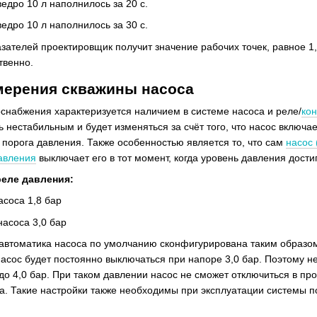
едро 10 л наполнилось за 20 с.
едро 10 л наполнилось за 30 с.
ателей проектировщик получит значение рабочих точек, равное 1,8 
твенно.
мерения скважины насоса
снабжения характеризуется наличием в системе насоса и реле/
ко
 нестабильным и будет изменяться за счёт того, что насос включа
 порога давления. Также особенностью является то, что сам
насос 
авления
выключает его в тот момент, когда уровень давления дости
реле давления:
соса 1,8 бар
асоса 3,0 бар
 автоматика насоса по умолчанию сконфигурирована таким образом
 насос будет постоянно выключаться при напоре 3,0 бар. Поэтому 
о 4,0 бар. При таком давлении насос не сможет отключиться в про
а. Такие настройки также необходимы при эксплуатации системы по