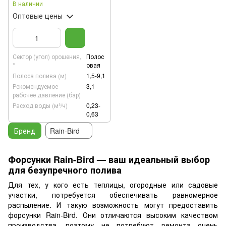
В наличии
Оптовые цены
Сектор (угол) орошения,
Полос
°
овая
Полоса полива (м)
1,5-9,1
Рекомендуемое
3,1
рабочее давление (бар)
Расход воды (м³/ч)
0,23-
0,63
Бренд
Rain-Bird
Форсунки Rain-Bird — ваш идеальный выбор
для безупречного полива
Для тех, у кого есть теплицы, огородные или садовые
участки, потребуется обеспечивать равномерное
распыление. И такую возможность могут предоставить
форсунки Rain-Bird. Они отличаются высоким качеством
производства, поэтому не потребуют ремонта очень