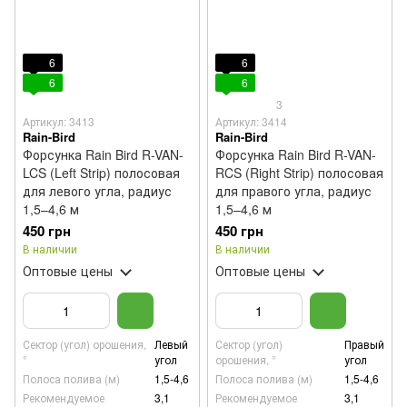
6
6
6
6
3
Артикул: 3413
Артикул: 3414
Rain-Bird
Rain-Bird
Форсунка Rain Bird R-VAN-
Форсунка Rain Bird R-VAN-
LCS (Left Strip) полосовая
RCS (Right Strip) полосовая
для левого угла, радиус
для правого угла, радиус
1,5–4,6 м
1,5–4,6 м
450 грн
450 грн
В наличии
В наличии
Оптовые цены
Оптовые цены
Сектор (угол) орошения,
Левый
Сектор (угол)
Правый
°
угол
орошения, °
угол
Полоса полива (м)
1,5-4,6
Полоса полива (м)
1,5-4,6
Рекомендуемое
3,1
Рекомендуемое
3,1