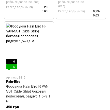
рабочее давление (бар)
рабочее давление
(бар)
Расход воды (м³/ч)
0,23-
0,63
Расход воды (м³/ч)
0,23-
0,63
6
6
Артикул: 3415
Rain-Bird
Форсунка Rain Bird R-VAN-
SST (Side Strip) боковая
полосовая, радиус 1,5–9,1
м
450 грн