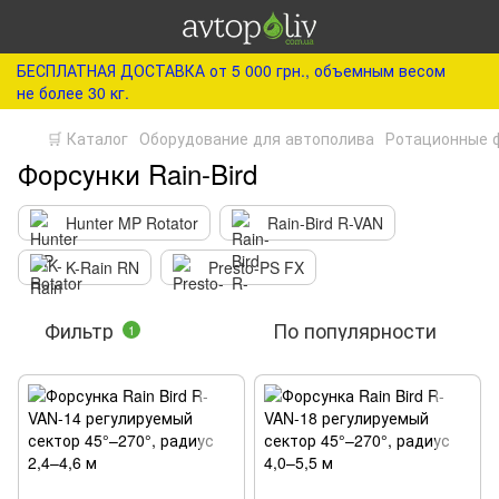
БЕСПЛАТНАЯ ДОСТАВКА от 5 000 грн., объемным весом
не более 30 кг.
🛒 Каталог
Оборудование для автополива
Ротационные 
Форсунки Rain-Bird
Hunter MP Rotator
Rain-Bird R-VAN
K-Rain RN
Presto-PS FX
Фильтр
По популярности
1