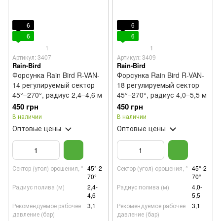
6
6
6
6
1
1
Артикул: 3407
Артикул: 3409
Rain-Bird
Rain-Bird
Форсунка Rain Bird R-VAN-
Форсунка Rain Bird R-VAN-
14 регулируемый сектор
18 регулируемый сектор
45°–270°, радиус 2,4–4,6 м
45°–270°, радиус 4,0–5,5 м
450 грн
450 грн
В наличии
В наличии
Оптовые цены
Оптовые цены
Сектор (угол) орошения, °
45°-2
Сектор (угол) орошения, °
45°-2
70°
70°
Радиус полива (м)
2,4-
Радиус полива (м)
4,0-
4,6
5,5
Рекомендуемое рабочее
3,1
Рекомендуемое рабочее
3,1
давление (бар)
давление (бар)