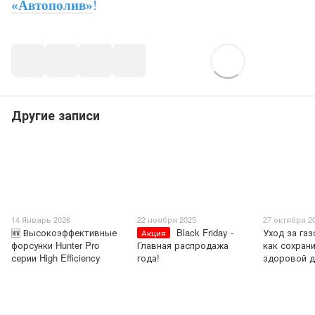
«Автополив»
!
Другие записи
14 Январь 2026
22 ноября 2025
27 октября 2
🆕 Высокоэффективные
Black Friday -
Уход за га
Акция
форсунки Hunter Pro
Главная распродажа
как сохран
серии High Efficiency
года!
здоровой д