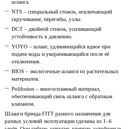
шланга.
NTS
– специальный стежок, исключающий
скручивание, перегибы, узлы.
DCT
– двойной стежок, усиливающий
устойчивость к давлению.
YOYO
– шланг, удлиняющийся вдвое при
подаче воды и укорачивающийся после её
отключения.
BIOS
– экологичные шланги из растительных
материалов.
Polifusion
– многосплавный материал,
обеспечивающий связь шланга с обратным
клапаном.
Шланги бренда
FITT
разного назначения для
разных условий эксплуатации сделаны из 1–6
слоёв. Они гибкие, упругие,
крепкие
, устойчивые