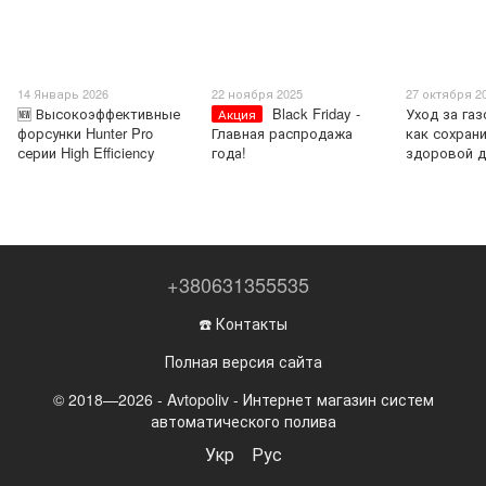
14 Январь 2026
22 ноября 2025
27 октября 2
🆕 Высокоэффективные
Black Friday -
Уход за га
Акция
форсунки Hunter Pro
Главная распродажа
как сохран
серии High Efficiency
года!
здоровой д
+380631355535
☎️ Контакты
Полная версия сайта
© 2018—2026 - Avtopoliv - Интернет магазин систем
автоматического полива
Укр
Рус