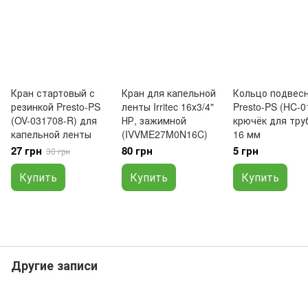
Кран стартовый с
Кран для капельной
Кольцо подвес
резинкой Presto-PS
ленты Irritec 16х3/4"
Presto-PS (HC-0
(OV-031708-R) для
НР, зажимной
крючёк для тру
капельной ленты
(IVVME27M0N16C)
16 мм
27 грн
80 грн
5 грн
30 грн
Купить
Купить
Купить
Другие записи