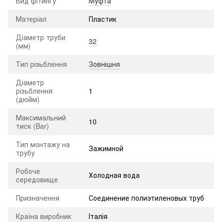
Вид фітингу
Муфта
Матеріал
Пластик
Діаметр труби
32
(мм)
Тип різьблення
Зовнішня
Діаметр
різьблення
1
(дюйм)
Максимальний
10
тиск (Bar)
Тип монтажу на
Зажимной
трубу
Робоче
Холодная вода
середовище
Призначення
Соединение полиэтиленовых труб
Країна виробник
Італія