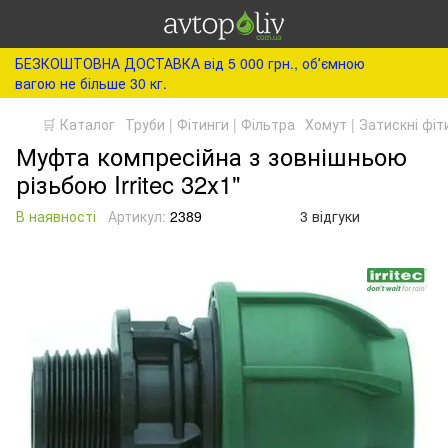
БЕЗКОШТОВНА ДОСТАВКА від 5 000 грн., обʼємною
вагою не більше 30 кг.
🛒 Каталог
Труби | Фітинги | Фільтра
Хомут | Затискні фіт
Муфта компресійна з зовнішньою
різьбою Irritec 32х1"
В наявності
Артикул:
2389
3 відгуки