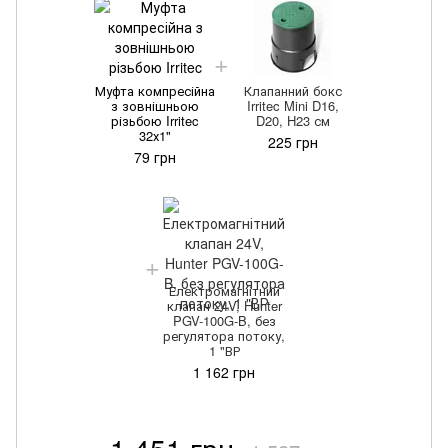
Муфта компресійна
Клапанний бокс
з зовнішньою
Irritec Mini D16,
різьбою Irritec
D20, H23 см
32х1"
225 грн
79 грн
Електромагнітний
клапан 24V, Hunter
PGV-100G-B, без
регулятора потоку,
1 "ВР
1 162 грн
1 451 грн