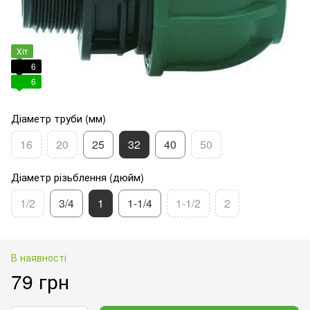
Хіт
6
6
Діаметр труби (мм)
16
20
25
32
40
50
Діаметр різьблення (дюйм)
1/2
3/4
1
1-1/4
1-1/2
2
В наявності
79 грн