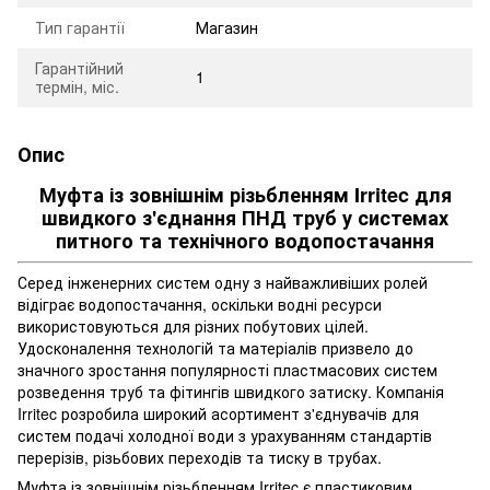
Тип гарантії
Магазин
Гарантійний
1
термін, міс.
Опис
Муфта із зовнішнім різьбленням Irritec для
швидкого з'єднання ПНД труб у системах
питного та технічного водопостачання
Серед інженерних систем одну з найважливіших ролей
відіграє водопостачання, оскільки водні ресурси
використовуються для різних побутових цілей.
Удосконалення технологій та матеріалів призвело до
значного зростання популярності пластмасових систем
розведення труб та фітингів швидкого затиску. Компанія
Irritec розробила широкий асортимент з'єднувачів для
систем подачі холодної води з урахуванням стандартів
перерізів, різьбових переходів та тиску в трубах.
Муфта із зовнішнім різьбленням Irritec є пластиковим