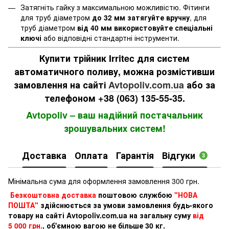
Затягніть гайку з максимальною можливістю. Фітинги
для труб діаметром
до 32 мм затягуйте вручну
, для
труб діаметром
від 40 мм використовуйте спеціальні
ключі
або відповідні стандартні інструменти.
Купити трійник Irritec для систем
автоматичного поливу, можна розмістивши
замовлення на сайті
Avtopoliv.com.ua
або за
телефоном +38 (063) 135-55-35.
Avtopoliv – ваш надійний постачальник
зрошувальних систем!
Доставка
Оплата
Гарантія
Відгуки
3
Мінімальна сума для оформлення замовлення 300 грн.
Безкоштовна доставка
поштовою службою
"НОВА
ПОШТА"
здійснюється за умови замовлення будь-якого
товару на сайті Avtopoliv.com.ua на загальну суму
від
5 000 грн.
, об'ємною вагою не більше 30 кг.