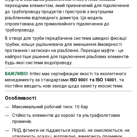
перехідним елементом, який призначений для підключення
до трубопроводу продуктів і пристроїв з внутрішнім
різьбленням відповідного діаметра. Ця модель
спроектована для прямолінійного підключення до
трубопроводу.
В отворі для труби передбачена система швидкої фіксації
трубки, кільце ущільнювача для зменшення ймовірності
протікання і затискач на різьбленні. Перехідні муфти - це
найпростіше рішення для підключення різьбових елементів
будь-якої системи водопроводу.
ВАЖЛИВО!
Irritec має сертифікацію якості та екологічного
менеджменту за стандартами
ISO 9001 та ISO 14001
, та
постійно вводить нові заходи щодо захисту
екосистеми.
Особливості
Максимальний робочий тиск: 10 бар
Стійкість елементів до корозії та ультрафіолетових
променів.
ПНД фітинги не піддаються корозії, не окислюються, не
утворюють осаду і, відповідно, вимагають промивок.