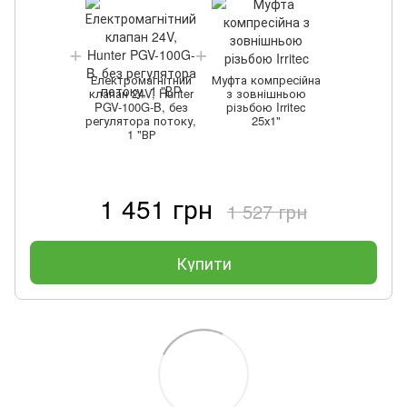
Електромагнітний
Муфта компресійна
клапан 24V, Hunter
з зовнішньою
PGV-100G-B, без
різьбою Irritec
регулятора потоку,
25х1"
1 "ВР
1 451 грн
1 527 грн
Купити