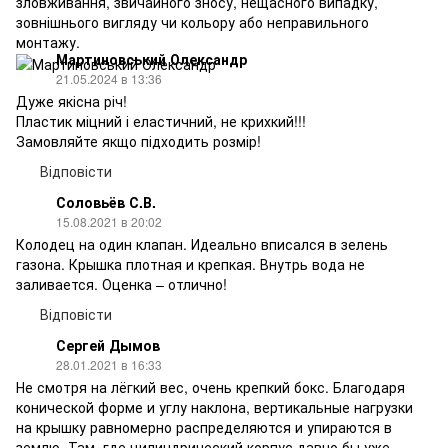
зловживання, звичайного зносу, нещасного випадку,
зовнішнього вигляду чи кольору або неправильного
монтажу.
Мартиновський Олександр
21.05.2024 в 13:36
Дуже якісна річ!
Пластик міцний і еластичний, не крихкий!!!
Замовляйте якщо підходить розмір!
Відповісти
Соловьёв С.В.
15.08.2021 в 20:02
Колодец на один клапан. Идеально вписался в зелень
газона. Крышка плотная и крепкая. Внутрь вода не
заливается. Оценка – отлично!
Відповісти
Сергей Дымов
28.01.2021 в 16:33
Не смотря на лёгкий вес, очень крепкий бокс. Благодаря
конической форме и углу наклона, вертикальные нагрузки
на крышку равномерно распределяются и упираются в
землю. Там, где цилиндрический корпус давно бы уже