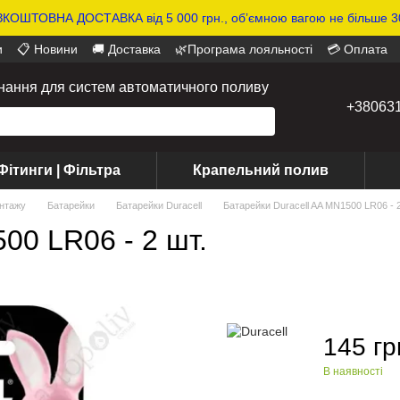
КОШТОВНА ДОСТАВКА від 5 000 грн., обʼємною вагою не більше 30
и
📋 Новини
🚚 Доставка
🌿Програма лояльності
💳 Оплата
днання для систем автоматичного поливу
+38063
Фітинги | Фільтра
Крапельний полив
нтажу
Батарейки
Батарейки Duracell
Батарейки Duracell AA MN1500 LR06 - 2
00 LR06 - 2 шт.
145 гр
В наявності