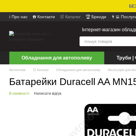
БЕЗ
ℹ️ Про нас
☎️ Контакти
🛒 Каталог
🏆 Бренди
👨‍💻 Послуг
📄 Оферта
📝 Відгуки про магазин
Інтернет-магазин обла
Обладнання для автополиву
Труби | 
Автополив
🛒 Каталог
Обладнання для автополиву
Аксесуари для мо
Батарейки Duracell AA MN15
В наявності
Написати відгук