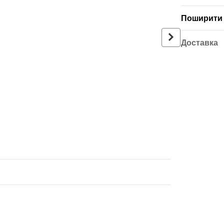
Поширити 
Доставка
Батарейки Duracel
MN1500 LR06 - 2 ш
145 грн
2 245 грн