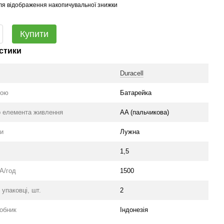
ля відображення накопичувальної знижки
Купити
стики
Duracell
рою
Батарейка
р елемента живлення
AA (пальчикова)
еи
Лужна
В
1,5
А/год
1500
 упаковці, шт.
2
вше
робник
Індонезія