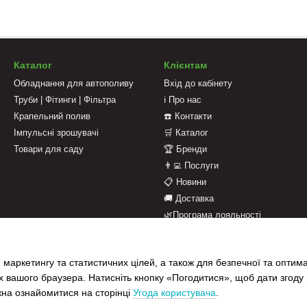
Каталог
Клієнтам
Обладнання для автополиву
Вхід до кабінету
Труби | Фітинги | Фільтра
ℹ️ Про нас
Крапельний полив
☎️ Контакти
Імпульсні зрошувачі
🛒 Каталог
Товари для саду
🏆 Бренди
👨‍💻 Послуги
📋 Новини
🚚 Доставка
🌿Програма лояльності
💳 Оплата
📄 Оферта
 маркетингу та статистичних цілей, а також для безпечної та оптим
📝 Відгуки про магазин
х вашого браузера. Натисніть кнопку «Погодитися», щоб дати згоду
жна ознайомитися на сторінці
Угода користувача
.