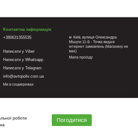
Контактна інформація
+380631355535
м. Київ, вулиця Олександра
Мішуги 11-Б - Точка видачі
інтернет замовлень (Магазину не
Написати у Viber
має)
Мапа проїзду
Написати у Whatsapp
Написати у Telegram
info@avtopoliv.com.ua
Ми в соцмережах
альної роботи
Погодитися
 на