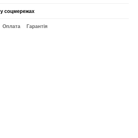
у соцмережах
Оплата
Гарантія
l AA
Двоканальний таймер
т.
поливу з
електромагнітними
клапанами Aqualin (21060)
2 100 грн
Купити