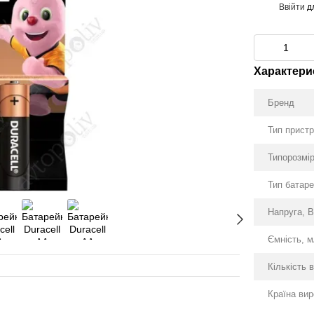
Ввійти
д
%
Характери
Бренд
Тип прист
Типорозмі
Тип батар
Напруга, 
Ємність, м
Кількість в
Разом деше
Країна ви