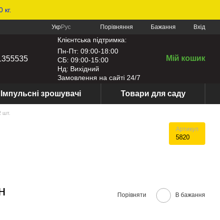
 кг.
Порівняння
Укр
Рус
Бажання
Вхід
Клієнтська підтримка:
Пн-Пт: 09:00-18:00
Мій кошик
1355535
СБ: 09:00-15:00
Нд: Вихідний
Замовлення на сайті 24/7
Імпульсні зрошувачі
Товари для саду
 шт.
Артикул
5820
н
Порівняти
В бажання