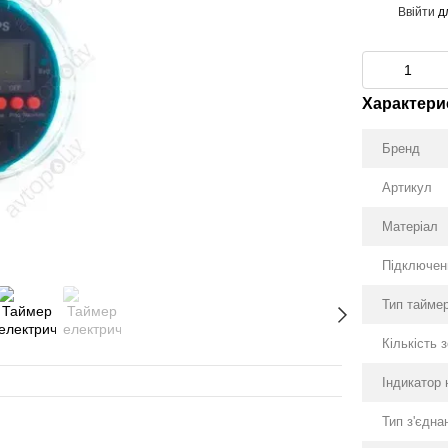
Ввійти
д
%
Характери
Бренд
Артикул
Матеріал
Підключен
Тип тайме
Кількість 
Індикатор 
Разом деше
Тип з'єдна