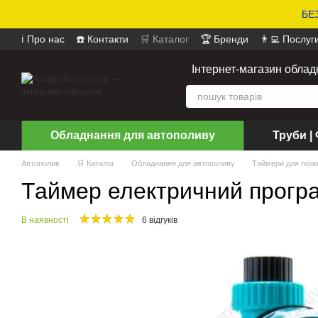
БЕЗ
ℹ️ Про нас
☎️ Контакти
🛒 Каталог
🏆 Бренди
👨‍💻 Послуг
📄 Оферта
📝 Відгуки про магазин
Інтернет-магазин обла
Обладнання для автополиву
Труби | 
Автополив
🛒 Каталог
Обладнання для автополиву
Таймери для пол
Таймер електричний програ
В наявності
6 відгуків