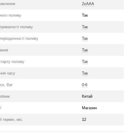
живлення
2хААА
ного поливу
Так
тривалості поливу
Так
періодичності поливу
Так
ий
Фільтр сітчастий Presto-PS
ання
Так
 програм)
(1725-S-120) 3/4", 5 м³/год,
ступінь очищення 120 мкм.
старту поливу
Так
205 грн
ння часу
Так
1 416 грн
Купити
ск, Bar
0-6
робник
Китай
ї
Магазин
й термін, міс.
12