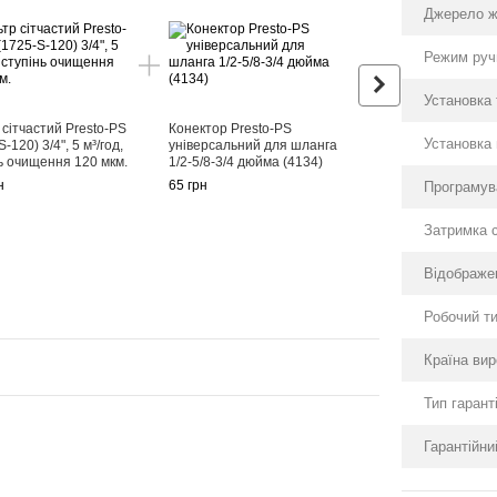
Джерело 
Режим руч
Установка 
 сітчастий Presto-PS
Конектор Presto-PS
Установка 
-120) 3/4", 5 м³/год,
універсальний для шланга
ь очищення 120 мкм.
1/2-5/8-3/4 дюйма (4134)
Таймер електричн
н
65 грн
Програмув
програмований (8
Presto-PS (7802)
Затримка 
1 211 грн
Відображе
1 345 грн
Робочий ти
Країна ви
Тип гаранті
Гарантійни