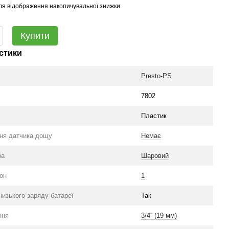
ля відображення накопичувальної знижки
Купити
стики
Presto-PS
7802
Пластик
ня датчика дощу
Немає
ра
Шаровий
зон
1
низького заряду батареї
Так
вше
ння
3/4'' (19 мм)