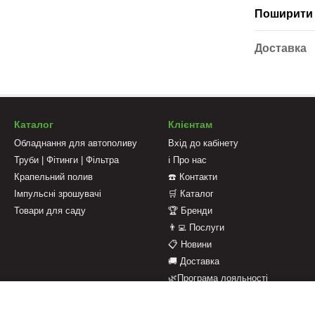
Поширити 
Доставка
Каталог
Клієнтам
Обладнання для автополиву
Вхід до кабінету
Труби | Фітинги | Фільтра
ℹ️ Про нас
Крапельний полив
☎️ Контакти
Імпульсні зрошувачі
🛒 Каталог
Товари для саду
🏆 Бренди
👨‍💻 Послуги
📋 Новини
🚚 Доставка
🌿Програма лояльності
💳 Оплата
📄 Оферта