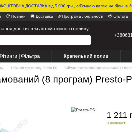
КОШТОВНА ДОСТАВКА від 5 000 грн., обʼємною вагою не більше 30
и
📋 Новини
🚚 Доставка
🌿Програма лояльності
💳 Оплата
днання для систем автоматичного поливу
+38063
Фітинги | Фільтра
Крапельний полив
иву
Таймери для поливу Presto-PS
Таймер електричний програмований (8 прогр
мований (8 програм) Presto-P
1 211 
В наявності