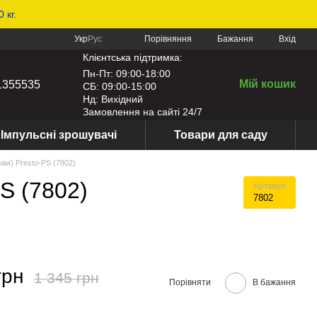
 кг.
Порівняння
Укр
Рус
Бажання
Вхід
Клієнтська підтримка:
Пн-Пт: 09:00-18:00
Мій кошик
1355535
СБ: 09:00-15:00
Нд: Вихідний
Замовлення на сайті 24/7
Імпульсні зрошувачі
Товари для саду
ам) Presto-PS (7802)
S (7802)
Артикул
7802
грн
1 345 грн
Порівняти
В бажання