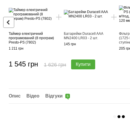
Таймер електричний
Батарейки Duracell AAA
Фільтр
програмований (8 програм)
MN2400 LR03 - 2 шт.
(1725-S
Presto-PS (7802)
ступін
145 грн
1 211 грн
205 гр
1 545 грн
1 626 грн
Купити
Опис
Відео
Відгуки
6