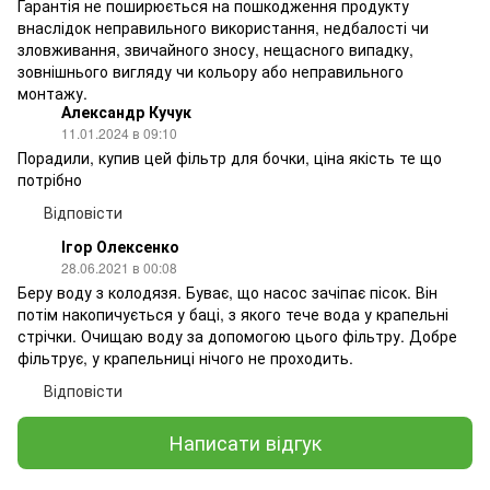
Гарантія не поширюється на пошкодження продукту
внаслідок неправильного використання, недбалості чи
зловживання, звичайного зносу, нещасного випадку,
зовнішнього вигляду чи кольору або неправильного
монтажу.
Александр Кучук
11.01.2024 в 09:10
Порадили, купив цей фільтр для бочки, ціна якість те що
потрібно
Відповісти
Ігор Олексенко
28.06.2021 в 00:08
Беру воду з колодязя. Буває, що насос зачіпає пісок. Він
потім накопичується у баці, з якого тече вода у крапельні
стрічки. Очищаю воду за допомогою цього фільтру. Добре
фільтрує, у крапельниці нічого не проходить.
Відповісти
Написати відгук