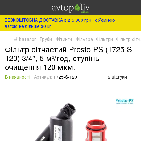
БЕЗКОШТОВНА ДОСТАВКА від 5 000 грн., обʼємною
вагою не більше 30 кг.
🛒 Каталог
Труби | Фітинги | Фільтра
Фільтри
Фільтр сіт
Фільтр сітчастий Presto-PS (1725-S-
120) 3/4", 5 м³/год, ступінь
очищення 120 мкм.
В наявності
Артикул:
1725-S-120
2 відгуки