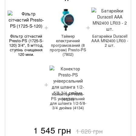
Фільтр сітчастий
Таймер
Батарейки Duracell
Presto-PS (1725-S-
електричний
AAA MN2400 LR03 -
120) 3/4", 5 м³/год,
програмований (8
2 шт.
ступінь очищення
програм) Presto-PS
120 мкм.
(7802)
Конектор Presto-
PS універсальний
для шланга 1/2-5/8-
3/4 дюйма (4134)
1 545 грн
1 626 грн