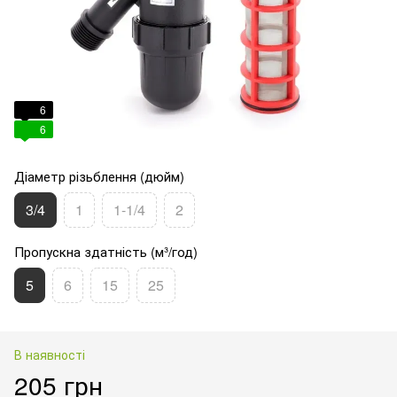
6
6
Діаметр різьблення (дюйм)
3/4
1
1-1/4
2
Пропускна здатність (м³/год)
5
6
15
25
В наявності
205 грн